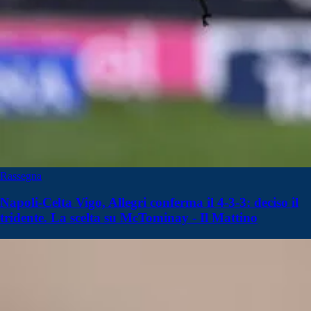
Rassegna
Napoli-Celta Vigo, Allegri conferma il 4-3-3: deciso il
tridente. La scelta su McTominay - Il Mattino