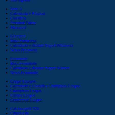
Info biglietti
Serie A
Calendario e Risultati
Classifica
Prossime Partite
Marcatori
Giovanili
Rosa Primavera
Calendario e risultati Napoli Primavera
News Primavera
Femminile
Rosa Femminile
Calendario e risultati Napoli Women
News Femminile
Coppe Europee
Calendario e Classifica Champions League
Champions League
Europa League
Conference League
Calcionapoli1926
Cittaceleste