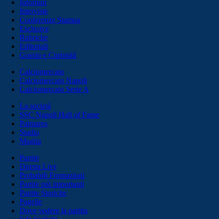
Infortuni
Interviste
Conferenze Stampa
Esclusive
Rubriche
Editoriali
Gossip e Curiosità
Calciomercato
Calciomercato Napoli
Calciomercato Serie A
La società
SSC Napoli Hall of Fame
Palmares
Stadio
Maglia
Partite
Diretta Live
Probabili Formazioni
Partite più importanti
Partite Storiche
Pagelle
Dove vedere la partita