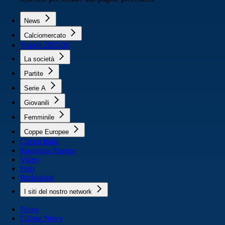
News
Calciomercato
Napoli 2025/26
La società
Partite
Serie A
Giovanili
Femminile
Coppe Europee
Coppa Italia
Rassegna Stampa
Video
Foto
Redazione
I siti del nostro network
News
Ultime News