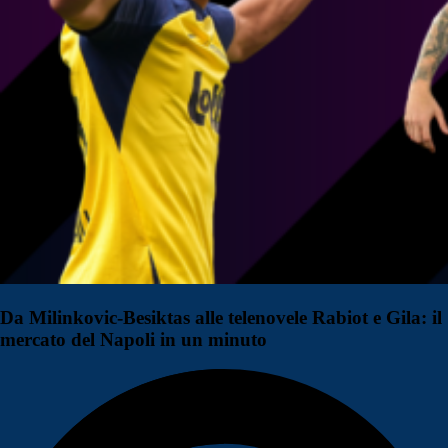
Da Milinkovic-Besiktas alle telenovele Rabiot e Gila: il
mercato del Napoli in un minuto