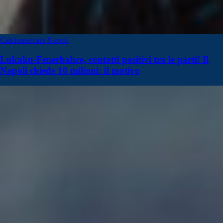
Calciomercato Napoli
Lukaku-Fenerbahce, contatti positivi tra le parti! Il
Napoli chiede 10 milioni: il motivo