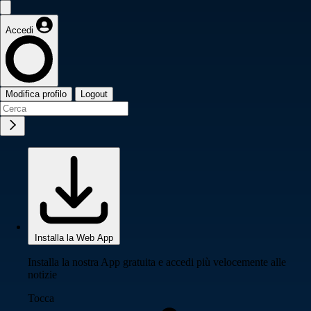
Accedi
Modifica profilo
Logout
Installa la Web App
Installa la nostra App gratuita e accedi più velocemente alle
notizie
Tocca