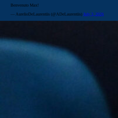
Benvenuto Max!
— AurelioDeLaurentiis (@ADeLaurentiis)
July 3, 2026