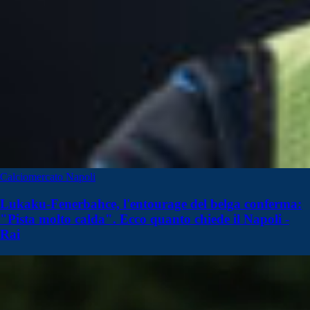
Calciomercato Napoli
Lukaku-Fenerbahce, l'entourage del belga conferma:
"Pista molto calda". Ecco quanto chiede il Napoli -
Rai