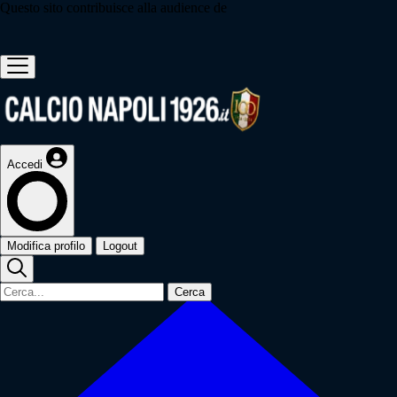
Questo sito contribuisce alla audience de
Accedi
Modifica profilo
Logout
Cerca