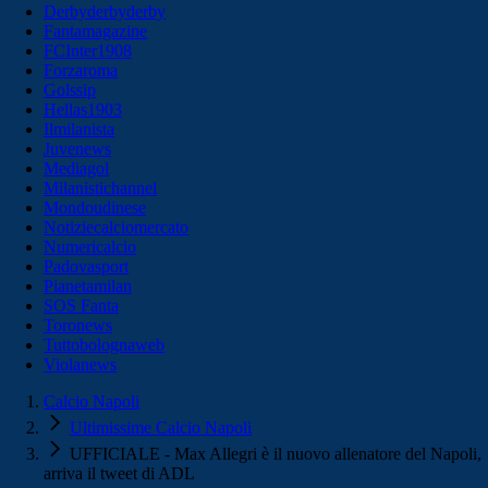
Derbyderbyderby
Fantamagazine
FCInter1908
Forzaroma
Golssip
Hellas1903
Ilmilanista
Juvenews
Mediagol
Milanistichannel
Mondoudinese
Notiziecalciomercato
Numericalcio
Padovasport
Pianetamilan
SOS Fanta
Toronews
Tuttobolognaweb
Violanews
Calcio Napoli
Ultimissime Calcio Napoli
UFFICIALE - Max Allegri è il nuovo allenatore del Napoli,
arriva il tweet di ADL