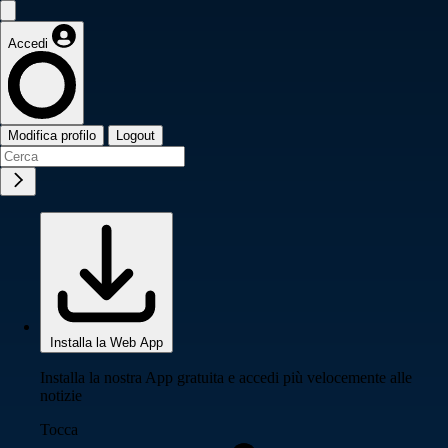
Accedi
Modifica profilo
Logout
Installa la Web App
Installa la nostra App gratuita e accedi più velocemente alle
notizie
Tocca