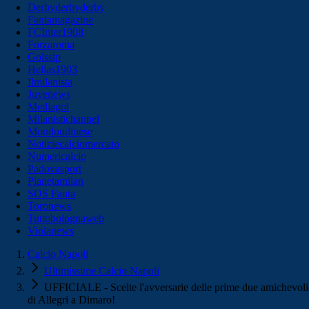
Derbyderbyderby
Fantamagazine
FCInter1908
Forzaroma
Golssip
Hellas1903
Ilmilanista
Juvenews
Mediagol
Milanistichannel
Mondoudinese
Notiziecalciomercato
Numericalcio
Padovasport
Pianetamilan
SOS Fanta
Toronews
Tuttobolognaweb
Violanews
Calcio Napoli
Ultimissime Calcio Napoli
UFFICIALE - Scelte l'avversarie delle prime due amichevoli
di Allegri a Dimaro!