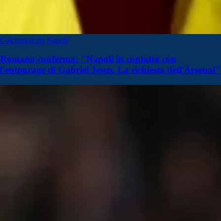
Calciomercato Napoli
Romano conferma: "Napoli in contatto con
l'entourage di Gabriel Jesus. La richiesta dell'Arsenal"