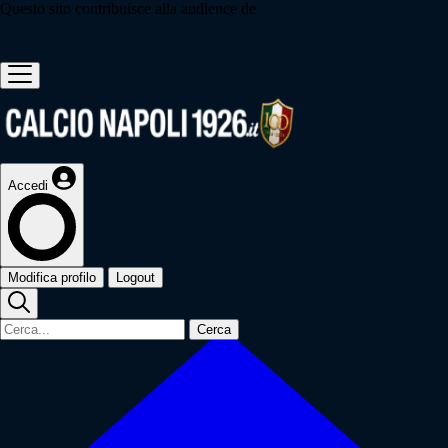
Questo sito contribuisce alla audience de
Accedi
Modifica profilo
Logout
Cerca