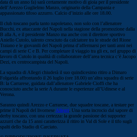
data di un anno fa) sarà certamente motivo di gioia per il presidente
dell’Arezzo Guglielmo Manzo, originario della Campania e
appassionato tifoso azzurro. Calcio d’inizio alle ore 18.00.
Il club toscano parla tanto napoletano, non solo con l’allenatore
Bucchi, ex attaccante del Napoli nella stagione della promozione dalla
B alla A, e il presidente Manzo ma anche con il direttore sportivo
Aniello Cutolo, talento cresciuto da calciatore tra le strade del Rione
Traiano e le giovanili del Napoli prima d’affermarsi per tanti anni nei
campi di serie C e B. Per completare il viaggio tra gli ex, nel gruppo di
lavoro di Cutolo in qualità di collaboratore dell’area tecnica c’è Jacopo
Dezi, ex centrocampista del Napoli.
La squadra di Allegri chiuderà il suo quindicesimo ritiro a Dimaro
Folgarida affrontando il 26 luglio (ore 18.00) un’altra squadra di serie
B: la Carrarese, guidata dall’allenatore Gabriele Cioffi che ha
conosciuto anche la serie A durante le esperienze all’Udinese e al
Verona.
Saranno quindi Arezzo e Carrarese, due squadre toscane, a testare per
prime il Napoli del livornese
Allegri
. Una sorta incrocio dal sapore di
derby toscano, con una certezza: la grande passione dei supporter
azzurri che da 15 anni caratterizza il ritiro in Val di Sole e il tifo sugli
spalti dello Stadio di Carciato.