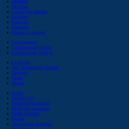
Infortuni
Interviste
Conferenze Stampa
Esclusive
Rubriche
Editoriali
Gossip e Curiosità
Calciomercato
Calciomercato Napoli
Calciomercato Serie A
La società
SSC Napoli Hall of Fame
Palmares
Stadio
Maglia
Partite
Diretta Live
Probabili Formazioni
Partite più importanti
Partite Storiche
Pagelle
Dove vedere la partita