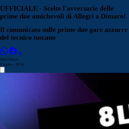
UFFICIALE - Scelte l'avversarie delle
prime due amichevoli di Allegri a Dimaro!
Il comunicato sulle prime due gare azzurre
del tecnico toscano
Sara Ghezzi
8 luglio - 18:45