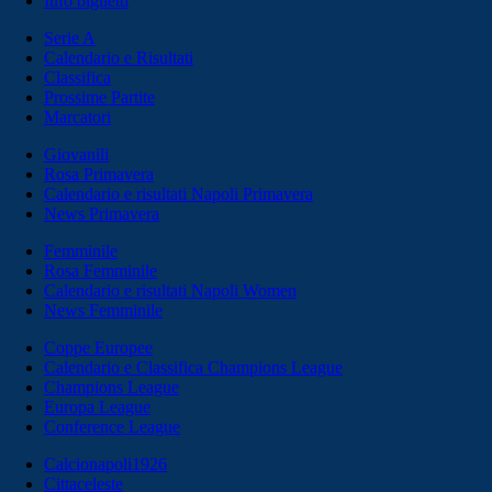
Info biglietti
Serie A
Calendario e Risultati
Classifica
Prossime Partite
Marcatori
Giovanili
Rosa Primavera
Calendario e risultati Napoli Primavera
News Primavera
Femminile
Rosa Femminile
Calendario e risultati Napoli Women
News Femminile
Coppe Europee
Calendario e Classifica Champions League
Champions League
Europa League
Conference League
Calcionapoli1926
Cittaceleste