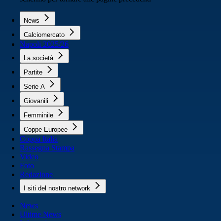
News
Calciomercato
Napoli 2025/26
La società
Partite
Serie A
Giovanili
Femminile
Coppe Europee
Coppa Italia
Rassegna Stampa
Video
Foto
Redazione
I siti del nostro network
News
Ultime News