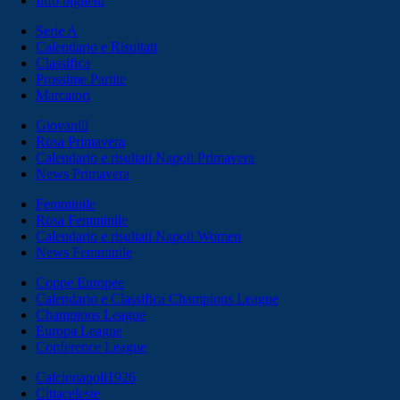
Info biglietti
Serie A
Calendario e Risultati
Classifica
Prossime Partite
Marcatori
Giovanili
Rosa Primavera
Calendario e risultati Napoli Primavera
News Primavera
Femminile
Rosa Femminile
Calendario e risultati Napoli Women
News Femminile
Coppe Europee
Calendario e Classifica Champions League
Champions League
Europa League
Conference League
Calcionapoli1926
Cittaceleste