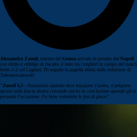
Alessandro Zanoli
, esterno del
Genoa
arrivato in prestito dal
Napoli
con diritto e obbligo di riscatto, è stato tra i migliori in campo del match
finito 2-2 col Cagliari. Di seguito la pagella stilata dalla redazione di
Tuttomercatoweb:
"Zanoli 6,5
- Assatanato quando deve inseguire l’uomo, si propone
spesso sulla fascia destra cercando anche la conclusione quando gli si
presenta l’occasione. Fa bene entrambe le fasi di gioco".