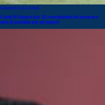
Ultimissime Calcio Napoli
Castel di Sangro day 10: esercitazioni sul possesso e
serie di partitine per gli azzurri