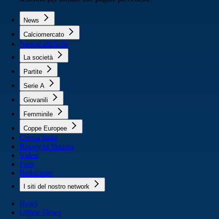
News
Calciomercato
Napoli 2025/26
La società
Partite
Serie A
Giovanili
Femminile
Coppe Europee
Coppa Italia
Rassegna Stampa
Video
Foto
Redazione
I siti del nostro network
News
Ultime News