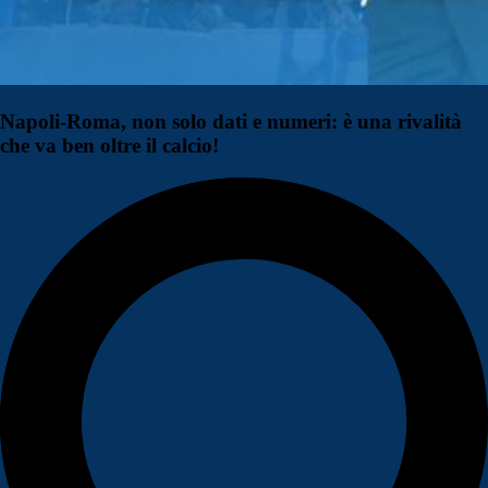
Napoli-Roma, non solo dati e numeri: è una rivalità
che va ben oltre il calcio!