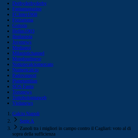
Derbyderbyderby
Fantamagazine
FCInter1908
Forzaroma
Golssip
Hellas1903
Ilmilanista
Juvenews
Mediagol
Milanistichannel
Mondoudinese
Notiziecalciomercato
Numericalcio
Padovasport
Pianetamilan
SOS Fanta
Toronews
Tuttobolognaweb
Violanews
Calcio Napoli
Serie A
Zanoli tra i migliori in campo contro il Cagliari: voto al di
sopra della sufficienza