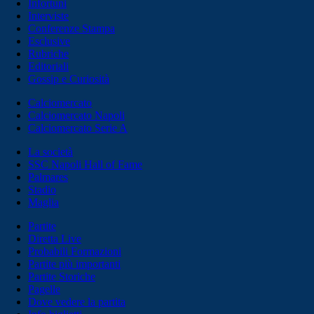
Infortuni
Interviste
Conferenze Stampa
Esclusive
Rubriche
Editoriali
Gossip e Curiosità
Calciomercato
Calciomercato Napoli
Calciomercato Serie A
La società
SSC Napoli Hall of Fame
Palmares
Stadio
Maglia
Partite
Diretta Live
Probabili Formazioni
Partite più importanti
Partite Storiche
Pagelle
Dove vedere la partita