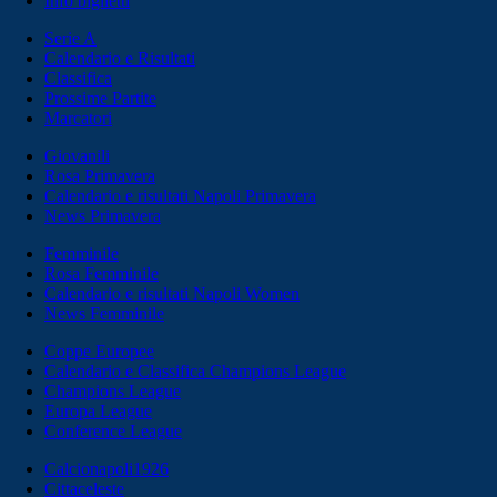
Info biglietti
Serie A
Calendario e Risultati
Classifica
Prossime Partite
Marcatori
Giovanili
Rosa Primavera
Calendario e risultati Napoli Primavera
News Primavera
Femminile
Rosa Femminile
Calendario e risultati Napoli Women
News Femminile
Coppe Europee
Calendario e Classifica Champions League
Champions League
Europa League
Conference League
Calcionapoli1926
Cittaceleste