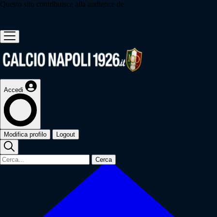
Questo sito contribuisce alla audience de
Accedi
Modifica profilo
Logout
Cerca