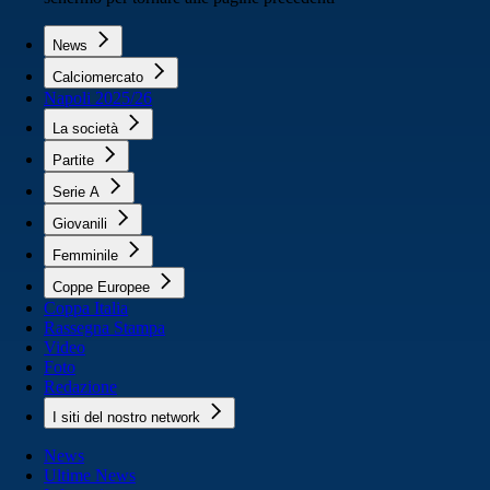
News
Calciomercato
Napoli 2025/26
La società
Partite
Serie A
Giovanili
Femminile
Coppe Europee
Coppa Italia
Rassegna Stampa
Video
Foto
Redazione
I siti del nostro network
News
Ultime News