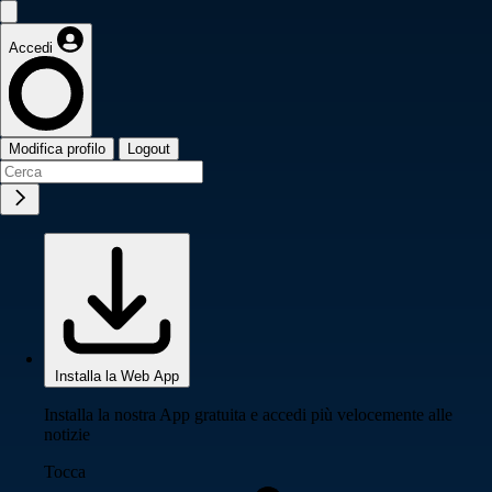
Accedi
Modifica profilo
Logout
Installa la Web App
Installa la nostra App gratuita e accedi più velocemente alle
notizie
Tocca