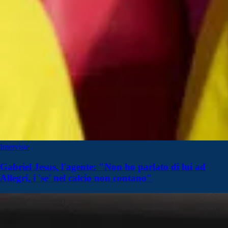
Interviste
Gabriel Jesus, l'agente: "Non ho parlato di lui ad
Allegri, i 'se' nel calcio non contano"