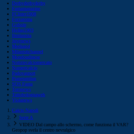
Derbyderbyderby
Fantamagazine
FCInter1908
Forzaroma
Golssip
Hellas1903
Ilmilanista
Juvenews
Mediagol
Milanistichannel
Mondoudinese
Notiziecalciomercato
Numericalcio
Padovasport
Pianetamilan
SOS Fanta
Toronews
Tuttobolognaweb
Violanews
Calcio Napoli
Serie A
VIDEO Dal campo allo schermo, come funziona il VAR?
Geopop svela il centro nevralgico