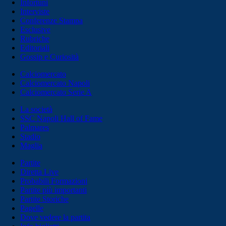
Infortuni
Interviste
Conferenze Stampa
Esclusive
Rubriche
Editoriali
Gossip e Curiosità
Calciomercato
Calciomercato Napoli
Calciomercato Serie A
La società
SSC Napoli Hall of Fame
Palmares
Stadio
Maglia
Partite
Diretta Live
Probabili Formazioni
Partite più importanti
Partite Storiche
Pagelle
Dove vedere la partita