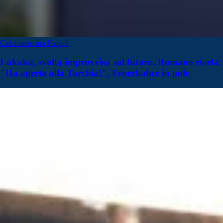
Calciomercato Napoli
Lukaku, svolta improvvisa sul futuro. Romano rivela:
"Ha aperto alla Turchia!". Fenerbahce in pole