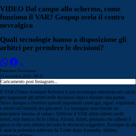
VIDEO Dal campo allo schermo, come
funziona il VAR? Geopop svela il centro
nevralgico
Quali tecnologie hanno a disposizione gli
arbitri per prendere le decisioni?
Francesco Giovinazzo
23 novembre 2024 - 08:51
Caricamento post Instagram...
Il VAR (Video Assistant Referee) è una tecnologia introdotta nel calcio
per supportare gli arbitri nelle decisioni chiave durante una partita.
Serve dunque a rivedere episodi importanti come gol, rigori, espulsioni
e errori sull’identità dei giocatori. Le immagini sono fornite da
telecamere intorno al campo. Sebbene il VAR abbia ridotto molti
errori, non manca chi lo critica. Alcuni, infatti, pensano che rallenti il
gioco o che non elimini del tutto le decisioni soggettive. Esempio di ciò
è stata la polemica sollevata da Conte dopo il penalty, dubbio,
concesso all'Inter.