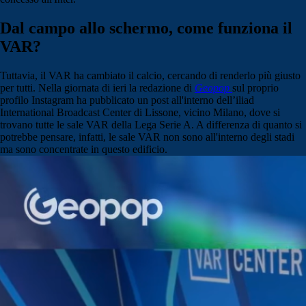
Dal campo allo schermo, come funziona il
VAR?
Tuttavia, il VAR ha cambiato il calcio, cercando di renderlo più giusto
per tutti. Nella giornata di ieri la redazione di
Geopop
sul proprio
profilo Instagram ha pubblicato un post all'interno dell’iliad
International Broadcast Center di Lissone, vicino Milano, dove si
trovano tutte le sale VAR della Lega Serie A. A differenza di quanto si
potrebbe pensare, infatti, le sale VAR non sono all'interno degli stadi
ma sono concentrate in questo edificio.