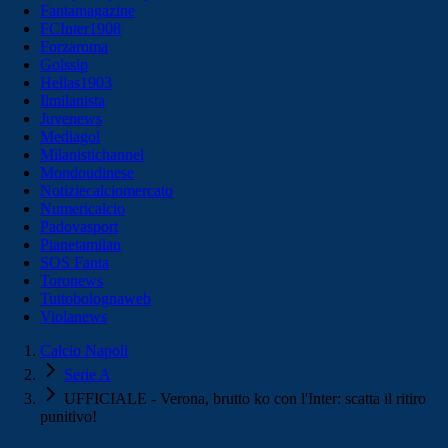
Fantamagazine
FCInter1908
Forzaroma
Golssip
Hellas1903
Ilmilanista
Juvenews
Mediagol
Milanistichannel
Mondoudinese
Notiziecalciomercato
Numericalcio
Padovasport
Pianetamilan
SOS Fanta
Toronews
Tuttobolognaweb
Violanews
Calcio Napoli
Serie A
UFFICIALE - Verona, brutto ko con l'Inter: scatta il ritiro
punitivo!