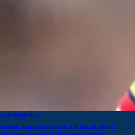
Calciomercato Napoli
Gabriel Jesus pronto a dire sì al Napoli, ma la
situazione è ancora in alto mare: il motivo