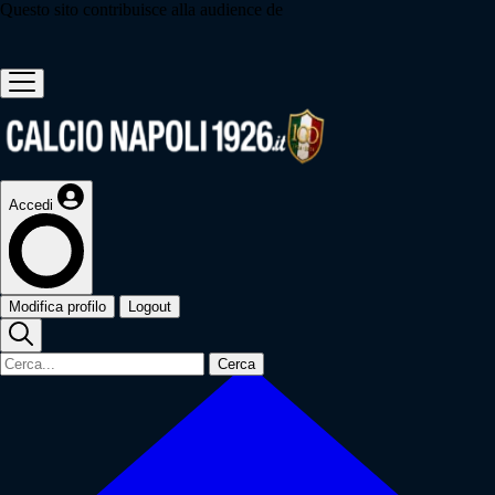
Questo sito contribuisce alla audience de
Accedi
Modifica profilo
Logout
Cerca