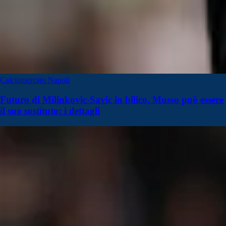
Calciomercato Napoli
Futuro di Milinkovic-Savic in bilico, Musso può essere
il suo sostituto: i dettagli