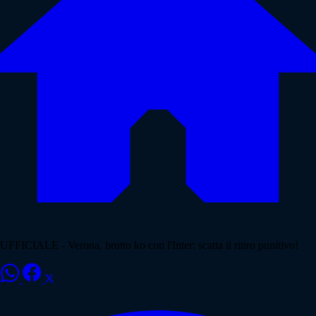
UFFICIALE - Verona, brutto ko con l'Inter: scatta il ritiro punitivo!