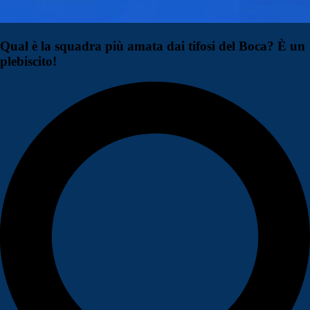
Qual è la squadra più amata dai tifosi del Boca? È un
plebiscito!