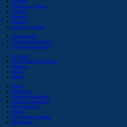
Interviste
Conferenze Stampa
Esclusive
Rubriche
Editoriali
Gossip e Curiosità
Calciomercato
Calciomercato Napoli
Calciomercato Serie A
La società
SSC Napoli Hall of Fame
Palmares
Stadio
Maglia
Partite
Diretta Live
Probabili Formazioni
Partite più importanti
Partite Storiche
Pagelle
Dove vedere la partita
Info biglietti