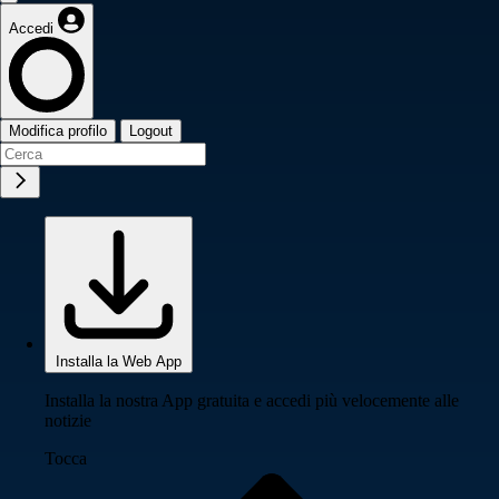
Accedi
Modifica profilo
Logout
Installa la Web App
Installa la nostra App gratuita e accedi più velocemente alle
notizie
Tocca