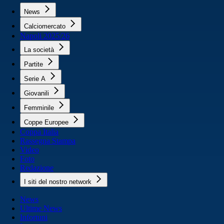
News
Calciomercato
Napoli 2025/26
La società
Partite
Serie A
Giovanili
Femminile
Coppe Europee
Coppa Italia
Rassegna Stampa
Video
Foto
Redazione
I siti del nostro network
News
Ultime News
Infortuni