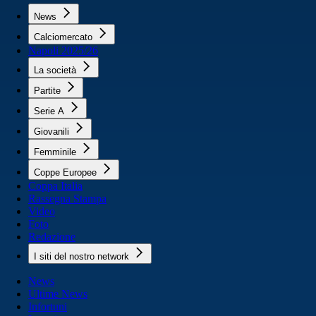
News
Calciomercato
Napoli 2025/26
La società
Partite
Serie A
Giovanili
Femminile
Coppe Europee
Coppa Italia
Rassegna Stampa
Video
Foto
Redazione
I siti del nostro network
News
Ultime News
Infortuni