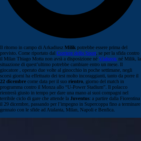
Il ritorno in campo di Arkadiusz
Milik
potrebbe essere prima del
previsto. Come riportato dal
Corriere dello Sport
, se per la sfida contro
il Milan Thiago Motta non avrà a disposizione né
Vlahovic
né Milik, la
situazione di quest’ultimo potrebbe cambiare entro un mese. Il
giocatore , operato due volte al ginocchio in poche settimane, negli
scorsi giorni ha effettuato dei test molto incoraggianti, tanto da porre il
22 dicembre
come data per il suo
rientro
, giorno del match in
programma contro il Monza allo “U-Power Stadium”. Il polacco
rientrerà giusto in tempo per dare una mano ai suoi compagni nel
terribile ciclo di gare che attende la
Juventus
: a partire dalla Fiorentina
il 29 dicembre, passando per l’impegno in Supercoppa fino a terminare
gennaio con le sfide ad Atalanta, Milan, Napoli e Benfica.