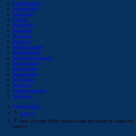
Fantamagazine
FCInter1908
Forzaroma
Golssip
Hellas1903
Ilmilanista
Juvenews
Mediagol
Milanistichannel
Mondoudinese
Notiziecalciomercato
Numericalcio
Padovasport
Pianetamilan
SOS Fanta
Toronews
Tuttobolognaweb
Violanews
Calcio Napoli
Serie A
Juve, si rivede Milik: spunta la data del rientro in campo del
polacco