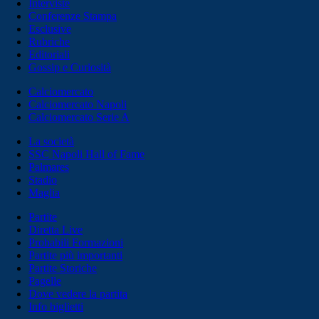
Interviste
Conferenze Stampa
Esclusive
Rubriche
Editoriali
Gossip e Curiosità
Calciomercato
Calciomercato Napoli
Calciomercato Serie A
La società
SSC Napoli Hall of Fame
Palmares
Stadio
Maglia
Partite
Diretta Live
Probabili Formazioni
Partite più importanti
Partite Storiche
Pagelle
Dove vedere la partita
Info biglietti