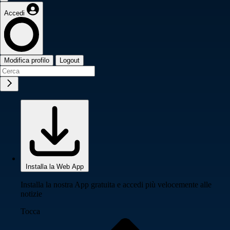
Accedi
Modifica profilo
Logout
Installa la Web App
Installa la nostra App gratuita e accedi più velocemente alle
notizie
Tocca