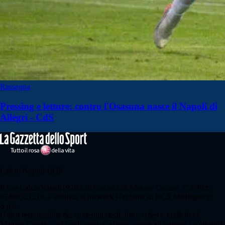
Rassegna
Pressing e letture: contro l'Osasuna nasce il Napoli di
Allegri - CdS
Calcio Napoli 1926
Il sito CalcioNapoli1926.it di titolarità di Maione Celeste, C.F/PI n.
07406521216, è affiliato al network Gazzanet di RCS Mediagroup
S.p.a..
Unico responsabile dei contenuti (testi, foto, video e grafiche) è
Maione Celeste; per ogni comunicazione avente ad oggetto i contenuti