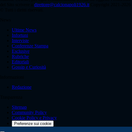
del Sito scrivere a
direttore@calcionapoli1926.it
Copyright 2021-2026
© Tutti i diritti riservati.
News
Ultime News
Infortuni
Interviste
Conferenze Stampa
Esclusive
Rubriche
Editoriali
Gossip e Curiosità
Informazioni
Redazione
Trasparenza
Sitemap
Community Policy
Cookie Policy e Privacy
Preferenze sui cookie