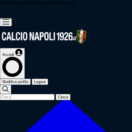
Questo sito contribuisce alla audience de
Accedi
Modifica profilo
Logout
Cerca