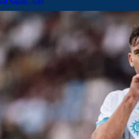
col Napoli! - GdS