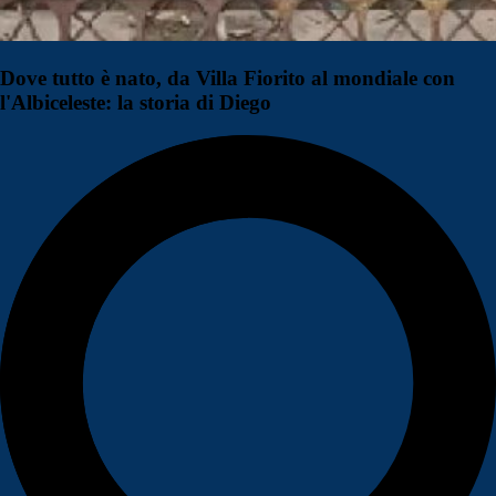
Dove tutto è nato, da Villa Fiorito al mondiale con
l'Albiceleste: la storia di Diego