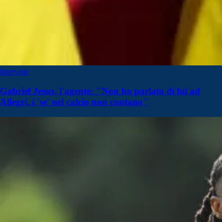
Interviste
Gabriel Jesus, l'agente: "Non ho parlato di lui ad
Allegri, i 'se' nel calcio non contano"