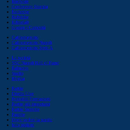
Interviste
Conferenze Stampa
Esclusive
Rubriche
Editoriali
Gossip e Curiosità
Calciomercato
Calciomercato Napoli
Calciomercato Serie A
La società
SSC Napoli Hall of Fame
Palmares
Stadio
Maglia
Partite
Diretta Live
Probabili Formazioni
Partite più importanti
Partite Storiche
Pagelle
Dove vedere la partita
Info biglietti