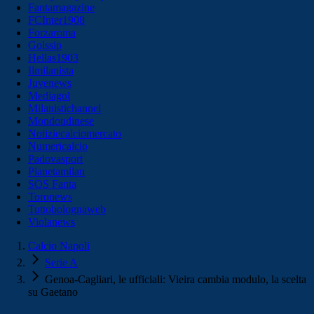
Fantamagazine
FCInter1908
Forzaroma
Golssip
Hellas1903
Ilmilanista
Juvenews
Mediagol
Milanistichannel
Mondoudinese
Notiziecalciomercato
Numericalcio
Padovasport
Pianetamilan
SOS Fanta
Toronews
Tuttobolognaweb
Violanews
Calcio Napoli
Serie A
Genoa-Cagliari, le ufficiali: Vieira cambia modulo, la scelta
su Gaetano