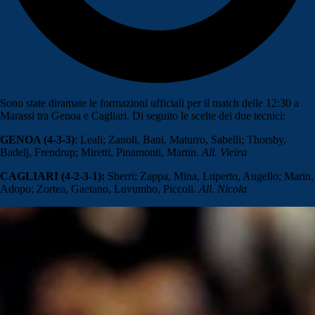
Sono state diramate le formazioni ufficiali per il match delle 12:30 a
Marassi tra Genoa e Cagliari. Di seguito le scelte dei due tecnici:
GENOA (4-3-3)
: Leali; Zanoli, Bani, Maturro, Sabelli; Thorsby,
Badelj, Frendrup; Miretti, Pinamonti, Martin.
All. Vieira
CAGLIARI (4-2-3-1):
Sherri; Zappa, Mina, Luperto, Augello; Marin,
Adopo; Zortea, Gaetano, Luvumbo, Piccoli.
All. Nicola