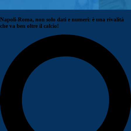
Napoli-Roma, non solo dati e numeri: è una rivalità
che va ben oltre il calcio!