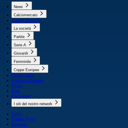
News
Calciomercato
Napoli 2025/26
La società
Partite
Serie A
Giovanili
Femminile
Coppe Europee
Coppa Italia
Rassegna Stampa
Video
Foto
Redazione
I siti del nostro network
News
Ultime News
Infortuni