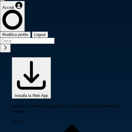
Accedi
Modifica profilo
Logout
Installa la Web App
Installa la nostra App gratuita e accedi più velocemente alle
notizie
Tocca