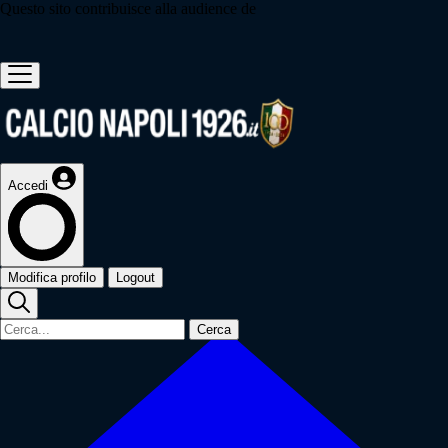
Questo sito contribuisce alla audience de
Accedi
Modifica profilo
Logout
Cerca