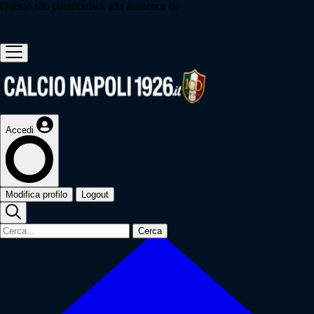
Questo sito contribuisce alla audience de
Accedi
Modifica profilo
Logout
Cerca