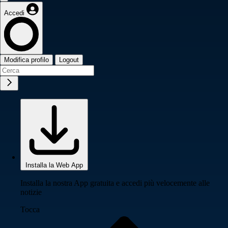
Accedi
Modifica profilo
Logout
Installa la Web App
Installa la nostra App gratuita e accedi più velocemente alle
notizie
Tocca