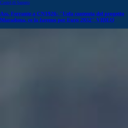
Castel di Sangro
Ass. Ferrante a CN1926: "Uefa contenta del progetto
Maradona, ce la faremo per Euro 2032" VIDEO