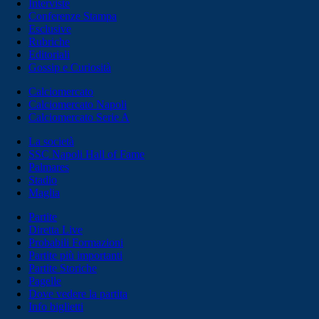
Interviste
Conferenze Stampa
Esclusive
Rubriche
Editoriali
Gossip e Curiosità
Calciomercato
Calciomercato Napoli
Calciomercato Serie A
La società
SSC Napoli Hall of Fame
Palmares
Stadio
Maglia
Partite
Diretta Live
Probabili Formazioni
Partite più importanti
Partite Storiche
Pagelle
Dove vedere la partita
Info biglietti