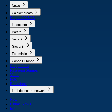
News
Calciomercato
Napoli 2025/26
La società
Partite
Serie A
Giovanili
Femminile
Coppe Europee
Coppa Italia
Rassegna Stampa
Video
Foto
Redazione
I siti del nostro network
News
Ultime News
Infortuni