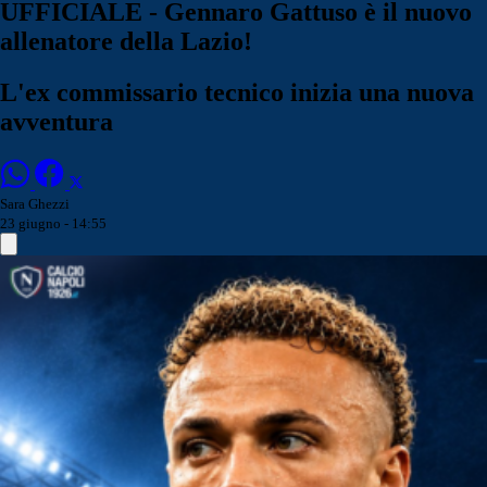
UFFICIALE - Gennaro Gattuso è il nuovo
allenatore della Lazio!
L'ex commissario tecnico inizia una nuova
avventura
Sara Ghezzi
23 giugno - 14:55