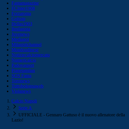
Fantamagazine
FCInter1908
Forzaroma
Golssip
Hellas1903
Ilmilanista
Juvenews
Mediagol
Milanistichannel
Mondoudinese
Notiziecalciomercato
Numericalcio
Padovasport
Pianetamilan
SOS Fanta
Toronews
Tuttobolognaweb
Violanews
Calcio Napoli
Serie A
UFFICIALE - Gennaro Gattuso è il nuovo allenatore della
Lazio!