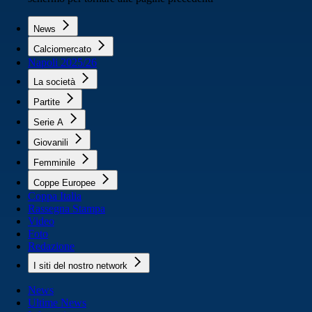
News
Calciomercato
Napoli 2025/26
La società
Partite
Serie A
Giovanili
Femminile
Coppe Europee
Coppa Italia
Rassegna Stampa
Video
Foto
Redazione
I siti del nostro network
News
Ultime News