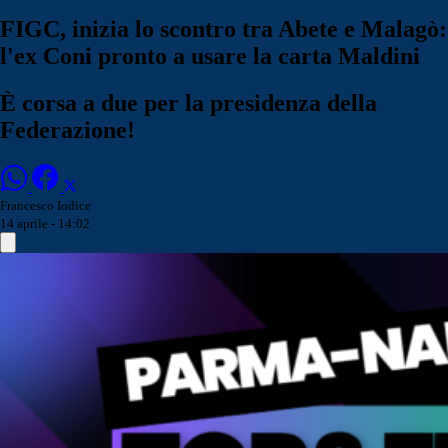
FIGC, inizia lo scontro tra Abete e Malagò:
l'ex Coni pronto a usare la carta Maldini
È corsa a due per la presidenza della
Federazione!
Francesco Iodice
14 aprile - 14:02