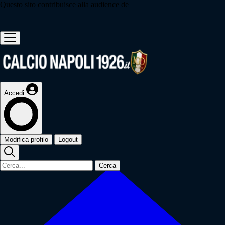
Questo sito contribuisce alla audience de
Accedi
Modifica profilo
Logout
Cerca