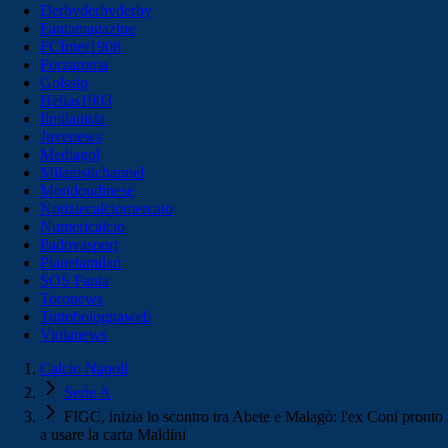
Derbyderbyderby
Fantamagazine
FCInter1908
Forzaroma
Golssip
Hellas1903
Ilmilanista
Juvenews
Mediagol
Milanistichannel
Mondoudinese
Notiziecalciomercato
Numericalcio
Padovasport
Pianetamilan
SOS Fanta
Toronews
Tuttobolognaweb
Violanews
Calcio Napoli
Serie A
FIGC, inizia lo scontro tra Abete e Malagò: l'ex Coni pronto
a usare la carta Maldini