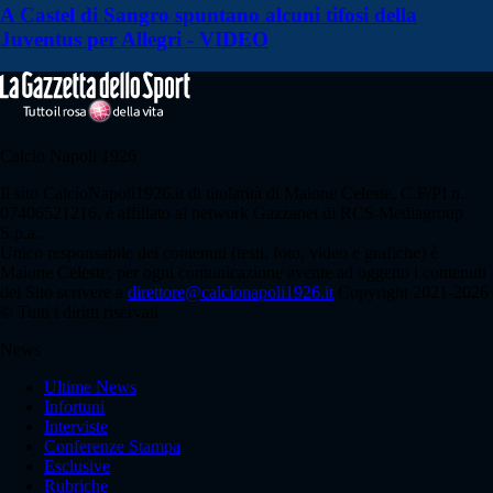
A Castel di Sangro spuntano alcuni tifosi della
Juventus per Allegri - VIDEO
Calcio Napoli 1926
Il sito CalcioNapoli1926.it di titolarità di Maione Celeste, C.F/PI n.
07406521216, è affiliato al network Gazzanet di RCS Mediagroup
S.p.a..
Unico responsabile dei contenuti (testi, foto, video e grafiche) è
Maione Celeste; per ogni comunicazione avente ad oggetto i contenuti
del Sito scrivere a
direttore@calcionapoli1926.it
Copyright 2021-2026
© Tutti i diritti riservati.
News
Ultime News
Infortuni
Interviste
Conferenze Stampa
Esclusive
Rubriche