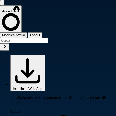
Accedi
Modifica profilo
Logout
Installa la Web App
Installa la nostra App gratuita e accedi più velocemente alle
notizie
Tocca