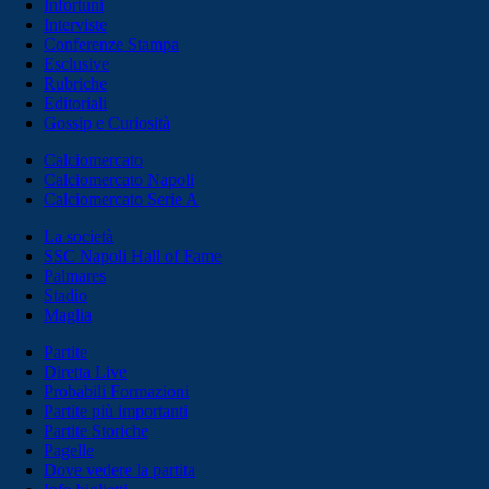
Infortuni
Interviste
Conferenze Stampa
Esclusive
Rubriche
Editoriali
Gossip e Curiosità
Calciomercato
Calciomercato Napoli
Calciomercato Serie A
La società
SSC Napoli Hall of Fame
Palmares
Stadio
Maglia
Partite
Diretta Live
Probabili Formazioni
Partite più importanti
Partite Storiche
Pagelle
Dove vedere la partita