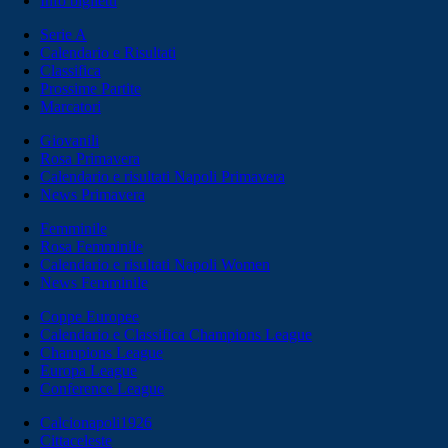
Info biglietti
Serie A
Calendario e Risultati
Classifica
Prossime Partite
Marcatori
Giovanili
Rosa Primavera
Calendario e risultati Napoli Primavera
News Primavera
Femminile
Rosa Femminile
Calendario e risultati Napoli Women
News Femminile
Coppe Europee
Calendario e Classifica Champions League
Champions League
Europa League
Conference League
Calcionapoli1926
Cittaceleste