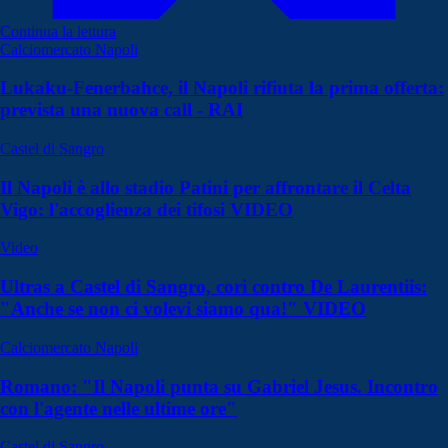
Continua la lettura
Calciomercato Napoli
Lukaku-Fenerbahce, il Napoli rifiuta la prima offerta:
prevista una nuova call - RAI
Castel di Sangro
Il Napoli è allo stadio Patini per affrontare il Celta
Vigo: l'accoglienza dei tifosi VIDEO
Video
Ultras a Castel di Sangro, cori contro De Laurentiis:
"Anche se non ci volevi siamo qua!" VIDEO
Calciomercato Napoli
Romano: "Il Napoli punta su Gabriel Jesus. Incontro
con l'agente nelle ultime ore"
Castel di Sangro