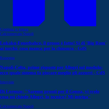
Continua la lettura
Calciomercato Napoli
Lukaku-Fenerbahce, il grosso è fatto! Sì di 'Big Rom'
ai turchi: cosa manca per la chiusura - GdS
Rassegna
Napoli-Celta, prime risposte per Allegri sul modulo:
ecco quale sistema fa giocare meglio gli azzurri - CdS
Interviste
Di Lorenzo: "Saremo pronti per il Genoa, vi svelo
cosa mi chiede Allegri. Io tecnico? Mi intriga"
Calciomercato Napoli