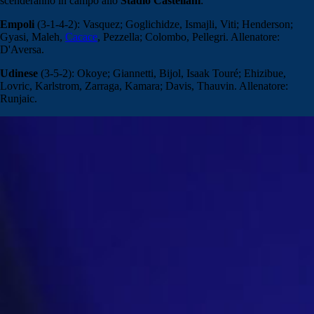
scenderanno in campo allo
Stadio Castellani
:
Empoli
(3-1-4-2): Vasquez; Goglichidze, Ismajli, Viti; Henderson;
Gyasi, Maleh,
Cacace
, Pezzella; Colombo, Pellegri. Allenatore:
D'Aversa.
Udinese
(3-5-2): Okoye; Giannetti, Bijol, Isaak Touré; Ehizibue,
Lovric, Karlstrom, Zarraga, Kamara; Davis, Thauvin. Allenatore:
Runjaic.