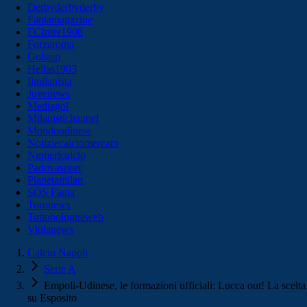
Derbyderbyderby
Fantamagazine
FCInter1908
Forzaroma
Golssip
Hellas1903
Ilmilanista
Juvenews
Mediagol
Milanistichannel
Mondoudinese
Notiziecalciomercato
Numericalcio
Padovasport
Pianetamilan
SOS Fanta
Toronews
Tuttobolognaweb
Violanews
Calcio Napoli
Serie A
Empoli-Udinese, le formazioni ufficiali: Lucca out! La scelta
su Esposito