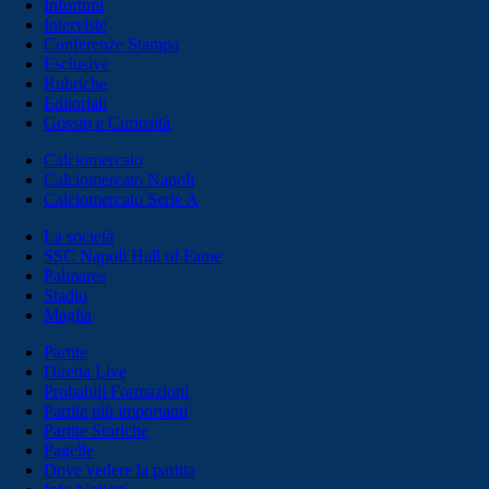
Infortuni
Interviste
Conferenze Stampa
Esclusive
Rubriche
Editoriali
Gossip e Curiosità
Calciomercato
Calciomercato Napoli
Calciomercato Serie A
La società
SSC Napoli Hall of Fame
Palmares
Stadio
Maglia
Partite
Diretta Live
Probabili Formazioni
Partite più importanti
Partite Storiche
Pagelle
Dove vedere la partita