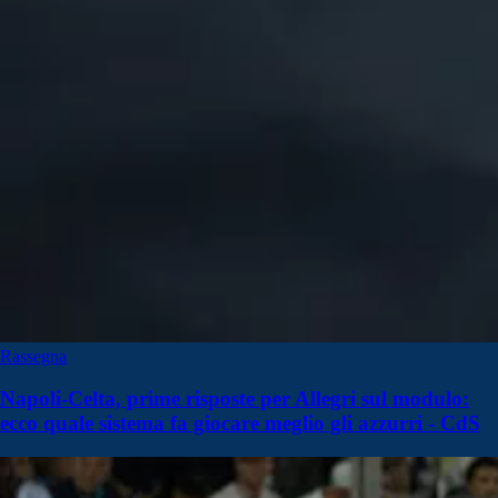
Rassegna
Napoli-Celta, prime risposte per Allegri sul modulo:
ecco quale sistema fa giocare meglio gli azzurri - CdS