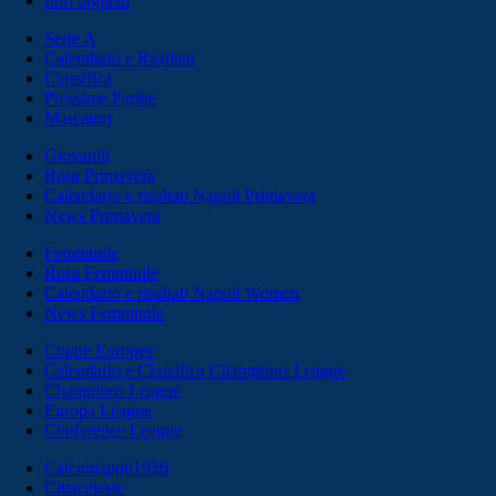
Info biglietti
Serie A
Calendario e Risultati
Classifica
Prossime Partite
Marcatori
Giovanili
Rosa Primavera
Calendario e risultati Napoli Primavera
News Primavera
Femminile
Rosa Femminile
Calendario e risultati Napoli Women
News Femminile
Coppe Europee
Calendario e Classifica Champions League
Champions League
Europa League
Conference League
Calcionapoli1926
Cittaceleste