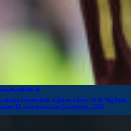
Calciomercato Napoli
Lukaku-Fenerbahce, il grosso è fatto! Sì di 'Big Rom'
ai turchi: cosa manca per la chiusura - GdS