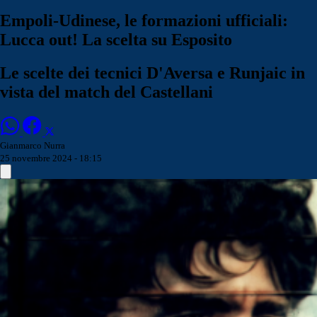
Empoli-Udinese, le formazioni ufficiali:
Lucca out! La scelta su Esposito
Le scelte dei tecnici D'Aversa e Runjaic in
vista del match del Castellani
Gianmarco Nurra
25 novembre 2024 - 18:15