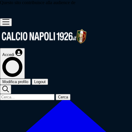
Questo sito contribuisce alla audience de
Accedi
Modifica profilo
Logout
Cerca