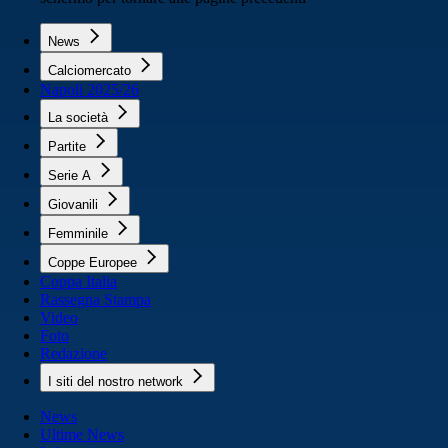
News
Calciomercato
Napoli 2025/26
La società
Partite
Serie A
Giovanili
Femminile
Coppe Europee
Coppa Italia
Rassegna Stampa
Video
Foto
Redazione
I siti del nostro network
News
Ultime News