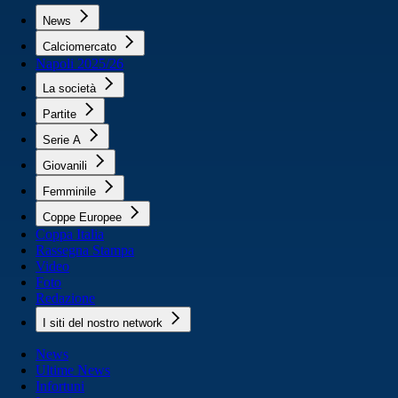
News
Calciomercato
Napoli 2025/26
La società
Partite
Serie A
Giovanili
Femminile
Coppe Europee
Coppa Italia
Rassegna Stampa
Video
Foto
Redazione
I siti del nostro network
News
Ultime News
Infortuni