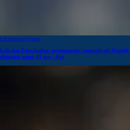
Calciomercato Napoli
Lukaku-Fenerbahce, proseguono i contatti col Napoli:
chiusura entro 48 ore - Sky