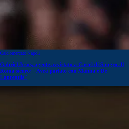
Calciomercato Napoli
Gabriel Jesus, agente avvistato a Castel di Sangro. Il
Roma sicuro: "Avrà parlato con Manna e De
Laurentiis"