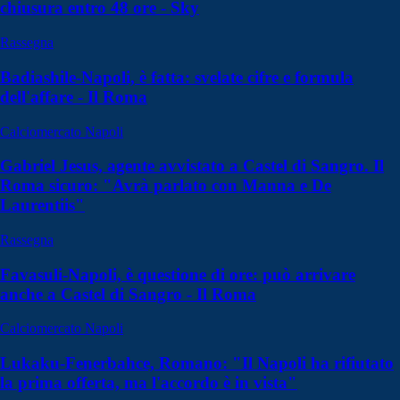
chiusura entro 48 ore - Sky
Rassegna
Badiashile-Napoli, è fatta: svelate cifre e formula
dell'affare - Il Roma
Calciomercato Napoli
Gabriel Jesus, agente avvistato a Castel di Sangro. Il
Roma sicuro: "Avrà parlato con Manna e De
Laurentiis"
Rassegna
Favasuli-Napoli, è questione di ore: può arrivare
anche a Castel di Sangro - Il Roma
Calciomercato Napoli
Lukaku-Fenerbahce, Romano: "Il Napoli ha rifiutato
la prima offerta, ma l'accordo è in vista"