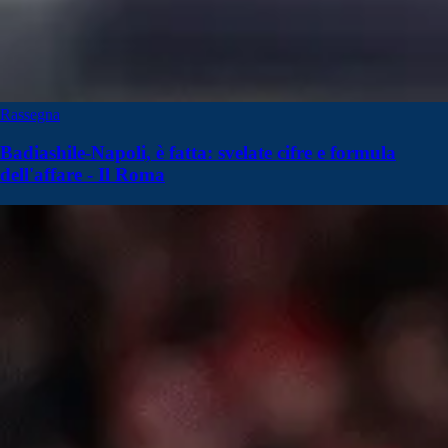
Rassegna
Badiashile-Napoli, è fatta: svelate cifre e formula
dell'affare - Il Roma