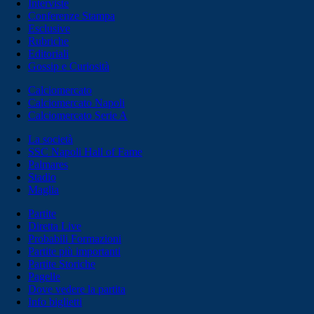
Interviste
Conferenze Stampa
Esclusive
Rubriche
Editoriali
Gossip e Curiosità
Calciomercato
Calciomercato Napoli
Calciomercato Serie A
La società
SSC Napoli Hall of Fame
Palmares
Stadio
Maglia
Partite
Diretta Live
Probabili Formazioni
Partite più importanti
Partite Storiche
Pagelle
Dove vedere la partita
Info biglietti