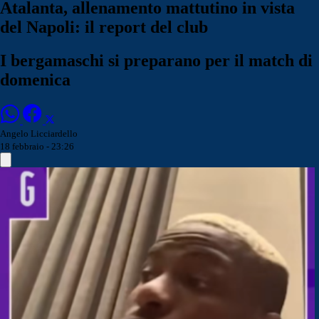
Atalanta, allenamento mattutino in vista
del Napoli: il report del club
I bergamaschi si preparano per il match di
domenica
Angelo Licciardello
18 febbraio - 23:26