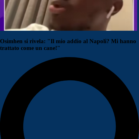
Osimhen si rivela: "Il mio addio al Napoli? Mi hanno
trattato come un cane!"