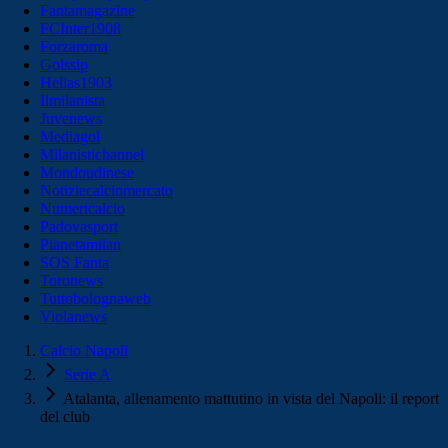
Fantamagazine
FCInter1908
Forzaroma
Golssip
Hellas1903
Ilmilanista
Juvenews
Mediagol
Milanistichannel
Mondoudinese
Notiziecalciomercato
Numericalcio
Padovasport
Pianetamilan
SOS Fanta
Toronews
Tuttobolognaweb
Violanews
Calcio Napoli
Serie A
Atalanta, allenamento mattutino in vista del Napoli: il report
del club