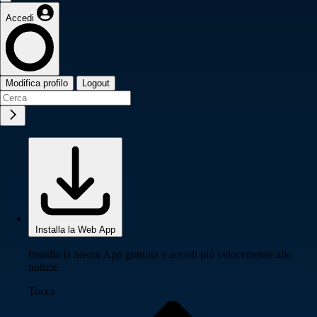
Accedi
Modifica profilo
Logout
Installa la Web App
Installa la nostra App gratuita e accedi più velocemente alle
notizie
Tocca