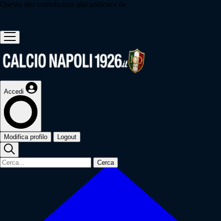
Questo sito contribuisce alla audience de
Accedi
Modifica profilo
Logout
Cerca