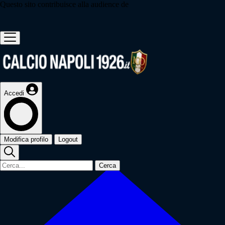
Questo sito contribuisce alla audience de
Accedi
Modifica profilo
Logout
Cerca