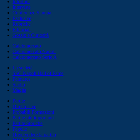
Infortuni
Interviste
Conferenze Stampa
Esclusive
Rubriche
Editoriali
Gossip e Curiosità
Calciomercato
Calciomercato Napoli
Calciomercato Serie A
La società
SSC Napoli Hall of Fame
Palmares
Stadio
Maglia
Partite
Diretta Live
Probabili Formazioni
Partite più importanti
Partite Storiche
Pagelle
Dove vedere la partita