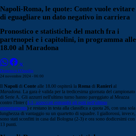
Napoli-Roma, le quote: Conte vuole evitare
di eguagliare un dato negativo in carriera
Pronostico e statistiche del match fra i
partenopei e i capitolini, in programma alle
18.00 al Maradona
Domenico D'Ausilio
24 novembre 2024 - 06:00
Il
Napoli
di
Conte
alle 18.00 ospiterà la
Roma
di
Ranieri
al
Maradona.
La gara è valida per la tredicesima giornata del campionato
di Serie A. Gli azzurri nell'ultimo turno hanno pareggiato al Meazza
contro l'Inter (
1-1, azzeccati entrambi gli esiti nell'ultimo
appuntamento
) e restano in testa alla classifica a quota 26, con una sola
lunghezza di vantaggio su un quartetto di squadre. I giallorossi, invece,
sono stati sconfitti in casa dal Bologna (2-3) e ora sono dodicesimi con
13 punti.