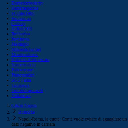
Derbyderbyderby
Fantamagazine
FCInter1908
Forzaroma
Golssip
Hellas1903
Ilmilanista
Juvenews
Mediagol
Milanistichannel
Mondoudinese
Notiziecalciomercato
Numericalcio
Padovasport
Pianetamilan
SOS Fanta
Toronews
Tuttobolognaweb
Violanews
Calcio Napoli
Rubriche
Napoli-Roma, le quote: Conte vuole evitare di eguagliare un
dato negativo in carriera