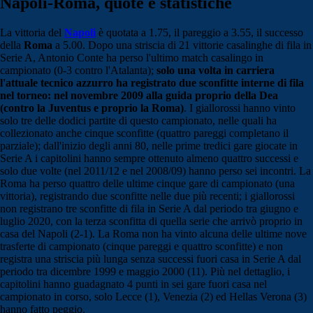
Napoli-Roma, quote e statistiche
La vittoria del
Napoli
è quotata a 1.75, il pareggio a 3.55, il successo
della
Roma
a 5.00. Dopo una striscia di 21 vittorie casalinghe di fila in
Serie A, Antonio Conte ha perso l'ultimo match casalingo in
campionato (0-3 contro l'Atalanta);
solo una volta in carriera
l'attuale tecnico azzurro ha registrato due sconfitte interne di fila
nel torneo: nel novembre 2009 alla guida proprio della Dea
(contro la Juventus e proprio la Roma)
. I giallorossi hanno vinto
solo tre delle dodici partite di questo campionato, nelle quali ha
collezionato anche cinque sconfitte (quattro pareggi completano il
parziale); dall'inizio degli anni 80, nelle prime tredici gare giocate in
Serie A i capitolini hanno sempre ottenuto almeno quattro successi e
solo due volte (nel 2011/12 e nel 2008/09) hanno perso sei incontri. La
Roma ha perso quattro delle ultime cinque gare di campionato (una
vittoria), registrando due sconfitte nelle due più recenti; i giallorossi
non registrano tre sconfitte di fila in Serie A dal periodo tra giugno e
luglio 2020, con la terza sconfitta di quella serie che arrivò proprio in
casa del Napoli (2-1). La Roma non ha vinto alcuna delle ultime nove
trasferte di campionato (cinque pareggi e quattro sconfitte) e non
registra una striscia più lunga senza successi fuori casa in Serie A dal
periodo tra dicembre 1999 e maggio 2000 (11). Più nel dettaglio, i
capitolini hanno guadagnato 4 punti in sei gare fuori casa nel
campionato in corso, solo Lecce (1), Venezia (2) ed Hellas Verona (3)
hanno fatto peggio.