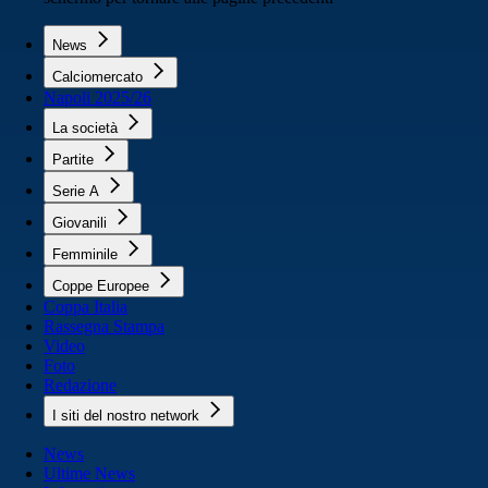
News
Calciomercato
Napoli 2025/26
La società
Partite
Serie A
Giovanili
Femminile
Coppe Europee
Coppa Italia
Rassegna Stampa
Video
Foto
Redazione
I siti del nostro network
News
Ultime News