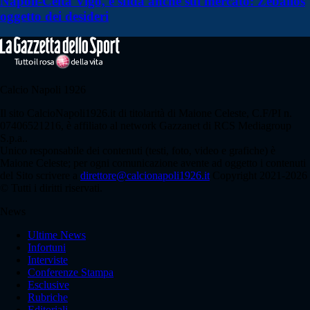
Napoli-Celta Vigo, è sfida anche sul mercato: Zeballos
oggetto dei desideri
Calcio Napoli 1926
Il sito CalcioNapoli1926.it di titolarità di Maione Celeste, C.F/PI n.
07406521216, è affiliato al network Gazzanet di RCS Mediagroup
S.p.a..
Unico responsabile dei contenuti (testi, foto, video e grafiche) è
Maione Celeste; per ogni comunicazione avente ad oggetto i contenuti
del Sito scrivere a
direttore@calcionapoli1926.it
Copyright 2021-2026
© Tutti i diritti riservati.
News
Ultime News
Infortuni
Interviste
Conferenze Stampa
Esclusive
Rubriche
Editoriali