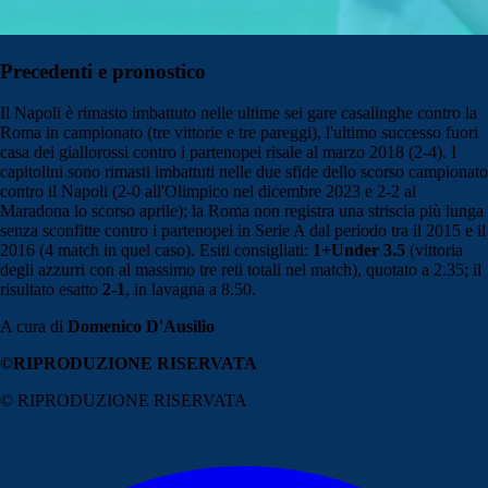
Precedenti e pronostico
Il Napoli è rimasto imbattuto nelle ultime sei gare casalinghe contro la
Roma in campionato (tre vittorie e tre pareggi), l'ultimo successo fuori
casa dei giallorossi contro i partenopei risale al marzo 2018 (2-4). I
capitolini sono rimasti imbattuti nelle due sfide dello scorso campionato
contro il Napoli (2-0 all'Olimpico nel dicembre 2023 e 2-2 al
Maradona lo scorso aprile); la Roma non registra una striscia più lunga
senza sconfitte contro i partenopei in Serie A dal periodo tra il 2015 e il
2016 (4 match in quel caso). Esiti consigliati:
1+Under 3.5
(vittoria
degli azzurri con al massimo tre reti totali nel match), quotato a 2.35; il
risultato esatto
2-1
, in lavagna a 8.50.
A cura di
Domenico D'Ausilio
©RIPRODUZIONE RISERVATA
© RIPRODUZIONE RISERVATA