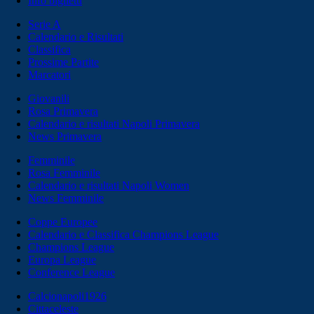
Info biglietti
Serie A
Calendario e Risultati
Classifica
Prossime Partite
Marcatori
Giovanili
Rosa Primavera
Calendario e risultati Napoli Primavera
News Primavera
Femminile
Rosa Femminile
Calendario e risultati Napoli Women
News Femminile
Coppe Europee
Calendario e Classifica Champions League
Champions League
Europa League
Conference League
Calcionapoli1926
Cittaceleste