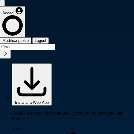
Accedi
Modifica profilo
Logout
Installa la Web App
Installa la nostra App gratuita e accedi più velocemente alle
notizie
Tocca