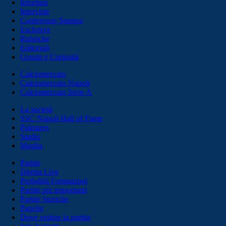
Infortuni
Interviste
Conferenze Stampa
Esclusive
Rubriche
Editoriali
Gossip e Curiosità
Calciomercato
Calciomercato Napoli
Calciomercato Serie A
La società
SSC Napoli Hall of Fame
Palmares
Stadio
Maglia
Partite
Diretta Live
Probabili Formazioni
Partite più importanti
Partite Storiche
Pagelle
Dove vedere la partita