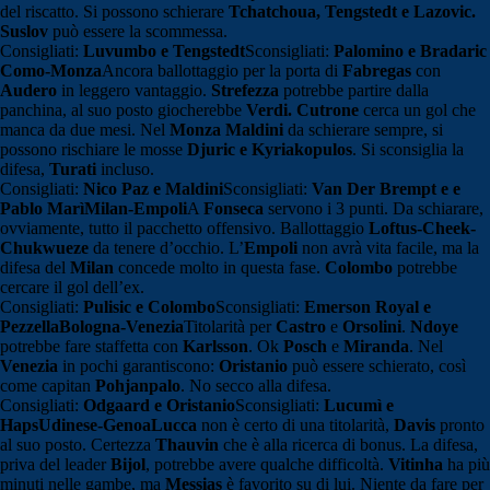
del riscatto. Si possono schierare
Tchatchoua, Tengstedt e Lazovic.
Suslov
può essere la scommessa.
Consigliati:
Luvumbo e Tengstedt
Sconsigliati:
Palomino e Bradaric
Como-Monza
Ancora ballottaggio per la porta di
Fabregas
con
Audero
in leggero vantaggio.
Strefezza
potrebbe partire dalla
panchina, al suo posto giocherebbe
Verdi. Cutrone
cerca un gol che
manca da due mesi. Nel
Monza Maldini
da schierare sempre, si
possono rischiare le mosse
Djuric e Kyriakopulos
. Si sconsiglia la
difesa,
Turati
incluso.
Consigliati:
Nico Paz e Maldini
Sconsigliati:
Van Der Brempt e e
Pablo Marì
Milan-Empoli
A
Fonseca
servono i 3 punti. Da schiarare,
ovviamente, tutto il pacchetto offensivo. Ballottaggio
Loftus-Cheek-
Chukwueze
da tenere d’occhio. L’
Empoli
non avrà vita facile, ma la
difesa del
Milan
concede molto in questa fase.
Colombo
potrebbe
cercare il gol dell’ex.
Consigliati:
Pulisic e Colombo
Sconsigliati:
Emerson Royal e
Pezzella
Bologna-Venezia
Titolarità per
Castro
e
Orsolini
.
Ndoye
potrebbe fare staffetta con
Karlsson
. Ok
Posch
e
Miranda
. Nel
Venezia
in pochi garantiscono:
Oristanio
può essere schierato, così
come capitan
Pohjanpalo
. No secco alla difesa.
Consigliati:
Odgaard e Oristanio
Sconsigliati:
Lucumì e
Haps
Udinese-Genoa
Lucca
non è certo di una titolarità,
Davis
pronto
al suo posto. Certezza
Thauvin
che è alla ricerca di bonus. La difesa,
priva del leader
Bijol
, potrebbe avere qualche difficoltà.
Vitinha
ha più
minuti nelle gambe, ma
Messias
è favorito su di lui. Niente da fare per