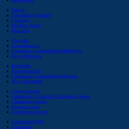
Info biglietti
Serie A
Calendario e Risultati
Classifica
Prossime Partite
Marcatori
Giovanili
Rosa Primavera
Calendario e risultati Napoli Primavera
News Primavera
Femminile
Rosa Femminile
Calendario e risultati Napoli Women
News Femminile
Coppe Europee
Calendario e Classifica Champions League
Champions League
Europa League
Conference League
Calcionapoli1926
Cittaceleste