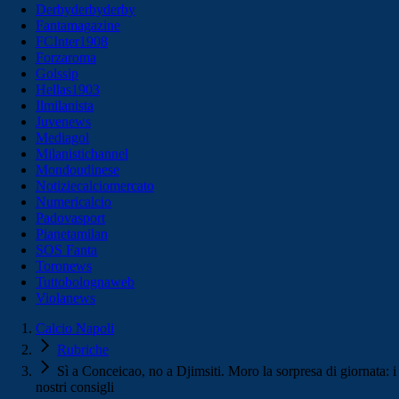
Derbyderbyderby
Fantamagazine
FCInter1908
Forzaroma
Golssip
Hellas1903
Ilmilanista
Juvenews
Mediagol
Milanistichannel
Mondoudinese
Notiziecalciomercato
Numericalcio
Padovasport
Pianetamilan
SOS Fanta
Toronews
Tuttobolognaweb
Violanews
Calcio Napoli
Rubriche
Sì a Conceicao, no a Djimsiti. Moro la sorpresa di giornata: i
nostri consigli