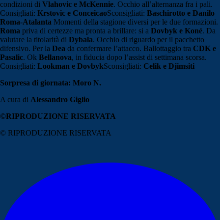
condizioni di
Vlahovic e McKennie
. Occhio all’alternanza fra i pali.
Consigliati:
Krstovic e Conceicao
Sconsigliati:
Baschirotto e Danilo
Roma-Atalanta
Momenti della stagione diversi per le due formazioni.
Roma
priva di certezze ma pronta a brillare: si a
Dovbyk e Koné
. Da
valutare la titolarità di
Dybala
. Occhio di riguardo per il pacchetto
difensivo. Per la
Dea
da confermare l’attacco. Ballottaggio tra
CDK e
Pasalic
. Ok
Bellanova
, in fiducia dopo l’assist di settimana scorsa.
Consigliati:
Lookman e Dovbyk
Sconsigliati:
Celik e Djimsiti
Sorpresa di giornata: Moro N.
A cura di
Alessandro Giglio
©RIPRODUZIONE RISERVATA
© RIPRODUZIONE RISERVATA