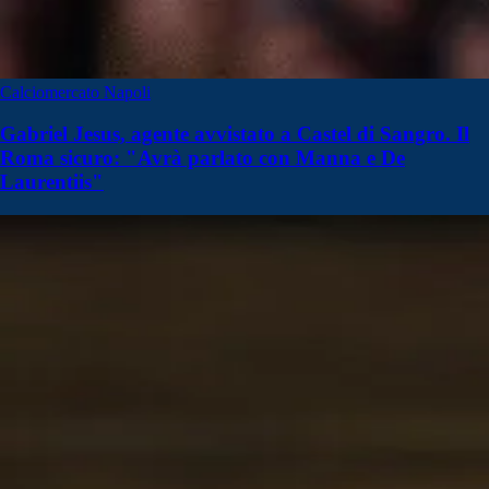
Calciomercato Napoli
Gabriel Jesus, agente avvistato a Castel di Sangro. Il
Roma sicuro: "Avrà parlato con Manna e De
Laurentiis"