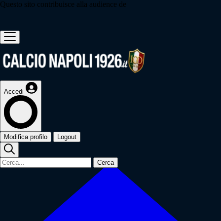
Questo sito contribuisce alla audience de
Accedi
Modifica profilo
Logout
Cerca