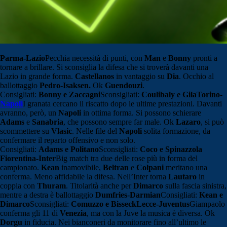
Parma-Lazio
Pecchia necessità di punti, con
Man
e
Bonny
pronti a
tornare a brillare. Si sconsiglia la difesa che si troverà davanti una
Lazio in grande forma.
Castellanos
in vantaggio su
Dia
. Occhio al
ballottaggio
Pedro-Isaksen.
Ok
Guendouzi
.
Consigliati:
Bonny e Zaccagni
Sconsigliati:
Coulibaly e Gila
Torino-
Napoli
I granata cercano il riscatto dopo le ultime prestazioni. Davanti
avranno, però, un
Napoli
in ottima forma. Si possono schierare
Adams
e
Sanabria
, che possono sempre far male. Ok
Lazaro
, si può
scommettere su
Vlasic
. Nelle file del
Napoli
solita formazione, da
confermare il reparto offensivo e non solo.
Consigliati:
Adams e Politano
Sconsigliati:
Coco e Spinazzola
Fiorentina-Inter
Big match tra due delle rose più in forma del
campionato.
Kean
inamovibile,
Beltran
e
Colpani
meritano una
conferma. Meno affidabile la difesa. Nell’Inter torna
Lautaro
in
coppia con
Thuram
. Titolarità anche per
Dimarco
sulla fascia sinistra,
mentre a destra è ballottaggio
Dumfries-Darmian
Consigliati:
Kean e
Dimarco
Sconsigliati:
Comuzzo e Bisseck
Lecce-Juventus
Giampaolo
conferma gli 11 di
Venezia
, ma con la Juve la musica è diversa. Ok
Dorgu
in fiducia. Nei bianconeri da monitorare fino all’ultimo le