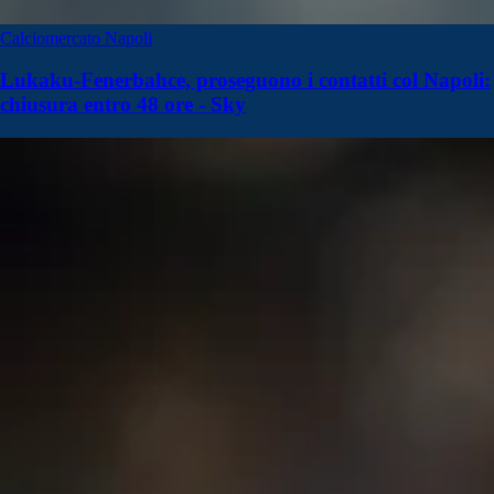
Calciomercato Napoli
Lukaku-Fenerbahce, proseguono i contatti col Napoli:
chiusura entro 48 ore - Sky