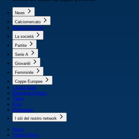
News
Calciomercato
Napoli 2025/26
La società
Partite
Serie A
Giovanili
Femminile
Coppe Europee
Coppa Italia
Rassegna Stampa
Video
Foto
Redazione
I siti del nostro network
News
Ultime News