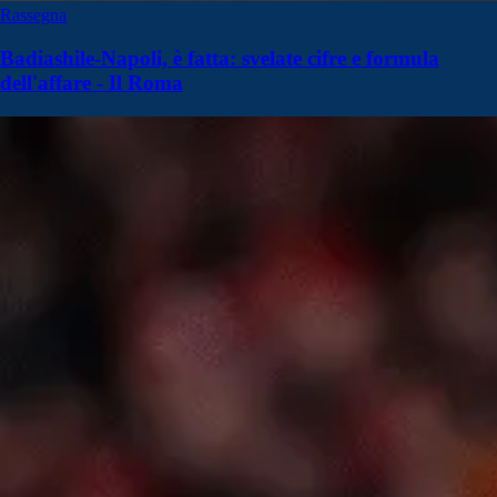
Rassegna
Badiashile-Napoli, è fatta: svelate cifre e formula
dell'affare - Il Roma