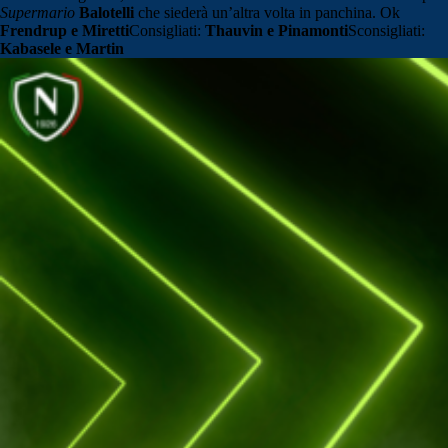
Supermario
Balotelli
che siederà un’altra volta in panchina. Ok
Frendrup e Miretti
Consigliati:
Thauvin e Pinamonti
Sconsigliati:
Kabasele e Martin