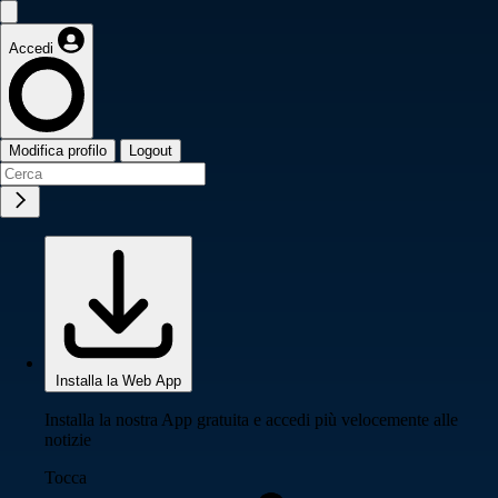
Accedi
Modifica profilo
Logout
Installa la Web App
Installa la nostra App gratuita e accedi più velocemente alle
notizie
Tocca