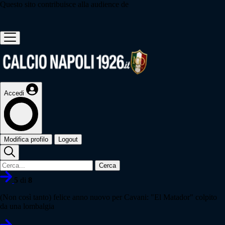
Questo sito contribuisce alla audience de
Accedi
Modifica profilo
Logout
Cerca
5
di
8
(Non così tanto) felice anno nuovo per Cavani: "El Matador" colpito
da una lombalgia