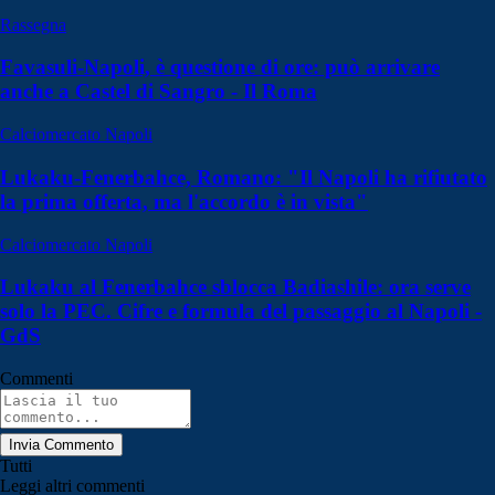
Rassegna
Favasuli-Napoli, è questione di ore: può arrivare
anche a Castel di Sangro - Il Roma
Calciomercato Napoli
Lukaku-Fenerbahce, Romano: "Il Napoli ha rifiutato
la prima offerta, ma l'accordo è in vista"
Calciomercato Napoli
Lukaku al Fenerbahce sblocca Badiashile: ora serve
solo la PEC. Cifre e formula del passaggio al Napoli -
GdS
Commenti
Invia Commento
Tutti
Leggi altri commenti