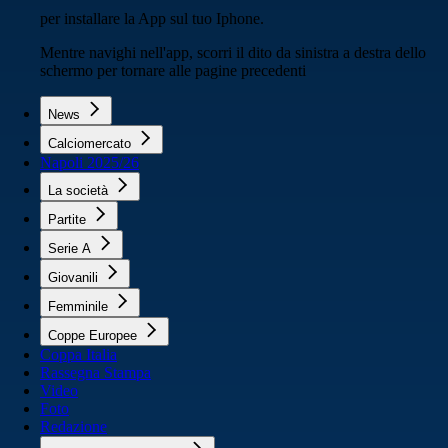
per installare la App sul tuo Iphone.
Mentre navighi nell'app, scorri il dito da sinistra a destra dello
schermo per tornare alle pagine precedenti
News
Calciomercato
Napoli 2025/26
La società
Partite
Serie A
Giovanili
Femminile
Coppe Europee
Coppa Italia
Rassegna Stampa
Video
Foto
Redazione