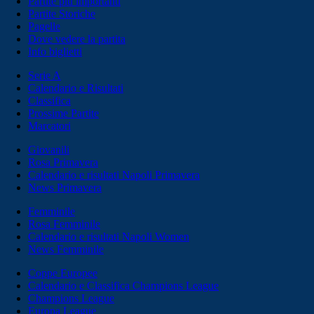
Partite più importanti
Partite Storiche
Pagelle
Dove vedere la partita
Info biglietti
Serie A
Calendario e Risultati
Classifica
Prossime Partite
Marcatori
Giovanili
Rosa Primavera
Calendario e risultati Napoli Primavera
News Primavera
Femminile
Rosa Femminile
Calendario e risultati Napoli Women
News Femminile
Coppe Europee
Calendario e Classifica Champions League
Champions League
Europa League