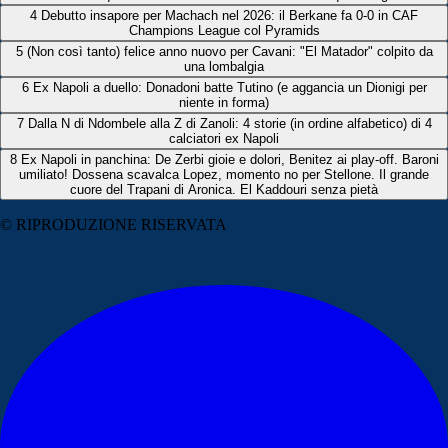
4
Debutto insapore per Machach nel 2026: il Berkane fa 0-0 in CAF
Champions League col Pyramids
5
(Non così tanto) felice anno nuovo per Cavani: "El Matador" colpito da
una lombalgia
6
Ex Napoli a duello: Donadoni batte Tutino (e aggancia un Dionigi per
niente in forma)
7
Dalla N di Ndombele alla Z di Zanoli: 4 storie (in ordine alfabetico) di 4
calciatori ex Napoli
8
Ex Napoli in panchina: De Zerbi gioie e dolori, Benitez ai play-off. Baroni
umiliato! Dossena scavalca Lopez, momento no per Stellone. Il grande
cuore del Trapani di Aronica. El Kaddouri senza pietà
© RIPRODUZIONE RISERVATA