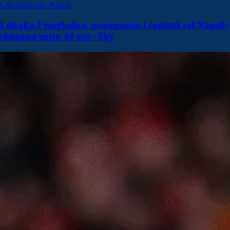
Calciomercato Napoli
Lukaku-Fenerbahce, proseguono i contatti col Napoli:
chiusura entro 48 ore - Sky