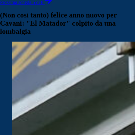
Prossima scheda 5 di 8
(Non così tanto) felice anno nuovo per
Cavani: "El Matador" colpito da una
lombalgia