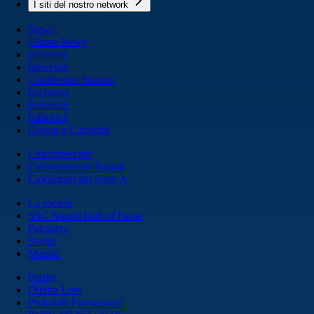
I siti del nostro network
News
Ultime News
Infortuni
Interviste
Conferenze Stampa
Esclusive
Rubriche
Editoriali
Gossip e Curiosità
Calciomercato
Calciomercato Napoli
Calciomercato Serie A
La società
SSC Napoli Hall of Fame
Palmares
Stadio
Maglia
Partite
Diretta Live
Probabili Formazioni