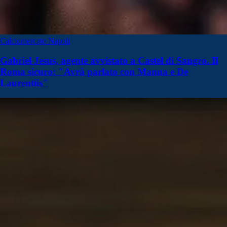
Calciomercato Napoli
Gabriel Jesus, agente avvistato a Castel di Sangro. Il
Roma sicuro: "Avrà parlato con Manna e De
Laurentiis"