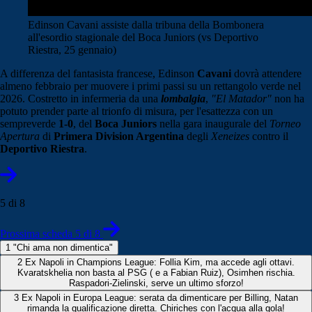
Edinson Cavani assiste dalla tribuna della Bombonera
all'esordio stagionale del Boca Juniors (vs Deportivo
Riestra, 25 gennaio)
A differenza del fantasista francese, Edinson
Cavani
dovrà attendere
almeno febbraio per muovere i primi passi su un rettangolo verde nel
2026. Costretto in infermeria da una
lombalgia
,
"El Matador"
non ha
potuto prender parte al trionfo di misura, per l'esattezza con un
sempreverde
1-0
, del
Boca Juniors
nella gara inaugurale del
Torneo
Apertura
di
Primera Division Argentina
degli
Xeneizes
contro il
Deportivo Riestra
.
5 di 8
Prossima scheda 5 di 8
1
"Chi ama non dimentica"
2
Ex Napoli in Champions League: Follia Kim, ma accede agli ottavi.
Kvaratskhelia non basta al PSG ( e a Fabian Ruiz), Osimhen rischia.
Raspadori-Zielinski, serve un ultimo sforzo!
3
Ex Napoli in Europa League: serata da dimenticare per Billing, Natan
rimanda la qualificazione diretta. Chiriches con l'acqua alla gola!