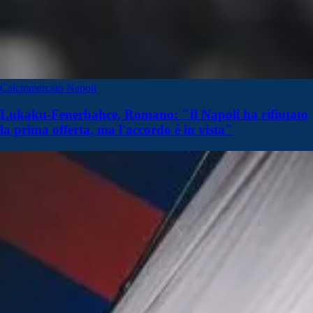
Calciomercato Napoli
Lukaku-Fenerbahce, Romano: "Il Napoli ha rifiutato
la prima offerta, ma l'accordo è in vista"