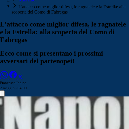
L'attacco come miglior difesa, le ragnatele e la Estrella: alla
scoperta del Como di Fabregas
L'attacco come miglior difesa, le ragnatele
e la Estrella: alla scoperta del Como di
Fabregas
Ecco come si presentano i prossimi
avversari dei partenopei!
Francesco Iodice
2 maggio - 04:00