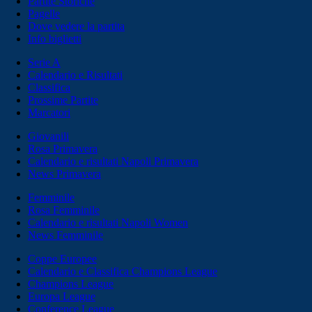
Partite Storiche
Pagelle
Dove vedere la partita
Info biglietti
Serie A
Calendario e Risultati
Classifica
Prossime Partite
Marcatori
Giovanili
Rosa Primavera
Calendario e risultati Napoli Primavera
News Primavera
Femminile
Rosa Femminile
Calendario e risultati Napoli Women
News Femminile
Coppe Europee
Calendario e Classifica Champions League
Champions League
Europa League
Conference League