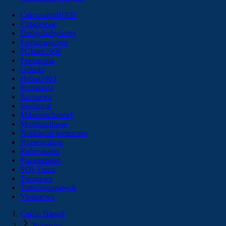
Calcionapoli1926
Cittaceleste
Derbyderbyderby
Fantamagazine
FCInter1908
Forzaroma
Golssip
Hellas1903
Ilmilanista
Juvenews
Mediagol
Milanistichannel
Mondoudinese
Notiziecalciomercato
Numericalcio
Padovasport
Pianetamilan
SOS Fanta
Toronews
Tuttobolognaweb
Violanews
Calcio Napoli
Rubriche