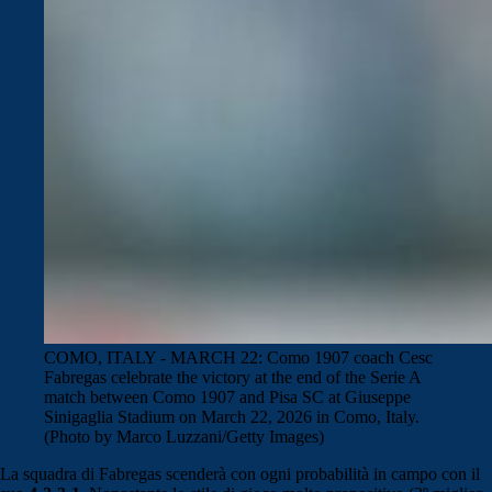
COMO, ITALY - MARCH 22: Como 1907 coach Cesc
Fabregas celebrate the victory at the end of the Serie A
match between Como 1907 and Pisa SC at Giuseppe
Sinigaglia Stadium on March 22, 2026 in Como, Italy.
(Photo by Marco Luzzani/Getty Images)
La squadra di Fabregas scenderà con ogni probabilità in campo con il