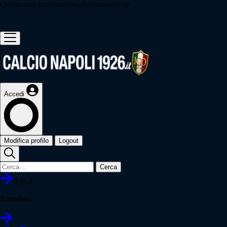
Questo sito contribuisce alla audience de
Accedi
Modifica profilo
Logout
Cerca
3
di
4
Il modulo