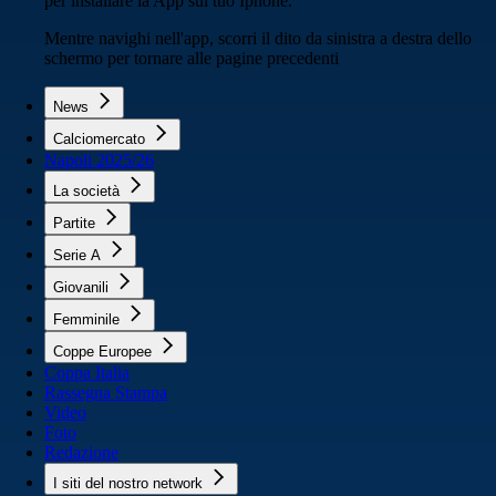
per installare la App sul tuo Iphone.
Mentre navighi nell'app, scorri il dito da sinistra a destra dello
schermo per tornare alle pagine precedenti
News
Calciomercato
Napoli 2025/26
La società
Partite
Serie A
Giovanili
Femminile
Coppe Europee
Coppa Italia
Rassegna Stampa
Video
Foto
Redazione
I siti del nostro network