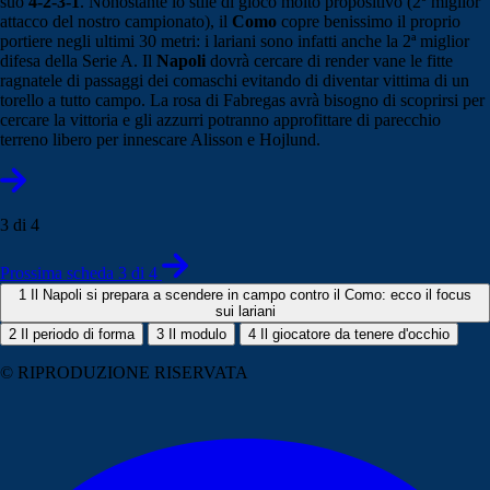
suo
4-2-3-1
. Nonostante lo stile di gioco molto propositivo (2º miglior
attacco del nostro campionato), il
Como
copre benissimo il proprio
portiere negli ultimi 30 metri: i lariani sono infatti anche la 2ª miglior
difesa della Serie A. Il
Napoli
dovrà cercare di render vane le fitte
ragnatele di passaggi dei comaschi evitando di diventar vittima di un
torello a tutto campo. La rosa di Fabregas avrà bisogno di scoprirsi per
cercare la vittoria e gli azzurri potranno approfittare di parecchio
terreno libero per innescare Alisson e Hojlund.
3 di 4
Prossima scheda 3 di 4
1
Il Napoli si prepara a scendere in campo contro il Como: ecco il focus
sui lariani
2
Il periodo di forma
3
Il modulo
4
Il giocatore da tenere d'occhio
© RIPRODUZIONE RISERVATA