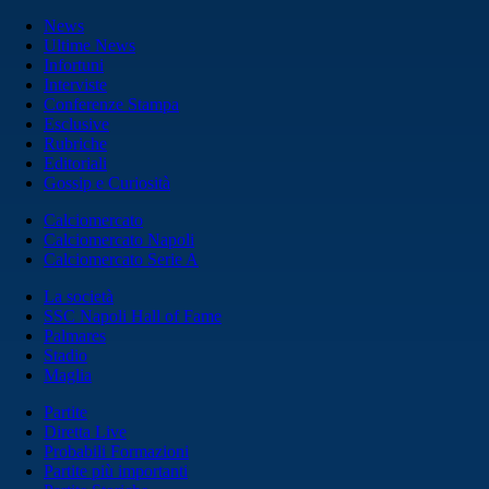
News
Ultime News
Infortuni
Interviste
Conferenze Stampa
Esclusive
Rubriche
Editoriali
Gossip e Curiosità
Calciomercato
Calciomercato Napoli
Calciomercato Serie A
La società
SSC Napoli Hall of Fame
Palmares
Stadio
Maglia
Partite
Diretta Live
Probabili Formazioni
Partite più importanti