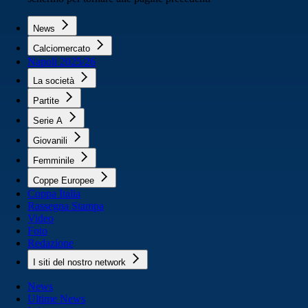
News
Calciomercato
Napoli 2025/26
La società
Partite
Serie A
Giovanili
Femminile
Coppe Europee
Coppa Italia
Rassegna Stampa
Video
Foto
Redazione
I siti del nostro network
News
Ultime News