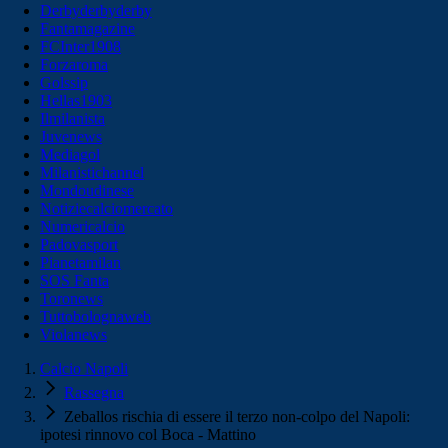
Derbyderbyderby
Fantamagazine
FCInter1908
Forzaroma
Golssip
Hellas1903
Ilmilanista
Juvenews
Mediagol
Milanistichannel
Mondoudinese
Notiziecalciomercato
Numericalcio
Padovasport
Pianetamilan
SOS Fanta
Toronews
Tuttobolognaweb
Violanews
Calcio Napoli
Rassegna
Zeballos rischia di essere il terzo non-colpo del Napoli:
ipotesi rinnovo col Boca - Mattino