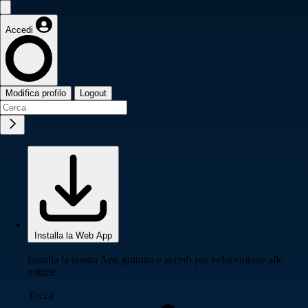
Accedi
Modifica profilo
Logout
Installa la Web App
Installa la nostra App gratuita e accedi più velocemente alle
notizie
Tocca