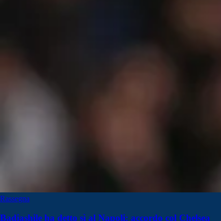
Rassegna
Badiashile ha detto sì al Napoli: accordo col Chelsea