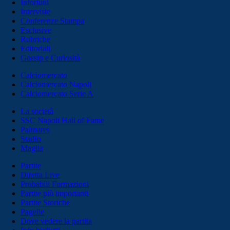
Infortuni
Interviste
Conferenze Stampa
Esclusive
Rubriche
Editoriali
Gossip e Curiosità
Calciomercato
Calciomercato Napoli
Calciomercato Serie A
La società
SSC Napoli Hall of Fame
Palmares
Stadio
Maglia
Partite
Diretta Live
Probabili Formazioni
Partite più importanti
Partite Storiche
Pagelle
Dove vedere la partita