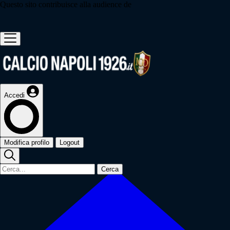
Questo sito contribuisce alla audience de
Accedi
Modifica profilo
Logout
Cerca