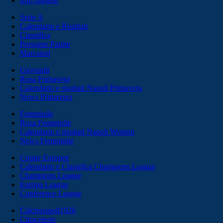
Info biglietti
Serie A
Calendario e Risultati
Classifica
Prossime Partite
Marcatori
Giovanili
Rosa Primavera
Calendario e risultati Napoli Primavera
News Primavera
Femminile
Rosa Femminile
Calendario e risultati Napoli Women
News Femminile
Coppe Europee
Calendario e Classifica Champions League
Champions League
Europa League
Conference League
Calcionapoli1926
Cittaceleste