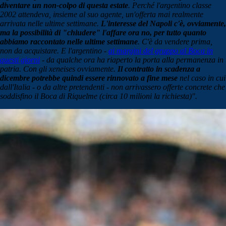
diventare un non-colpo di questa estate
. Perché l'argentino classe
2002 attendeva, insieme al suo agente, un'offerta mai realmente
arrivata nelle ultime settimane.
L'interesse del Napoli c'è, ovviamente,
ma la possibilità di "chiudere" l'affare ora no, per tutto quanto
abbiamo raccontato nelle ultime settimane
. C'è da vendere prima,
non da acquistare. E l'argentino -
ai margini del gruppo al Boca in
questi giorni
- da qualche ora ha riaperto la porta alla permanenza in
patria. Con gli xeneises ovviamente.
Il contratto in scadenza a
dicembre potrebbe quindi essere rinnovato a fine mese
nel caso in cui
dall'Italia - o da altre pretendenti - non arrivassero offerte concrete che
soddisfino il Boca di Riquelme (circa 10 milioni la richiesta)".