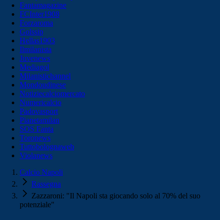
Fantamagazine
FCInter1908
Forzaroma
Golssip
Hellas1903
Ilmilanista
Juvenews
Mediagol
Milanistichannel
Mondoudinese
Notiziecalciomercato
Numericalcio
Padovasport
Pianetamilan
SOS Fanta
Toronews
Tuttobolognaweb
Violanews
Calcio Napoli
Rassegna
Zazzaroni: "Il Napoli sta giocando solo al 70% del suo
potenziale"