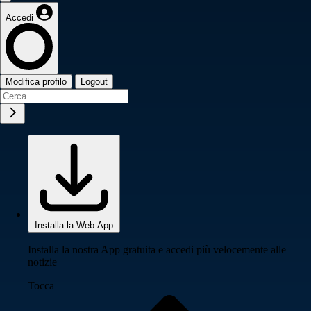
Accedi
Modifica profilo
Logout
Installa la Web App
Installa la nostra App gratuita e accedi più velocemente alle
notizie
Tocca