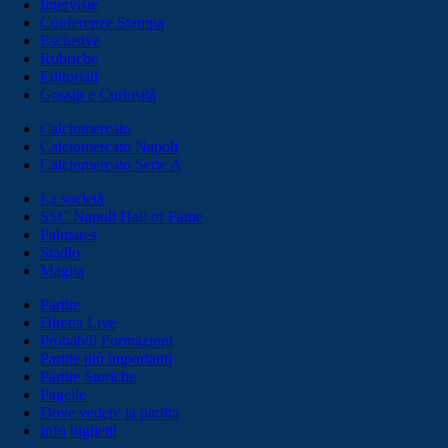
Interviste
Conferenze Stampa
Esclusive
Rubriche
Editoriali
Gossip e Curiosità
Calciomercato
Calciomercato Napoli
Calciomercato Serie A
La società
SSC Napoli Hall of Fame
Palmares
Stadio
Maglia
Partite
Diretta Live
Probabili Formazioni
Partite più importanti
Partite Storiche
Pagelle
Dove vedere la partita
Info biglietti