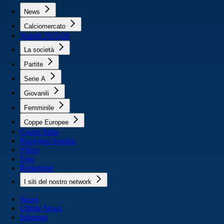
News
Calciomercato
Napoli 2025/26
La società
Partite
Serie A
Giovanili
Femminile
Coppe Europee
Coppa Italia
Rassegna Stampa
Video
Foto
Redazione
I siti del nostro network
News
Ultime News
Infortuni