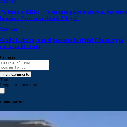
Interviste
Politano a KKN: "Fa sempre piacere vincere, ma serve
benzina. Ecco cosa chiede Allegri"
Rassegna
Giallo Lukaku, non si presenta in ritiro! Che strappo
col Napoli! - GdS
Commenti
Invia Commento
Tutti
Leggi altri commenti
Ultime Notizie