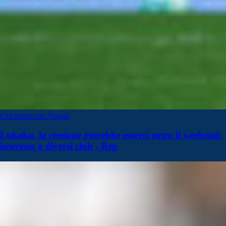
Calciomercato Napoli
Lukaku, la cessione potrebbe esserci entro il weekend:
interessa a diversi club - Rep