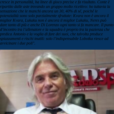
cresce in personalità, ha linee di gioco precise e fa risultato. Conte è
ripartito dalle aste trovando un gruppo molto ricettivo: ho tuttavia la
sensazione che le manchi ancora un 30, 40% di sé, poiché le
potenzialità sono solo parzialmente sfruttate: Kvara non è ancora il
miglior Kvara, Lukaku non è ancora il miglior Lukaku, Neres può
dare tanto di più e anche Di Lorenzo ogni tanto si fa mancare. Il punto
d’incontro tra l’allenatore e la squadra è proprio tra la pazienza che
predica Antonio e la voglia di fare dei suoi, che talvolta produce
spiazzamenti e rischi inutili: solo l’indispensabile Lobotka riesce ad
avvicinare i due poli".