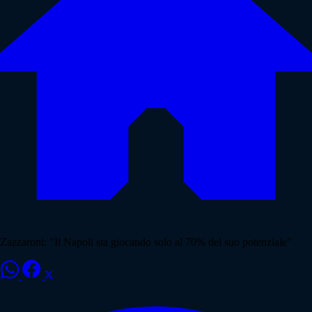
Zazzaroni: "Il Napoli sta giocando solo al 70% del suo potenziale"