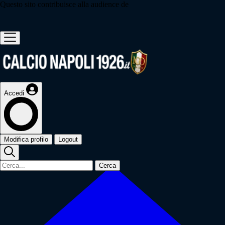
Questo sito contribuisce alla audience de
Accedi
Modifica profilo
Logout
Cerca