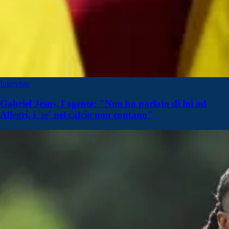
Interviste
Gabriel Jesus, l'agente: "Non ho parlato di lui ad
Allegri, i 'se' nel calcio non contano"