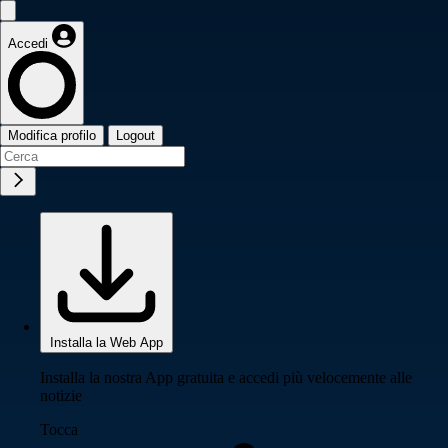
Accedi
Modifica profilo
Logout
Installa la Web App
Installa la nostra App gratuita e accedi più velocemente alle
notizie
Tocca