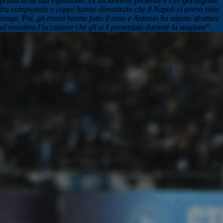
prima della sua esplosione. Le diciannove presenze e i tre gol segnati
tra campionato e coppe hanno dimostrato che il Napoli ci aveva visto
lungo. Poi, gli eventi hanno fatto il resto e Antonio ha saputo sfruttare
al massimo l’occasione che gli si è presentata durante la stagione".