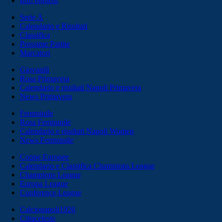
Info biglietti
Serie A
Calendario e Risultati
Classifica
Prossime Partite
Marcatori
Giovanili
Rosa Primavera
Calendario e risultati Napoli Primavera
News Primavera
Femminile
Rosa Femminile
Calendario e risultati Napoli Women
News Femminile
Coppe Europee
Calendario e Classifica Champions League
Champions League
Europa League
Conference League
Calcionapoli1926
Cittaceleste