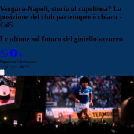
Vergara-Napoli, storia al capolinea? La
posizione del club partenopeo è chiara -
CdS
Le ultime sul futuro del gioiello azzurro
Francesco Giovinazzo
21 giugno - 08:25