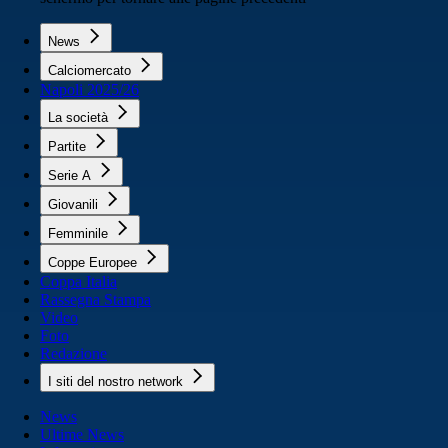
News
Calciomercato
Napoli 2025/26
La società
Partite
Serie A
Giovanili
Femminile
Coppe Europee
Coppa Italia
Rassegna Stampa
Video
Foto
Redazione
I siti del nostro network
News
Ultime News