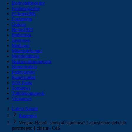
Derbyderbyderby
Fantamagazine
FCInter1908
Forzaroma
Golssip
Hellas1903
Ilmilanista
Juvenews
Mediagol
Milanistichannel
Mondoudinese
Notiziecalciomercato
Numericalcio
Padovasport
Pianetamilan
SOS Fanta
Toronews
Tuttobolognaweb
Violanews
Calcio Napoli
Rassegna
Vergara-Napoli, storia al capolinea? La posizione del club
partenopeo è chiara - CdS