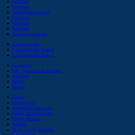
Infortuni
Interviste
Conferenze Stampa
Esclusive
Rubriche
Editoriali
Gossip e Curiosità
Calciomercato
Calciomercato Napoli
Calciomercato Serie A
La società
SSC Napoli Hall of Fame
Palmares
Stadio
Maglia
Partite
Diretta Live
Probabili Formazioni
Partite più importanti
Partite Storiche
Pagelle
Dove vedere la partita