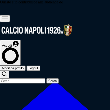
Questo sito contribuisce alla audience de
Accedi
Modifica profilo
Logout
Cerca