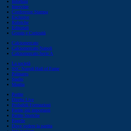
Infortuni
Interviste
Conferenze Stampa
Esclusive
Rubriche
Editoriali
Gossip e Curiosità
Calciomercato
Calciomercato Napoli
Calciomercato Serie A
La società
SSC Napoli Hall of Fame
Palmares
Stadio
Maglia
Partite
Diretta Live
Probabili Formazioni
Partite più importanti
Partite Storiche
Pagelle
Dove vedere la partita