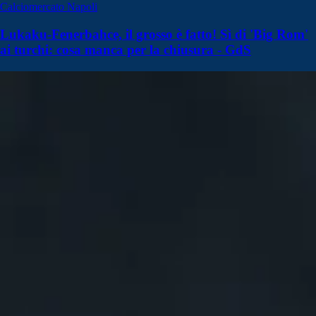
Calciomercato Napoli
Lukaku-Fenerbahce, il grosso è fatto! Sì di 'Big Rom'
ai turchi: cosa manca per la chiusura - GdS