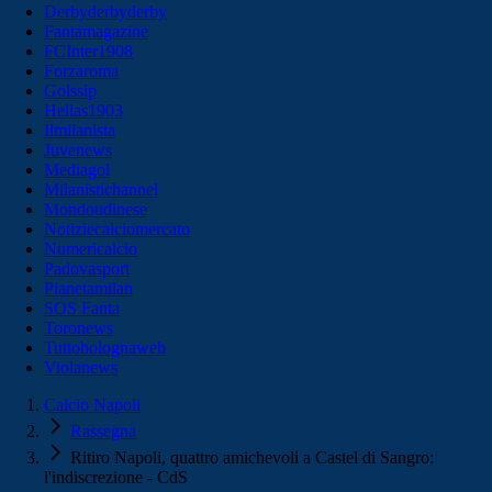
Derbyderbyderby
Fantamagazine
FCInter1908
Forzaroma
Golssip
Hellas1903
Ilmilanista
Juvenews
Mediagol
Milanistichannel
Mondoudinese
Notiziecalciomercato
Numericalcio
Padovasport
Pianetamilan
SOS Fanta
Toronews
Tuttobolognaweb
Violanews
Calcio Napoli
Rassegna
Ritiro Napoli, quattro amichevoli a Castel di Sangro:
l'indiscrezione - CdS