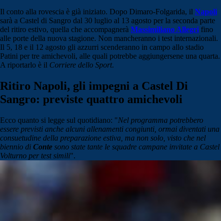
Il conto alla rovescia è già iniziato. Dopo Dimaro-Folgarida, il
Napoli
sarà a Castel di Sangro dal 30 luglio al 13 agosto per la seconda parte
del ritiro estivo, quella che accompagnerà
Massimiliano Allegri
fino
alle porte della nuova stagione. Non mancheranno i test internazionali.
Il 5, 18 e il 12 agosto gli azzurri scenderanno in campo allo stadio
Patini per tre amichevoli, alle quali potrebbe aggiungersene una quarta.
A riportarlo è il
Corriere dello Sport
.
Ritiro Napoli, gli impegni a Castel Di
Sangro: previste quattro amichevoli
Ecco quanto si legge sul quotidiano: "
Nel programma potrebbero
essere previsti anche alcuni allenamenti congiunti, ormai diventati una
consuetudine della preparazione estiva, ma non solo, visto che nel
biennio di
Conte
sono state tante le squadre campane invitate a Castel
Volturno per test simili
".