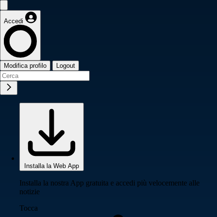
Accedi
Modifica profilo
Logout
Installa la Web App
Installa la nostra App gratuita e accedi più velocemente alle
notizie
Tocca