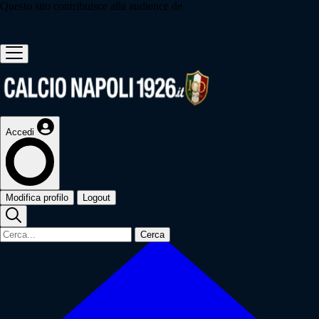
Questo sito contribuisce alla audience de
Accedi
Modifica profilo
Logout
Cerca