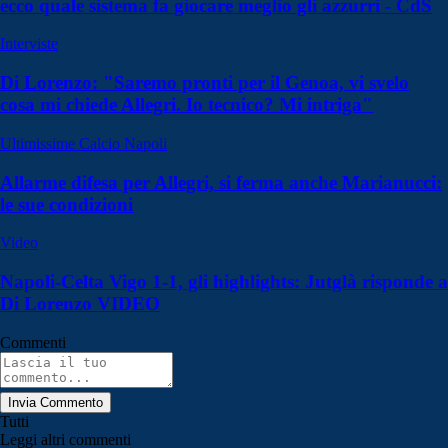
ecco quale sistema fa giocare meglio gli azzurri - CdS
Interviste
Di Lorenzo: "Saremo pronti per il Genoa, vi svelo
cosa mi chiede Allegri. Io tecnico? Mi intriga"
Ultimissime Calcio Napoli
Allarme difesa per Allegri, si ferma anche Marianucci:
le sue condizioni
Video
Napoli-Celta Vigo 1-1, gli highlights: Jutglà risponde a
Di Lorenzo VIDEO
Commenti
Invia Commento
Tutti
Leggi altri commenti