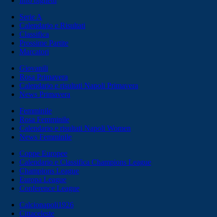
Info biglietti
Serie A
Calendario e Risultati
Classifica
Prossime Partite
Marcatori
Giovanili
Rosa Primavera
Calendario e risultati Napoli Primavera
News Primavera
Femminile
Rosa Femminile
Calendario e risultati Napoli Women
News Femminile
Coppe Europee
Calendario e Classifica Champions League
Champions League
Europa League
Conference League
Calcionapoli1926
Cittaceleste