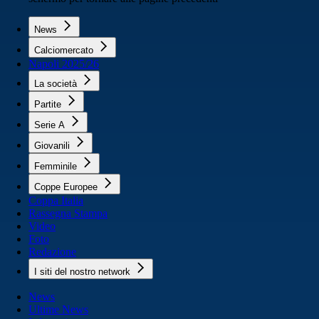
News
Calciomercato
Napoli 2025/26
La società
Partite
Serie A
Giovanili
Femminile
Coppe Europee
Coppa Italia
Rassegna Stampa
Video
Foto
Redazione
I siti del nostro network
News
Ultime News