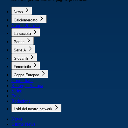
News
Calciomercato
Napoli 2025/26
La società
Partite
Serie A
Giovanili
Femminile
Coppe Europee
Coppa Italia
Rassegna Stampa
Video
Foto
Redazione
I siti del nostro network
News
Ultime News