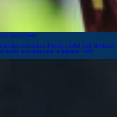
Calciomercato Napoli
Lukaku-Fenerbahce, il grosso è fatto! Sì di 'Big Rom'
ai turchi: cosa manca per la chiusura - GdS