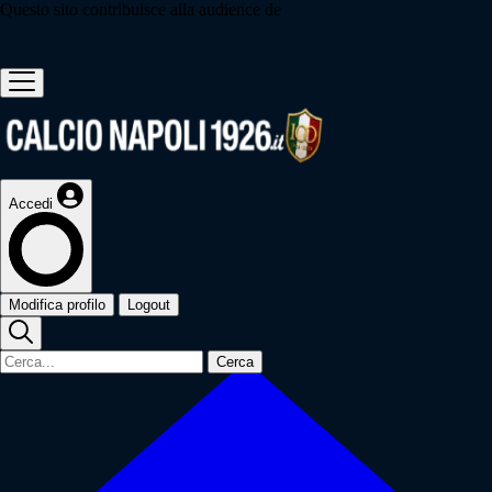
Questo sito contribuisce alla audience de
Accedi
Modifica profilo
Logout
Cerca