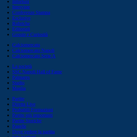
Infortuni
Interviste
Conferenze Stampa
Esclusive
Rubriche
Editoriali
Gossip e Curiosità
Calciomercato
Calciomercato Napoli
Calciomercato Serie A
La società
SSC Napoli Hall of Fame
Palmares
Stadio
Maglia
Partite
Diretta Live
Probabili Formazioni
Partite più importanti
Partite Storiche
Pagelle
Dove vedere la partita