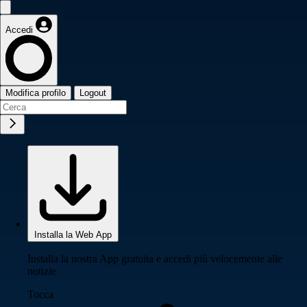
Accedi
Modifica profilo
Logout
Installa la Web App
Installa la nostra App gratuita e accedi più velocemente alle
notizie
Tocca