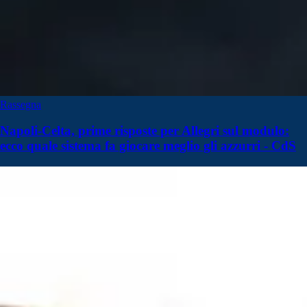
Rassegna
Napoli-Celta, prime risposte per Allegri sul modulo:
ecco quale sistema fa giocare meglio gli azzurri - CdS