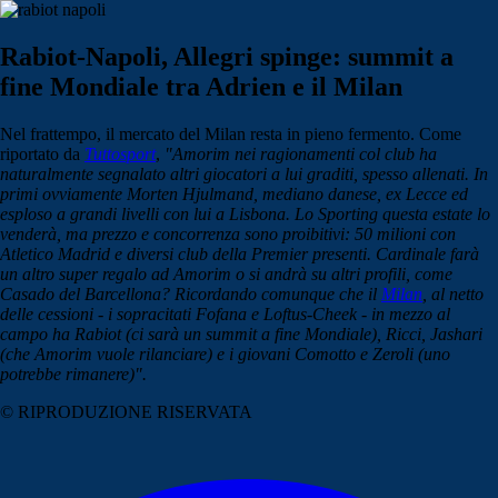
Rabiot-Napoli, Allegri spinge: summit a
fine Mondiale tra Adrien e il Milan
Nel frattempo, il mercato del Milan resta in pieno fermento. Come
riportato da
Tuttosport
,
"Amorim nei ragionamenti col club ha
naturalmente segnalato altri giocatori a lui graditi, spesso allenati. In
primi ovviamente Morten Hjulmand, mediano danese, ex Lecce ed
esploso a grandi livelli con lui a Lisbona. Lo Sporting questa estate lo
venderà, ma prezzo e concorrenza sono proibitivi: 50 milioni con
Atletico Madrid e diversi club della Premier presenti. Cardinale farà
un altro super regalo ad Amorim o si andrà su altri profili, come
Casado del Barcellona? Ricordando comunque che il
Milan
, al netto
delle cessioni - i sopracitati Fofana e Loftus-Cheek - in mezzo al
campo ha Rabiot (ci sarà un summit a fine Mondiale), Ricci, Jashari
(che Amorim vuole rilanciare) e i giovani Comotto e Zeroli (uno
potrebbe rimanere)".
© RIPRODUZIONE RISERVATA