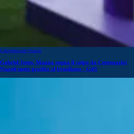
Calciomercato Napoli
Gabriel Jesus, Manna sogna il colpo da Centenario!
Napoli meta gradita al brasiliano - GdS