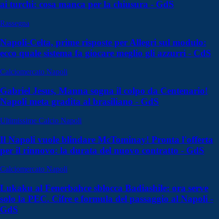
ai turchi: cosa manca per la chiusura - GdS
Rassegna
Napoli-Celta, prime risposte per Allegri sul modulo:
ecco quale sistema fa giocare meglio gli azzurri - CdS
Calciomercato Napoli
Gabriel Jesus, Manna sogna il colpo da Centenario!
Napoli meta gradita al brasiliano - GdS
Ultimissime Calcio Napoli
Il Napoli vuole blindare McTominay! Pronta l'offerta
per il rinnovo: la durata del nuovo contratto - GdS
Calciomercato Napoli
Lukaku al Fenerbahce sblocca Badiashile: ora serve
solo la PEC. Cifre e formula del passaggio al Napoli -
GdS