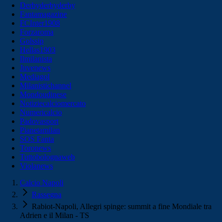
Derbyderbyderby
Fantamagazine
FCInter1908
Forzaroma
Golssip
Hellas1903
Ilmilanista
Juvenews
Mediagol
Milanistichannel
Mondoudinese
Notiziecalciomercato
Numericalcio
Padovasport
Pianetamilan
SOS Fanta
Toronews
Tuttobolognaweb
Violanews
Calcio Napoli
Rassegna
Rabiot-Napoli, Allegri spinge: summit a fine Mondiale tra
Adrien e il Milan - TS