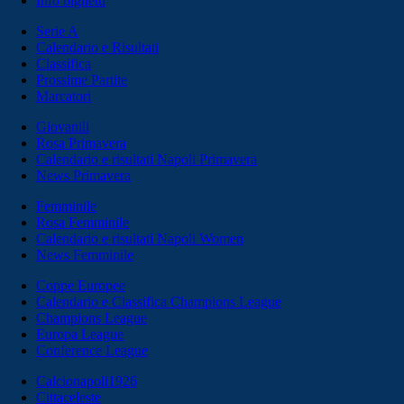
Info biglietti
Serie A
Calendario e Risultati
Classifica
Prossime Partite
Marcatori
Giovanili
Rosa Primavera
Calendario e risultati Napoli Primavera
News Primavera
Femminile
Rosa Femminile
Calendario e risultati Napoli Women
News Femminile
Coppe Europee
Calendario e Classifica Champions League
Champions League
Europa League
Conference League
Calcionapoli1926
Cittaceleste