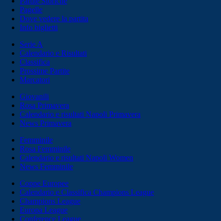
Partite Storiche
Pagelle
Dove vedere la partita
Info biglietti
Serie A
Calendario e Risultati
Classifica
Prossime Partite
Marcatori
Giovanili
Rosa Primavera
Calendario e risultati Napoli Primavera
News Primavera
Femminile
Rosa Femminile
Calendario e risultati Napoli Women
News Femminile
Coppe Europee
Calendario e Classifica Champions League
Champions League
Europa League
Conference League