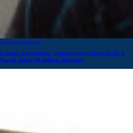
Calciomercato Napoli
Lukaku-Fenerbahce, contatti positivi tra le parti! Il
Napoli chiede 10 milioni: il motivo