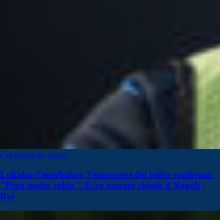
Calciomercato Napoli
Lukaku-Fenerbahce, l'entourage del belga conferma:
"Pista molto calda". Ecco quanto chiede il Napoli -
Rai