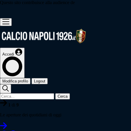
Questo sito contribuisce alla audience de
Accedi
Modifica profilo
Logout
Cerca
1
di
9
Le aperture dei quotidiani di oggi