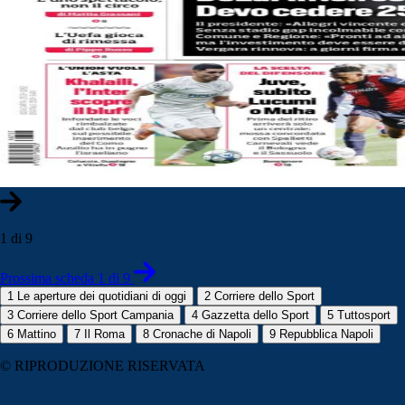
1 di 9
Prossima scheda 1 di 9
1
Le aperture dei quotidiani di oggi
2
Corriere dello Sport
3
Corriere dello Sport Campania
4
Gazzetta dello Sport
5
Tuttosport
6
Mattino
7
Il Roma
8
Cronache di Napoli
9
Repubblica Napoli
© RIPRODUZIONE RISERVATA