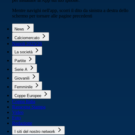
per installare la App sul tuo Iphone.
Mentre navighi nell'app, scorri il dito da sinistra a destra dello
schermo per tornare alle pagine precedenti
News
Calciomercato
Napoli 2025/26
La società
Partite
Serie A
Giovanili
Femminile
Coppe Europee
Coppa Italia
Rassegna Stampa
Video
Foto
Redazione
I siti del nostro network