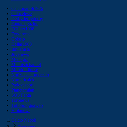
Calcionapoli1926
Cittaceleste
Derbyderbyderby
Fantamagazine
FCInter1908
Forzaroma
Golssip
Hellas1903
Ilmilanista
Juvenews
Mediagol
Milanistichannel
Mondoudinese
Notiziecalciomercato
Numericalcio
Padovasport
Pianetamilan
SOS Fanta
Toronews
Tuttobolognaweb
Violanews
Calcio Napoli
Rassegna