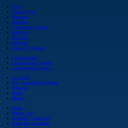
News
Ultime News
Infortuni
Interviste
Conferenze Stampa
Esclusive
Rubriche
Editoriali
Gossip e Curiosità
Calciomercato
Calciomercato Napoli
Calciomercato Serie A
La società
SSC Napoli Hall of Fame
Palmares
Stadio
Maglia
Partite
Diretta Live
Probabili Formazioni
Partite più importanti