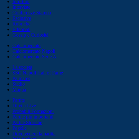
Infortuni
Interviste
Conferenze Stampa
Esclusive
Rubriche
Editoriali
Gossip e Curiosità
Calciomercato
Calciomercato Napoli
Calciomercato Serie A
La società
SSC Napoli Hall of Fame
Palmares
Stadio
Maglia
Partite
Diretta Live
Probabili Formazioni
Partite più importanti
Partite Storiche
Pagelle
Dove vedere la partita