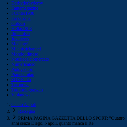
Derbyderbyderby
Fantamagazine
FCInter1908
Forzaroma
Golssip
Hellas1903
Ilmilanista
Juvenews
Mediagol
Milanistichannel
Mondoudinese
Notiziecalciomercato
Numericalcio
Padovasport
Pianetamilan
SOS Fanta
Toronews
Tuttobolognaweb
Violanews
Calcio Napoli
Rassegna
PRIMA PAGINA GAZZETTA DELLO SPORT: "Quattro
anni senza Diego. Napoli, quanto manca il Re"