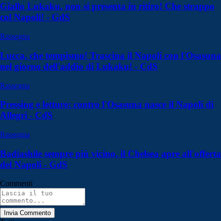
Giallo Lukaku, non si presenta in ritiro! Che strappo
col Napoli! - GdS
Rassegna
Lucca, che tempismo! Trascina il Napoli con l'Osasuna
nel giorno dell'addio di Lukaku! - CdS
Rassegna
Pressing e letture: contro l'Osasuna nasce il Napoli di
Allegri - CdS
Rassegna
Badiashile sempre più vicino, il Chelsea apre all'offerta
del Napoli - GdS
Commenti
Invia Commento