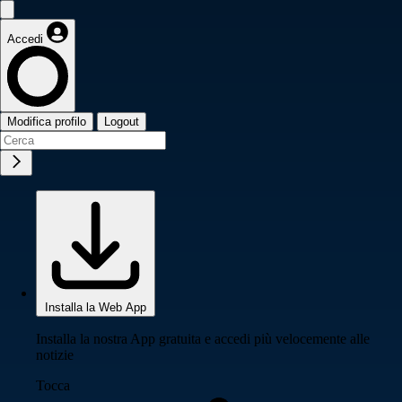
Accedi
Modifica profilo
Logout
Installa la Web App
Installa la nostra App gratuita e accedi più velocemente alle
notizie
Tocca