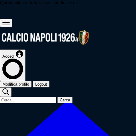
Questo sito contribuisce alla audience de
Accedi
Modifica profilo
Logout
Cerca