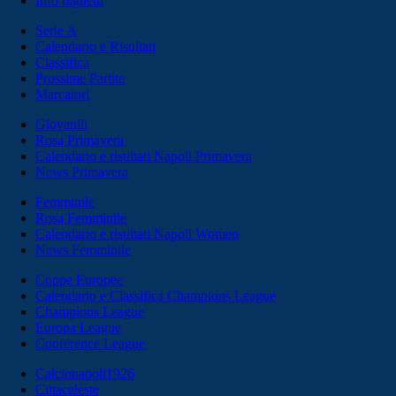
Info biglietti
Serie A
Calendario e Risultati
Classifica
Prossime Partite
Marcatori
Giovanili
Rosa Primavera
Calendario e risultati Napoli Primavera
News Primavera
Femminile
Rosa Femminile
Calendario e risultati Napoli Women
News Femminile
Coppe Europee
Calendario e Classifica Champions League
Champions League
Europa League
Conference League
Calcionapoli1926
Cittaceleste