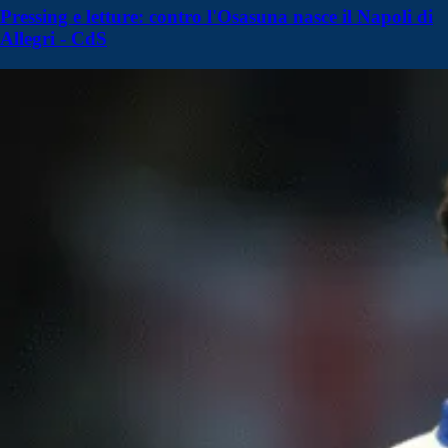
Pressing e letture: contro l'Osasuna nasce il Napoli di
Allegri - CdS