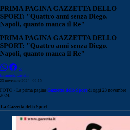
PRIMA PAGINA GAZZETTA DELLO
SPORT: "Quattro anni senza Diego.
Napoli, quanto manca il Re"
PRIMA PAGINA GAZZETTA DELLO
SPORT: "Quattro anni senza Diego.
Napoli, quanto manca il Re"
Emanuela Castelli
23 novembre 2024 - 06:15
FOTO - La prima pagina
Gazzetta dello Sport
di oggi 23 novembre
2024.
La Gazzetta dello Sport