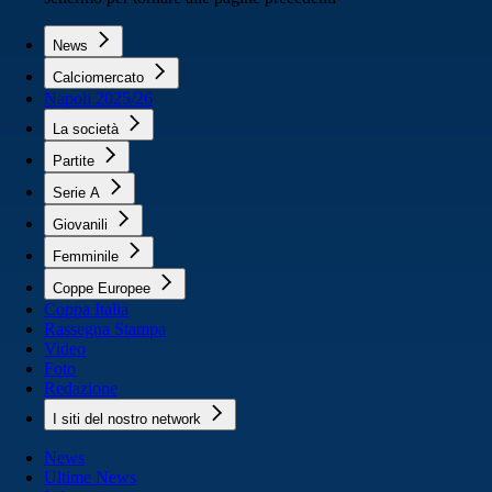
News
Calciomercato
Napoli 2025/26
La società
Partite
Serie A
Giovanili
Femminile
Coppe Europee
Coppa Italia
Rassegna Stampa
Video
Foto
Redazione
I siti del nostro network
News
Ultime News