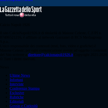
Calcio Napoli 1926
Il sito CalcioNapoli1926.it di titolarità di Maione Celeste, C.F/PI n.
07406521216, è affiliato al network Gazzanet di RCS Mediagroup
S.p.a..
Unico responsabile dei contenuti (testi, foto, video e grafiche) è
Maione Celeste; per ogni comunicazione avente ad oggetto i contenuti
del Sito scrivere a
direttore@calcionapoli1926.it
Copyright 2021-2026
© Tutti i diritti riservati.
News
Ultime News
Infortuni
Interviste
Conferenze Stampa
Esclusive
Rubriche
Editoriali
Gossip e Curiosità