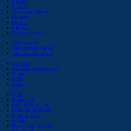
Infortuni
Interviste
Conferenze Stampa
Esclusive
Rubriche
Editoriali
Gossip e Curiosità
Calciomercato
Calciomercato Napoli
Calciomercato Serie A
La società
SSC Napoli Hall of Fame
Palmares
Stadio
Maglia
Partite
Diretta Live
Probabili Formazioni
Partite più importanti
Partite Storiche
Pagelle
Dove vedere la partita