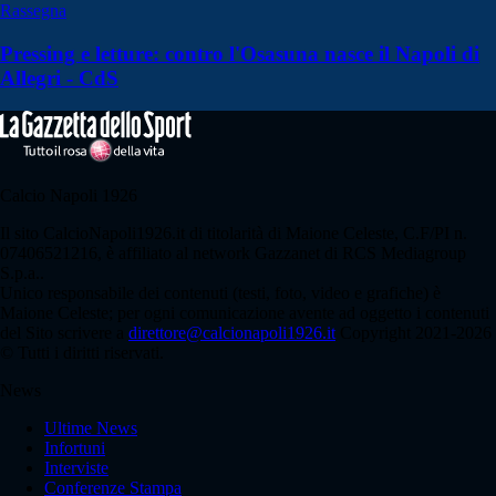
Rassegna
Pressing e letture: contro l'Osasuna nasce il Napoli di
Allegri - CdS
Calcio Napoli 1926
Il sito CalcioNapoli1926.it di titolarità di Maione Celeste, C.F/PI n.
07406521216, è affiliato al network Gazzanet di RCS Mediagroup
S.p.a..
Unico responsabile dei contenuti (testi, foto, video e grafiche) è
Maione Celeste; per ogni comunicazione avente ad oggetto i contenuti
del Sito scrivere a
direttore@calcionapoli1926.it
Copyright 2021-2026
© Tutti i diritti riservati.
News
Ultime News
Infortuni
Interviste
Conferenze Stampa