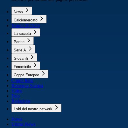
News
Calciomercato
Napoli 2025/26
La società
Partite
Serie A
Giovanili
Femminile
Coppe Europee
Coppa Italia
Rassegna Stampa
Video
Foto
Redazione
I siti del nostro network
News
Ultime News