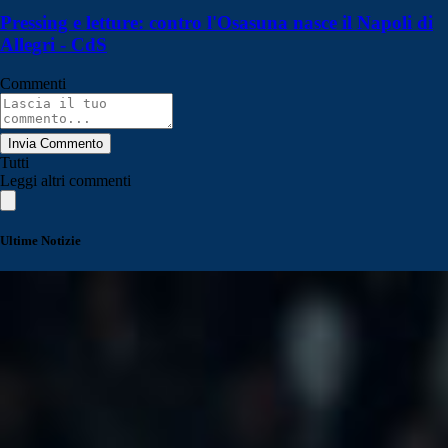
Pressing e letture: contro l'Osasuna nasce il Napoli di
Allegri - CdS
Commenti
Invia Commento
Tutti
Leggi altri commenti
Ultime Notizie