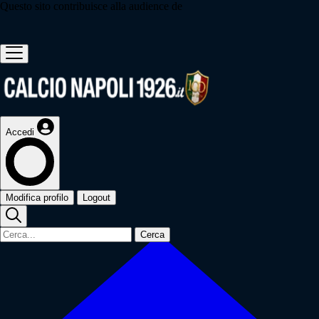
Questo sito contribuisce alla audience de
Accedi
Modifica profilo
Logout
Cerca