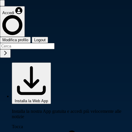
Accedi
Modifica profilo
Logout
Installa la Web App
Installa la nostra App gratuita e accedi più velocemente alle
notizie
Tocca