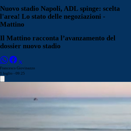
Nuovo stadio Napoli, ADL spinge: scelta
l'area! Lo stato delle negoziazioni -
Mattino
Il Mattino racconta l’avanzamento del
dossier nuovo stadio
Francesco Giovinazzo
1 luglio - 09:25