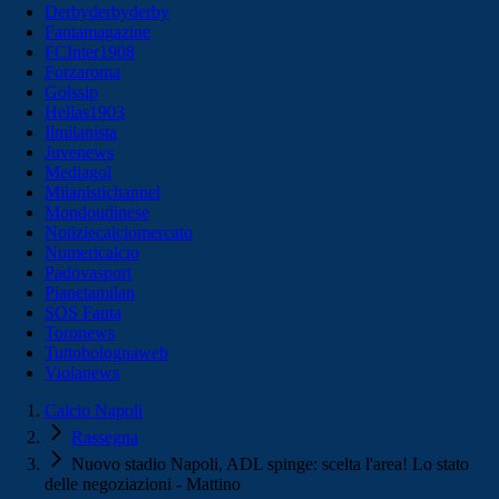
Derbyderbyderby
Fantamagazine
FCInter1908
Forzaroma
Golssip
Hellas1903
Ilmilanista
Juvenews
Mediagol
Milanistichannel
Mondoudinese
Notiziecalciomercato
Numericalcio
Padovasport
Pianetamilan
SOS Fanta
Toronews
Tuttobolognaweb
Violanews
Calcio Napoli
Rassegna
Nuovo stadio Napoli, ADL spinge: scelta l'area! Lo stato
delle negoziazioni - Mattino