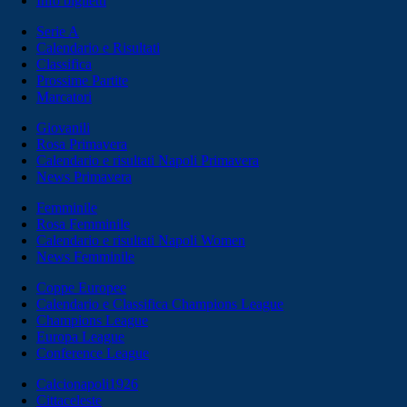
Info biglietti
Serie A
Calendario e Risultati
Classifica
Prossime Partite
Marcatori
Giovanili
Rosa Primavera
Calendario e risultati Napoli Primavera
News Primavera
Femminile
Rosa Femminile
Calendario e risultati Napoli Women
News Femminile
Coppe Europee
Calendario e Classifica Champions League
Champions League
Europa League
Conference League
Calcionapoli1926
Cittaceleste