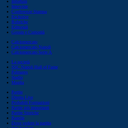
Infortuni
Interviste
Conferenze Stampa
Esclusive
Rubriche
Editoriali
Gossip e Curiosità
Calciomercato
Calciomercato Napoli
Calciomercato Serie A
La società
SSC Napoli Hall of Fame
Palmares
Stadio
Maglia
Partite
Diretta Live
Probabili Formazioni
Partite più importanti
Partite Storiche
Pagelle
Dove vedere la partita