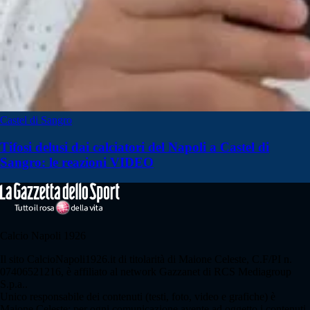
Castel di Sangro
Tifosi delusi dai calciatori del Napoli a Castel di
Sangro: le reazioni VIDEO
Calcio Napoli 1926
Il sito CalcioNapoli1926.it di titolarità di Maione Celeste, C.F/PI n.
07406521216, è affiliato al network Gazzanet di RCS Mediagroup
S.p.a..
Unico responsabile dei contenuti (testi, foto, video e grafiche) è
Maione Celeste; per ogni comunicazione avente ad oggetto i contenuti