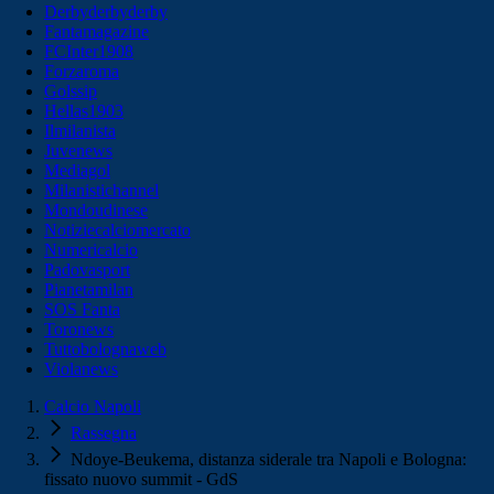
Derbyderbyderby
Fantamagazine
FCInter1908
Forzaroma
Golssip
Hellas1903
Ilmilanista
Juvenews
Mediagol
Milanistichannel
Mondoudinese
Notiziecalciomercato
Numericalcio
Padovasport
Pianetamilan
SOS Fanta
Toronews
Tuttobolognaweb
Violanews
Calcio Napoli
Rassegna
Ndoye-Beukema, distanza siderale tra Napoli e Bologna:
fissato nuovo summit - GdS