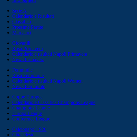
Info biglietti
Serie A
Calendario e Risultati
Classifica
Prossime Partite
Marcatori
Giovanili
Rosa Primavera
Calendario e risultati Napoli Primavera
News Primavera
Femminile
Rosa Femminile
Calendario e risultati Napoli Women
News Femminile
Coppe Europee
Calendario e Classifica Champions League
Champions League
Europa League
Conference League
Calcionapoli1926
Cittaceleste