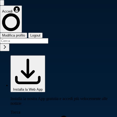
Accedi
Modifica profilo
Logout
Installa la Web App
Installa la nostra App gratuita e accedi più velocemente alle
notizie
Tocca