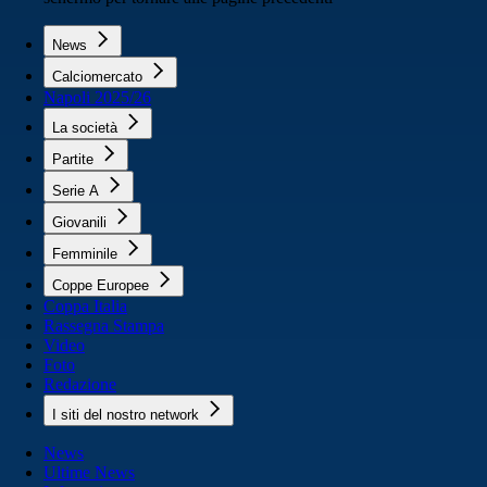
News
Calciomercato
Napoli 2025/26
La società
Partite
Serie A
Giovanili
Femminile
Coppe Europee
Coppa Italia
Rassegna Stampa
Video
Foto
Redazione
I siti del nostro network
News
Ultime News