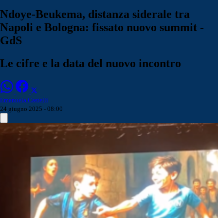
Ndoye-Beukema, distanza siderale tra
Napoli e Bologna: fissato nuovo summit -
GdS
Le cifre e la data del nuovo incontro
Emanuela Castelli
24 giugno 2025 - 08:00