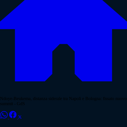
Ndoye-Beukema, distanza siderale tra Napoli e Bologna: fissato nuovo
summit - GdS