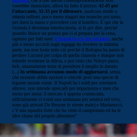
Bologna
, che a due talenti contemporaneamente non
vorrebbe rinunciare, allora ha fatto il prezzo:
42-45 per
l’attaccante, 32-35 per il difensore
, qualcosa simile a
ottanta milioni, poco meno magari ma neanche poi tanto,
per darsi la mano e procedere con il bonifico. È qui che la
vicenda è diventata interlocutoria, si fa per dire, perché
quando finisce un pranzo poi ci si prepara per la cena,
ognuno per fatti suoi:
il Napoli ha i sì dei calciatori
, anche
più o meno accordi sugli ingaggi da rivedere in minima
parte, ma non basta tutto ciò perché il Bologna ha paura di
perdere Lucumì per colpa di quella clausola e dunque non
intende sventrare la difesa, e poi visto che Ndoye piace,
beh, umanamente tenta di prendersi il meglio in danaro
(...)
In settimana avranno modo di aggiornarsi
, senza
che nessuno abbia opzioni o vincoli: però una specie di
legame morale esiste. Il Napoli ha i soldi per orientarsi
altrove, non intende sprecarli per impazienza e men che
meno per ansia: il mercato è appena cominciato,
ufficialmente ci vorrà una settimana per sentirsi nel vivo,
sono già arrivati De Bruyne (e niente male) e Marianucci,
c’è una squadra forte che ha vinto il campionato ed ha le
idee chiare del proprio allenatore"