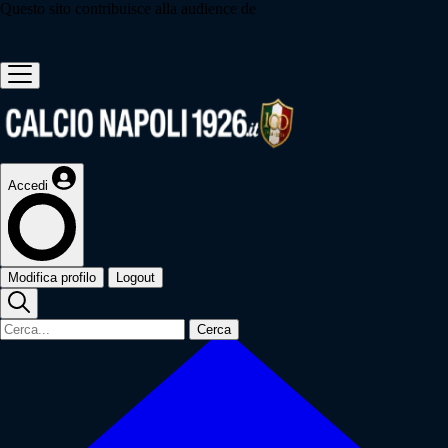
Questo sito contribuisce alla audience de
Accedi
Modifica profilo
Logout
Cerca