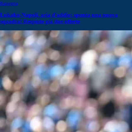
Rassegna
Lukaku-Napoli, aria d'addio: spunta una nuova
squadra! Respinte già due offerte