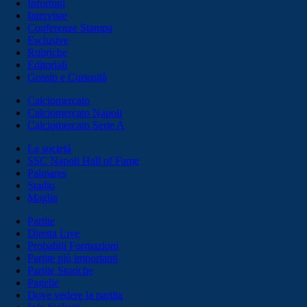
Infortuni
Interviste
Conferenze Stampa
Esclusive
Rubriche
Editoriali
Gossip e Curiosità
Calciomercato
Calciomercato Napoli
Calciomercato Serie A
La società
SSC Napoli Hall of Fame
Palmares
Stadio
Maglia
Partite
Diretta Live
Probabili Formazioni
Partite più importanti
Partite Storiche
Pagelle
Dove vedere la partita