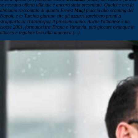
se nessuna offerta ufficiale è ancora stata presentata. Qualche ora fa
abbiamo raccontato di quanto Ernest
Muçi
piaccia allo scouting del
Napoli, e in Turchia giurano che gli azzurri sarebbero pronti a
strapparlo al Trabzonspor il prossimo anno. Anche l'albanese è un
classe 2001, formatosi tra Tirana e Varsavia, può giocare ovunque in
attacco e regalare brio alla manovra (...)