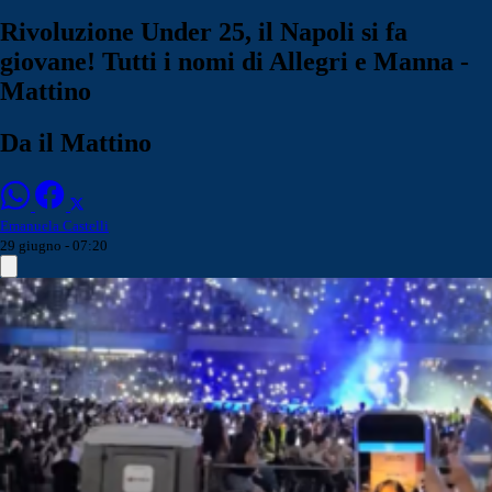
Rivoluzione Under 25, il Napoli si fa
giovane! Tutti i nomi di Allegri e Manna -
Mattino
Da il Mattino
Emanuela Castelli
29 giugno - 07:20