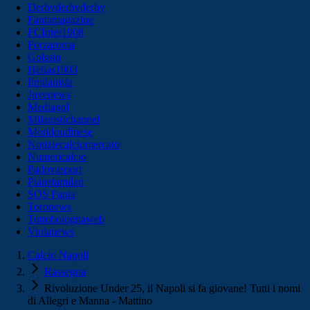
Derbyderbyderby
Fantamagazine
FCInter1908
Forzaroma
Golssip
Hellas1903
Ilmilanista
Juvenews
Mediagol
Milanistichannel
Mondoudinese
Notiziecalciomercato
Numericalcio
Padovasport
Pianetamilan
SOS Fanta
Toronews
Tuttobolognaweb
Violanews
Calcio Napoli
Rassegna
Rivoluzione Under 25, il Napoli si fa giovane! Tutti i nomi
di Allegri e Manna - Mattino