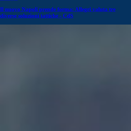
Il nuovo Napoli prende forma: Allegri valuta tre
diverse soluzioni tattiche - CdS