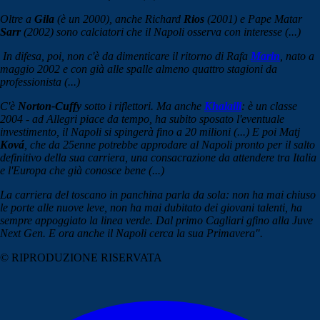
Oltre a
Gila
(è un 2000), anche Richard
Rios
(2001) e Pape Matar
Sarr
(2002) sono calciatori che il Napoli osserva con interesse (...)
In difesa, poi, non c'è da dimenticare il ritorno di Rafa
Marin
, nato a
maggio 2002 e con già alle spalle almeno quattro stagioni da
professionista (...)
C'è
Norton-Cuffy
sotto i riflettori. Ma anche
Khalaili
: è un classe
2004 - ad Allegri piace da tempo, ha subito sposato l'eventuale
investimento, il Napoli si spingerà fino a 20 milioni (...) E poi Matj
Ková
, che da 25enne potrebbe approdare al Napoli pronto per il salto
definitivo della sua carriera, una consacrazione da attendere tra Italia
e l'Europa che già conosce bene (...)
La carriera del toscano in panchina parla da sola: non ha mai chiuso
le porte alle nuove leve, non ha mai dubitato dei giovani talenti, ha
sempre appoggiato la linea verde. Dal primo Cagliari gfino alla Juve
Next Gen. E ora anche il Napoli cerca la sua Primavera".
© RIPRODUZIONE RISERVATA