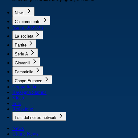
News
Calciomercato
Napoli 2025/26
La società
Partite
Serie A
Giovanili
Femminile
Coppe Europee
Coppa Italia
Rassegna Stampa
Video
Foto
Redazione
I siti del nostro network
News
Ultime News