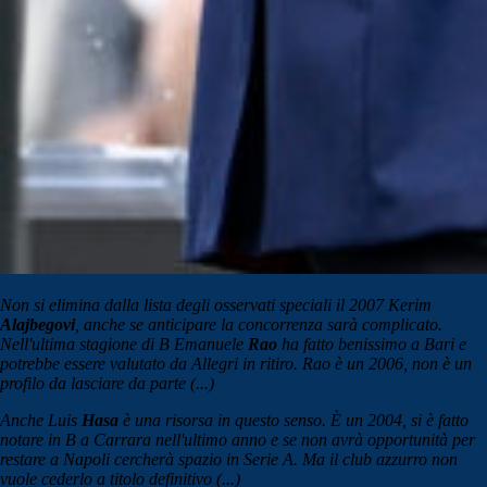
Non si elimina dalla lista degli osservati speciali il 2007 Kerim
Alajbegovi
, anche se anticipare la concorrenza sarà complicato.
Nell'ultima stagione di B Emanuele
Rao
ha fatto benissimo a Bari e
potrebbe essere valutato da Allegri in ritiro. Rao è un 2006, non è un
profilo da lasciare da parte (...)
Anche Luis
Hasa
è una risorsa in questo senso. È un 2004, si è fatto
notare in B a Carrara nell'ultimo anno e se non avrà opportunità per
restare a Napoli cercherà spazio in Serie A. Ma il club azzurro non
vuole cederlo a titolo definitivo (...)