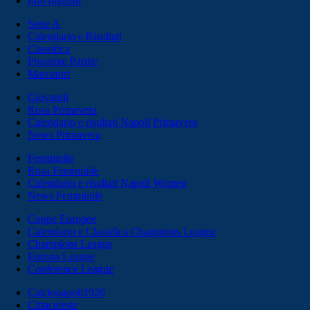
Info biglietti
Serie A
Calendario e Risultati
Classifica
Prossime Partite
Marcatori
Giovanili
Rosa Primavera
Calendario e risultati Napoli Primavera
News Primavera
Femminile
Rosa Femminile
Calendario e risultati Napoli Women
News Femminile
Coppe Europee
Calendario e Classifica Champions League
Champions League
Europa League
Conference League
Calcionapoli1926
Cittaceleste