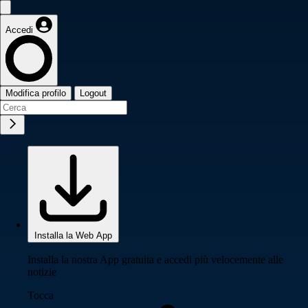
Accedi
Modifica profilo
Logout
Installa la Web App
Installa la nostra App gratuita e accedi più velocemente alle
notizie
Tocca