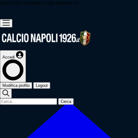
Questo sito contribuisce alla audience de
Accedi
Modifica profilo
Logout
Cerca