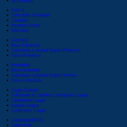
Info biglietti
Serie A
Calendario e Risultati
Classifica
Prossime Partite
Marcatori
Giovanili
Rosa Primavera
Calendario e risultati Napoli Primavera
News Primavera
Femminile
Rosa Femminile
Calendario e risultati Napoli Women
News Femminile
Coppe Europee
Calendario e Classifica Champions League
Champions League
Europa League
Conference League
Calcionapoli1926
Cittaceleste