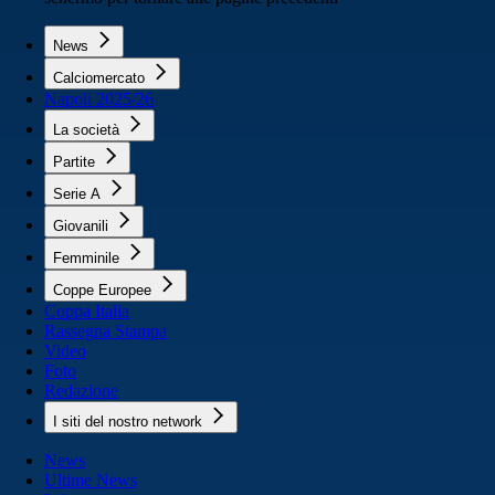
News
Calciomercato
Napoli 2025/26
La società
Partite
Serie A
Giovanili
Femminile
Coppe Europee
Coppa Italia
Rassegna Stampa
Video
Foto
Redazione
I siti del nostro network
News
Ultime News