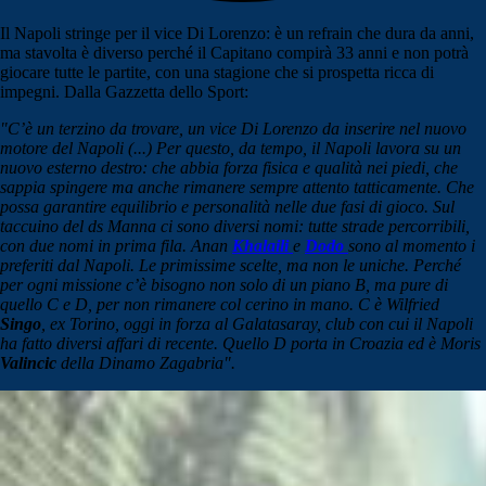
Il Napoli stringe per il vice Di Lorenzo: è un refrain che dura da anni,
ma stavolta è diverso perché il Capitano compirà 33 anni e non potrà
giocare tutte le partite, con una stagione che si prospetta ricca di
impegni. Dalla Gazzetta dello Sport:
"C’è un terzino da trovare, un vice Di Lorenzo da inserire nel nuovo
motore del Napoli (...) Per questo, da tempo, il Napoli lavora su un
nuovo esterno destro: che abbia forza fisica e qualità nei piedi, che
sappia spingere ma anche rimanere sempre attento tatticamente. Che
possa garantire equilibrio e personalità nelle due fasi di gioco. Sul
taccuino del ds Manna ci sono diversi nomi: tutte strade percorribili,
con due nomi in prima fila. Anan
Khalaili
e
Dodo
sono al momento i
preferiti dal Napoli. Le primissime scelte, ma non le uniche. Perché
per ogni missione c’è bisogno non solo di un piano B, ma pure di
quello C e D, per non rimanere col cerino in mano. C è Wilfried
Singo
, ex Torino, oggi in forza al Galatasaray, club con cui il Napoli
ha fatto diversi affari di recente. Quello D porta in Croazia ed è Moris
Valincic
della Dinamo Zagabria".