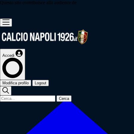
Questo sito contribuisce alla audience de
Accedi
Modifica profilo
Logout
Cerca