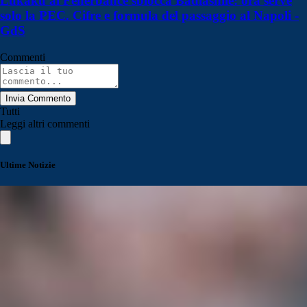
Lukaku al Fenerbahce sblocca Badiashile: ora serve
solo la PEC. Cifre e formula del passaggio al Napoli -
GdS
Commenti
Invia Commento
Tutti
Leggi altri commenti
Ultime Notizie