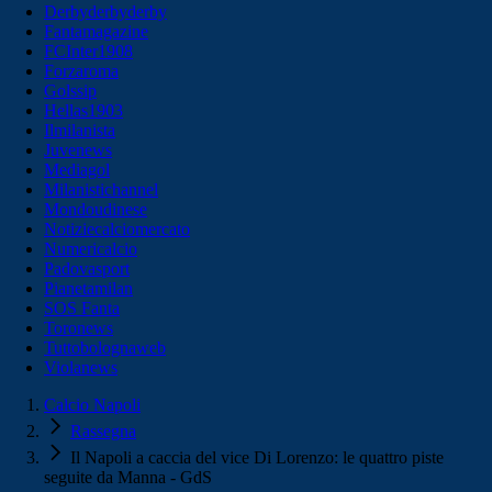
Derbyderbyderby
Fantamagazine
FCInter1908
Forzaroma
Golssip
Hellas1903
Ilmilanista
Juvenews
Mediagol
Milanistichannel
Mondoudinese
Notiziecalciomercato
Numericalcio
Padovasport
Pianetamilan
SOS Fanta
Toronews
Tuttobolognaweb
Violanews
Calcio Napoli
Rassegna
Il Napoli a caccia del vice Di Lorenzo: le quattro piste
seguite da Manna - GdS