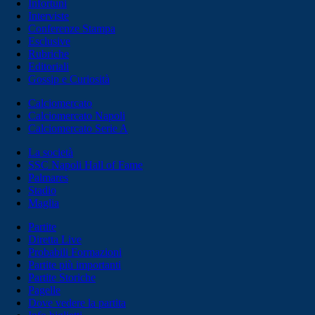
Infortuni
Interviste
Conferenze Stampa
Esclusive
Rubriche
Editoriali
Gossip e Curiosità
Calciomercato
Calciomercato Napoli
Calciomercato Serie A
La società
SSC Napoli Hall of Fame
Palmares
Stadio
Maglia
Partite
Diretta Live
Probabili Formazioni
Partite più importanti
Partite Storiche
Pagelle
Dove vedere la partita