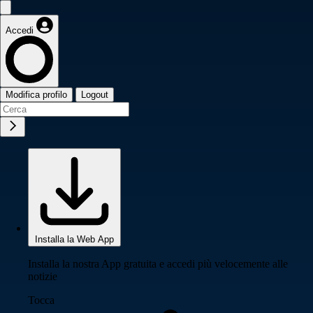
Accedi
Modifica profilo
Logout
Installa la Web App
Installa la nostra App gratuita e accedi più velocemente alle
notizie
Tocca