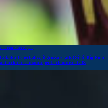
Calciomercato Napoli
Lukaku-Fenerbahce, il grosso è fatto! Sì di 'Big Rom'
ai turchi: cosa manca per la chiusura - GdS