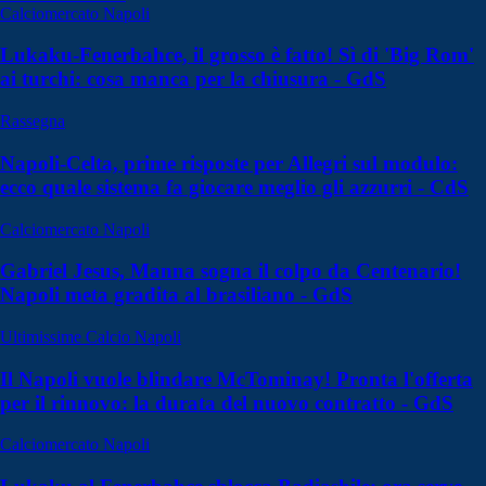
Calciomercato Napoli
Lukaku-Fenerbahce, il grosso è fatto! Sì di 'Big Rom'
ai turchi: cosa manca per la chiusura - GdS
Rassegna
Napoli-Celta, prime risposte per Allegri sul modulo:
ecco quale sistema fa giocare meglio gli azzurri - CdS
Calciomercato Napoli
Gabriel Jesus, Manna sogna il colpo da Centenario!
Napoli meta gradita al brasiliano - GdS
Ultimissime Calcio Napoli
Il Napoli vuole blindare McTominay! Pronta l'offerta
per il rinnovo: la durata del nuovo contratto - GdS
Calciomercato Napoli