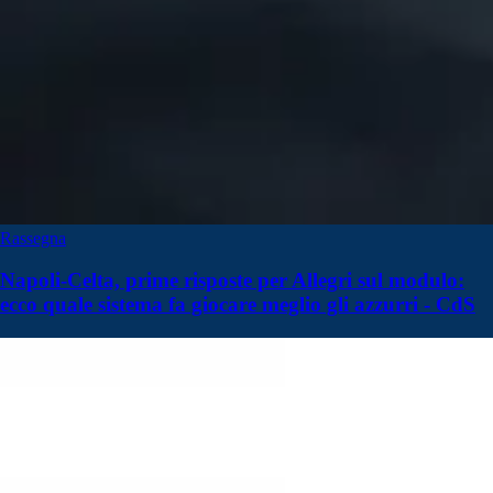
Rassegna
Napoli-Celta, prime risposte per Allegri sul modulo:
ecco quale sistema fa giocare meglio gli azzurri - CdS