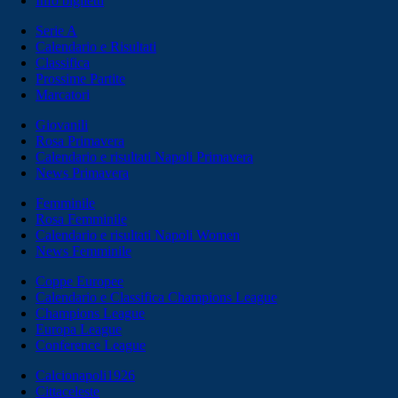
Info biglietti
Serie A
Calendario e Risultati
Classifica
Prossime Partite
Marcatori
Giovanili
Rosa Primavera
Calendario e risultati Napoli Primavera
News Primavera
Femminile
Rosa Femminile
Calendario e risultati Napoli Women
News Femminile
Coppe Europee
Calendario e Classifica Champions League
Champions League
Europa League
Conference League
Calcionapoli1926
Cittaceleste