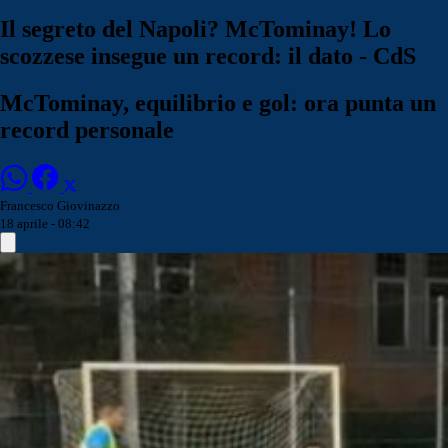
Il segreto del Napoli? McTominay! Lo
scozzese insegue un record: il dato - CdS
McTominay, equilibrio e gol: ora punta un
record personale
Francesco Giovinazzo
18 aprile - 08:42