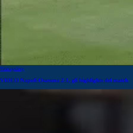
Videogallery
VIDEO Napoli-Osasuna 2-1, gli highlights del match