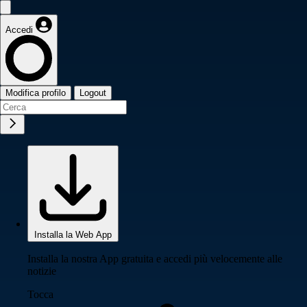
Accedi
Modifica profilo
Logout
Installa la Web App
Installa la nostra App gratuita e accedi più velocemente alle
notizie
Tocca