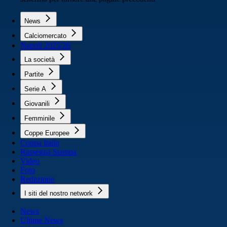
News
Calciomercato
Napoli 2025/26
La società
Partite
Serie A
Giovanili
Femminile
Coppe Europee
Coppa Italia
Rassegna Stampa
Video
Foto
Redazione
I siti del nostro network
News
Ultime News