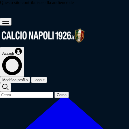
Questo sito contribuisce alla audience de
Accedi
Modifica profilo
Logout
Cerca