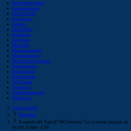
Derbyderbyderby
Fantamagazine
FCInter1908
Forzaroma
Golssip
Hellas1903
Ilmilanista
Juvenews
Mediagol
Milanistichannel
Mondoudinese
Notiziecalciomercato
Numericalcio
Padovasport
Pianetamilan
SOS Fanta
Toronews
Tuttobolognaweb
Violanews
Calcio Napoli
Rassegna
Il segreto del Napoli? McTominay! Lo scozzese insegue un
record: il dato - CdS