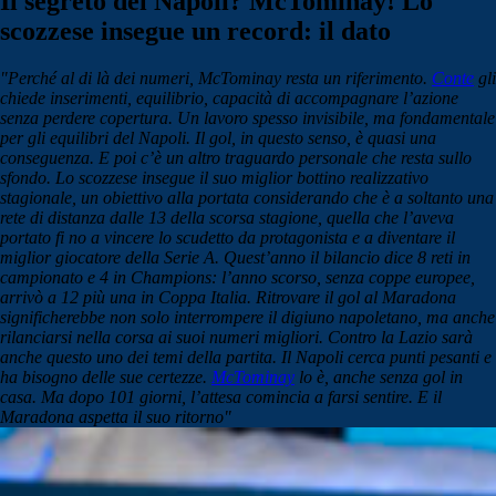
Il segreto del Napoli? McTominay! Lo
scozzese insegue un record: il dato
"Perché al di là dei numeri, McTominay resta un riferimento.
Conte
gli
chiede inserimenti, equilibrio, capacità di accompagnare l’azione
senza perdere copertura. Un lavoro spesso invisibile, ma fondamentale
per gli equilibri del Napoli. Il gol, in questo senso, è quasi una
conseguenza. E poi c’è un altro traguardo personale che resta sullo
sfondo. Lo scozzese insegue il suo miglior bottino realizzativo
stagionale, un obiettivo alla portata considerando che è a soltanto una
rete di distanza dalle 13 della scorsa stagione, quella che l’aveva
portato fi no a vincere lo scudetto da protagonista e a diventare il
miglior giocatore della Serie A. Quest’anno il bilancio dice 8 reti in
campionato e 4 in Champions: l’anno scorso, senza coppe europee,
arrivò a 12 più una in Coppa Italia. Ritrovare il gol al Maradona
significherebbe non solo interrompere il digiuno napoletano, ma anche
rilanciarsi nella corsa ai suoi numeri migliori. Contro la Lazio sarà
anche questo uno dei temi della partita. Il Napoli cerca punti pesanti e
ha bisogno delle sue certezze.
McTominay
lo è, anche senza gol in
casa. Ma dopo 101 giorni, l’attesa comincia a farsi sentire. E il
Maradona aspetta il suo ritorno"