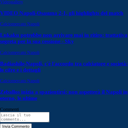
Videogallery
VIDEO Napoli-Osasuna 2-1, gli highlights del match
Calciomercato Napoli
Lukaku potrebbe non arrivare mai in ritiro: trattativa
segreta per la sua cessione - Sky
Calciomercato Napoli
Badiashile-Napoli, c'è l'accordo tra calciatore e società:
le cifre e i dettagli
Calciomercato Napoli
Zeballos inizia a spazientirsi: non aspetterà il Napoli in
eterno, le ultime
Commenti
Invia Commento