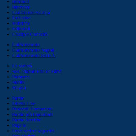
Infortuni
Interviste
Conferenze Stampa
Esclusive
Rubriche
Editoriali
Gossip e Curiosità
Calciomercato
Calciomercato Napoli
Calciomercato Serie A
La società
SSC Napoli Hall of Fame
Palmares
Stadio
Maglia
Partite
Diretta Live
Probabili Formazioni
Partite più importanti
Partite Storiche
Pagelle
Dove vedere la partita