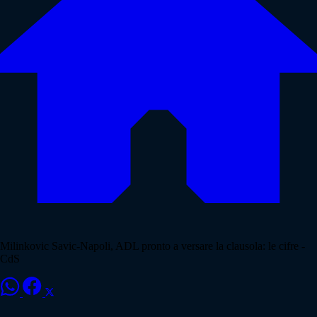
Milinkovic Savic-Napoli, ADL pronto a versare la clausola: le cifre -
CdS