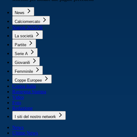
News
Calciomercato
Napoli 2025/26
La società
Partite
Serie A
Giovanili
Femminile
Coppe Europee
Coppa Italia
Rassegna Stampa
Video
Foto
Redazione
I siti del nostro network
News
Ultime News