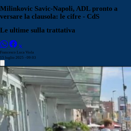
Milinkovic Savic-Napoli, ADL pronto a
versare la clausola: le cifre - CdS
Le ultime sulla trattativa
Francesco Luca Viola
15 luglio 2025 - 09:03