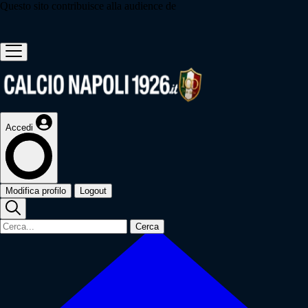
Questo sito contribuisce alla audience de
Accedi
Modifica profilo
Logout
Cerca