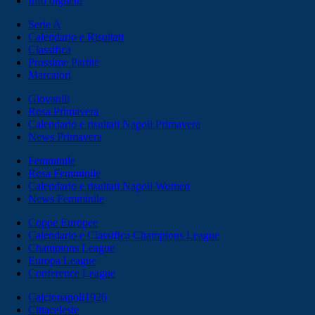
Info biglietti
Serie A
Calendario e Risultati
Classifica
Prossime Partite
Marcatori
Giovanili
Rosa Primavera
Calendario e risultati Napoli Primavera
News Primavera
Femminile
Rosa Femminile
Calendario e risultati Napoli Women
News Femminile
Coppe Europee
Calendario e Classifica Champions League
Champions League
Europa League
Conference League
Calcionapoli1926
Cittaceleste