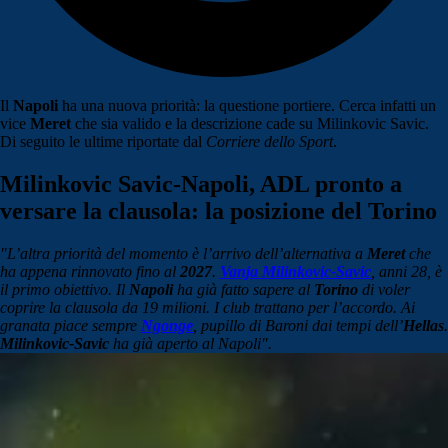
Il
Napoli
ha una nuova priorità: la questione portiere. Cerca infatti un
vice
Meret
che sia valido e la descrizione cade su Milinkovic Savic.
Di seguito le ultime riportate dal
Corriere dello Sport
.
Milinkovic Savic-Napoli, ADL pronto a
versare la clausola: la posizione del Torino
"L’altra priorità del momento è l’arrivo dell’alternativa a
Meret
che
ha appena rinnovato fino al
2027
.
Vanja Milinkovic-Savic
, anni 28, è
il primo obiettivo. Il
Napoli
ha già fatto sapere al
Torino
di voler
coprire la clausola da 19 milioni. I club trattano per l’accordo. Ai
granata piace sempre
Ngonge
, pupillo di Baroni dai tempi dell’
Hellas
.
Milinkovic-Savic
ha già aperto al Napoli".