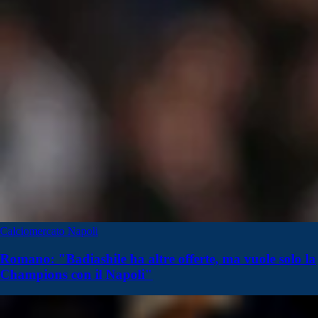
Calciomercato Napoli
Romano: "Badiashile ha altre offerte, ma vuole solo la
Champions con il Napoli"