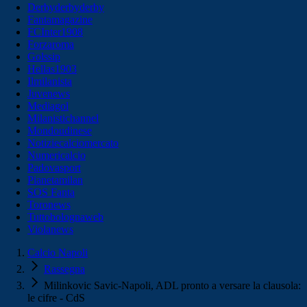
Derbyderbyderby
Fantamagazine
FCInter1908
Forzaroma
Golssip
Hellas1903
Ilmilanista
Juvenews
Mediagol
Milanistichannel
Mondoudinese
Notiziecalciomercato
Numericalcio
Padovasport
Pianetamilan
SOS Fanta
Toronews
Tuttobolognaweb
Violanews
Calcio Napoli
Rassegna
Milinkovic Savic-Napoli, ADL pronto a versare la clausola:
le cifre - CdS