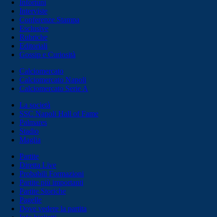
Infortuni
Interviste
Conferenze Stampa
Esclusive
Rubriche
Editoriali
Gossip e Curiosità
Calciomercato
Calciomercato Napoli
Calciomercato Serie A
La società
SSC Napoli Hall of Fame
Palmares
Stadio
Maglia
Partite
Diretta Live
Probabili Formazioni
Partite più importanti
Partite Storiche
Pagelle
Dove vedere la partita