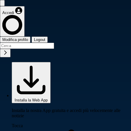
Accedi
Modifica profilo
Logout
Installa la Web App
Installa la nostra App gratuita e accedi più velocemente alle
notizie
Tocca