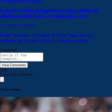
Ultimissime Calcio Napoli
Lukaku, l'addio al Napoli si avvicina: offerte da
almeno quattro club. La valutazione - Sky
Calciomercato Napoli
Dalla Spagna - Zeballos, il Celta Vigo prova a
soffiarlo al Napoli: punta a chiudere subito
Commenti
Invia Commento
Tutti
Leggi altri commenti
Ultime Notizie