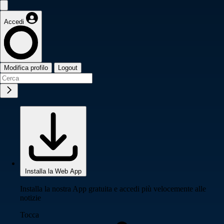
Accedi
Modifica profilo
Logout
Installa la Web App
Installa la nostra App gratuita e accedi più velocemente alle
notizie
Tocca