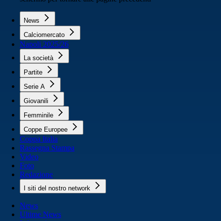
News
Calciomercato
Napoli 2025/26
La società
Partite
Serie A
Giovanili
Femminile
Coppe Europee
Coppa Italia
Rassegna Stampa
Video
Foto
Redazione
I siti del nostro network
News
Ultime News