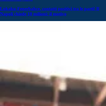
Lukaku-Fenerbahce, contatti positivi tra le parti! Il
Napoli chiede 10 milioni: il motivo