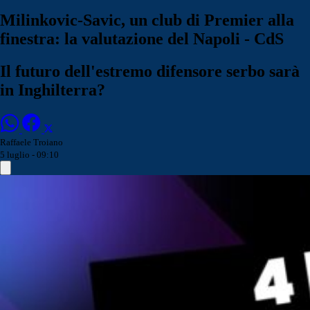
Milinkovic-Savic, un club di Premier alla
finestra: la valutazione del Napoli - CdS
Il futuro dell'estremo difensore serbo sarà
in Inghilterra?
Raffaele Troiano
5 luglio - 09:10