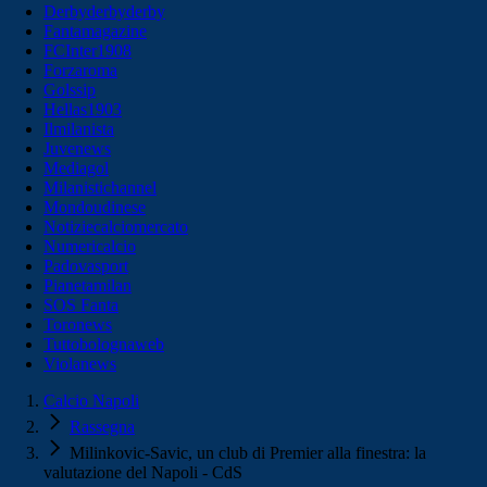
Derbyderbyderby
Fantamagazine
FCInter1908
Forzaroma
Golssip
Hellas1903
Ilmilanista
Juvenews
Mediagol
Milanistichannel
Mondoudinese
Notiziecalciomercato
Numericalcio
Padovasport
Pianetamilan
SOS Fanta
Toronews
Tuttobolognaweb
Violanews
Calcio Napoli
Rassegna
Milinkovic-Savic, un club di Premier alla finestra: la
valutazione del Napoli - CdS