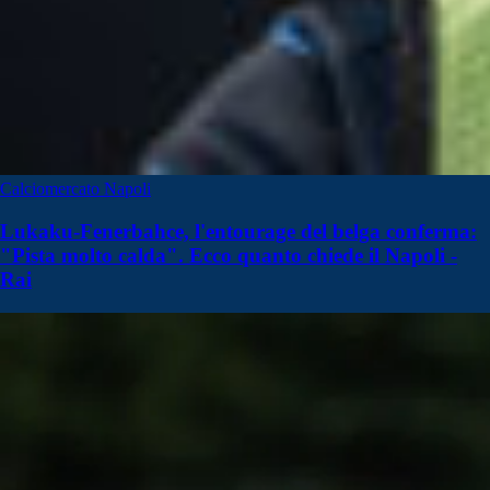
Calciomercato Napoli
Lukaku-Fenerbahce, l'entourage del belga conferma:
"Pista molto calda". Ecco quanto chiede il Napoli -
Rai