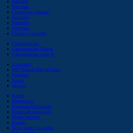
Infortuni
Interviste
Conferenze Stampa
Esclusive
Rubriche
Editoriali
Gossip e Curiosità
Calciomercato
Calciomercato Napoli
Calciomercato Serie A
La società
SSC Napoli Hall of Fame
Palmares
Stadio
Maglia
Partite
Diretta Live
Probabili Formazioni
Partite più importanti
Partite Storiche
Pagelle
Dove vedere la partita