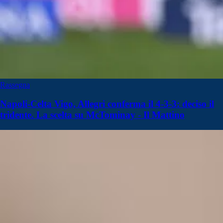
Rassegna
Napoli-Celta Vigo, Allegri conferma il 4-3-3: deciso il
tridente. La scelta su McTominay - Il Mattino