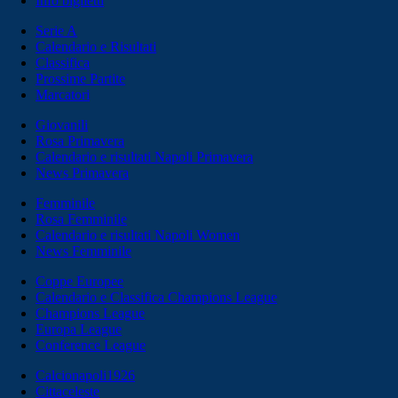
Info biglietti
Serie A
Calendario e Risultati
Classifica
Prossime Partite
Marcatori
Giovanili
Rosa Primavera
Calendario e risultati Napoli Primavera
News Primavera
Femminile
Rosa Femminile
Calendario e risultati Napoli Women
News Femminile
Coppe Europee
Calendario e Classifica Champions League
Champions League
Europa League
Conference League
Calcionapoli1926
Cittaceleste