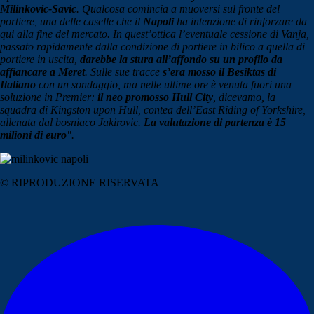
Milinkovic-Savic
. Qualcosa comincia a muoversi sul fronte del
portiere, una delle caselle che il
Napoli
ha intenzione di rinforzare da
qui alla fine del mercato. In quest’ottica l’eventuale cessione di Vanja,
passato rapidamente dalla condizione di portiere in bilico a quella di
portiere in uscita,
darebbe la stura all’affondo su un profilo da
affiancare a Meret
. Sulle sue tracce
s’era mosso il Besiktas di
Italiano
con un sondaggio, ma nelle ultime ore è venuta fuori una
soluzione in Premier:
il neo promosso Hull City
, dicevamo, la
squadra di Kingston upon Hull, contea dell’East Riding of Yorkshire,
allenata dal bosniaco Jakirovic.
La valutazione di partenza è 15
milioni di euro
".
© RIPRODUZIONE RISERVATA