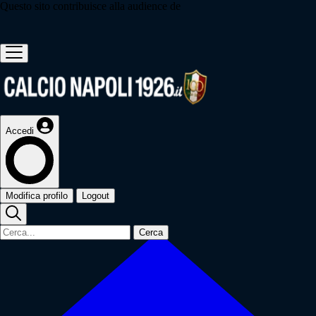
Questo sito contribuisce alla audience de
Accedi
Modifica profilo
Logout
Cerca