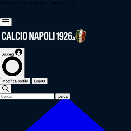
Questo sito contribuisce alla audience de
Accedi
Modifica profilo
Logout
Cerca