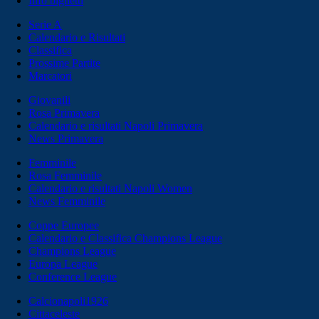
Info biglietti
Serie A
Calendario e Risultati
Classifica
Prossime Partite
Marcatori
Giovanili
Rosa Primavera
Calendario e risultati Napoli Primavera
News Primavera
Femminile
Rosa Femminile
Calendario e risultati Napoli Women
News Femminile
Coppe Europee
Calendario e Classifica Champions League
Champions League
Europa League
Conference League
Calcionapoli1926
Cittaceleste