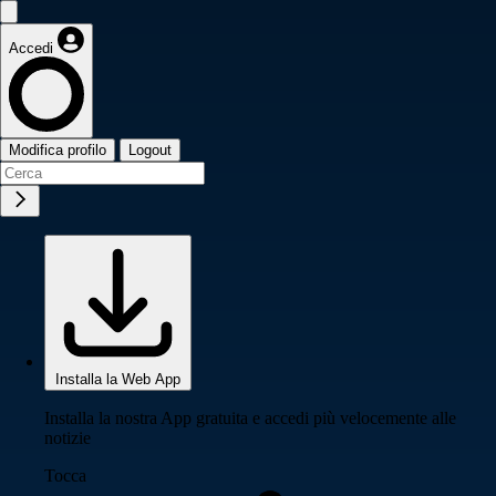
Accedi
Modifica profilo
Logout
Installa la Web App
Installa la nostra App gratuita e accedi più velocemente alle
notizie
Tocca