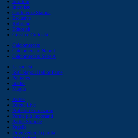
Infortuni
Interviste
Conferenze Stampa
Esclusive
Rubriche
Editoriali
Gossip e Curiosità
Calciomercato
Calciomercato Napoli
Calciomercato Serie A
La società
SSC Napoli Hall of Fame
Palmares
Stadio
Maglia
Partite
Diretta Live
Probabili Formazioni
Partite più importanti
Partite Storiche
Pagelle
Dove vedere la partita