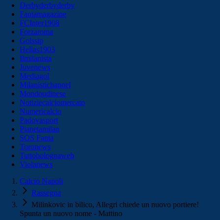
Derbyderbyderby
Fantamagazine
FCInter1908
Forzaroma
Golssip
Hellas1903
Ilmilanista
Juvenews
Mediagol
Milanistichannel
Mondoudinese
Notiziecalciomercato
Numericalcio
Padovasport
Pianetamilan
SOS Fanta
Toronews
Tuttobolognaweb
Violanews
Calcio Napoli
Rassegna
Milinkovic in bilico, Allegri chiede un nuovo portiere!
Spunta un nuovo nome - Mattino