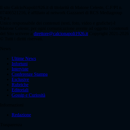
Il sito CalcioNapoli1926.it di titolarità di Maione Celeste, C.F/PI n.
07406521216, è affiliato al network Gazzanet di RCS Mediagroup
S.p.a..
Unico responsabile dei contenuti (testi, foto, video e grafiche) è
Maione Celeste; per ogni comunicazione avente ad oggetto i contenuti
del Sito scrivere a
direttore@calcionapoli1926.it
Copyright 2021-2026
© Tutti i diritti riservati.
News
Ultime News
Infortuni
Interviste
Conferenze Stampa
Esclusive
Rubriche
Editoriali
Gossip e Curiosità
Informazioni
Redazione
Trasparenza