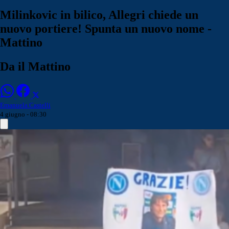
Milinkovic in bilico, Allegri chiede un
nuovo portiere! Spunta un nuovo nome -
Mattino
Da il Mattino
Emanuela Castelli
4 giugno - 08:30