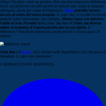
Allegri l'ha fatta: vuole un portiere. Non una bocciatura per Milinkovic
Savic, ma preferisce un altro genere di numero uno. Dopo la stagione
all'angolo, anche per colpa dell'infortunio,
Meret
potrebbe tornare
ancora al centro del nuovo progetto
. E come vice, si va alla ricerca di
qualche nome interessante: per esempio,
Manna segue con interesse
l'addio di Ivan Provedel
dalla Lazio.
Sa che c'è l'Inter, ma dovesse
saltare la trattativa, il Napoli potrebbe fare la sua offerta
. E
Milinkovic? Non facile sistemarlo, anche perché è costato quasi 20
milioni.
Nella lista c'è
Kovar
, che è titolare nella Repubblica Ceca che gioca il
Mondiale. Le idee sono tantissime".
© RIPRODUZIONE RISERVATA