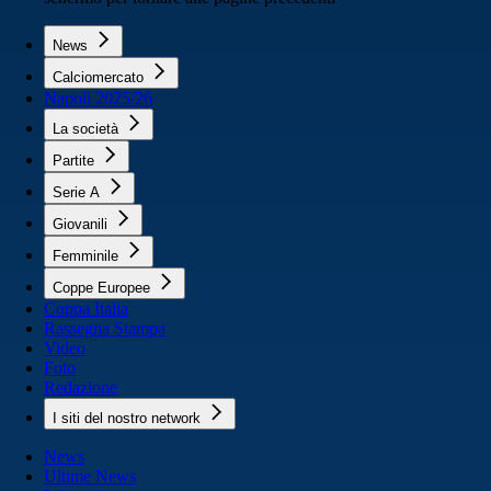
News
Calciomercato
Napoli 2025/26
La società
Partite
Serie A
Giovanili
Femminile
Coppe Europee
Coppa Italia
Rassegna Stampa
Video
Foto
Redazione
I siti del nostro network
News
Ultime News