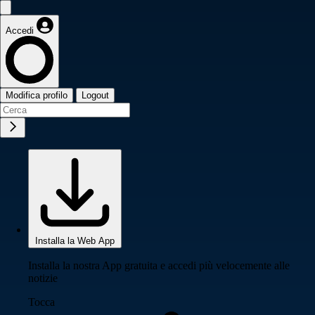
Accedi
Modifica profilo
Logout
Installa la Web App
Installa la nostra App gratuita e accedi più velocemente alle
notizie
Tocca