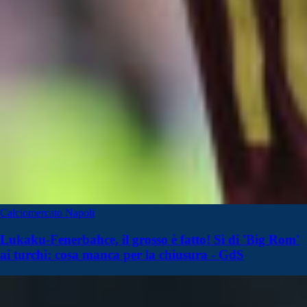
Calciomercato Napoli
Lukaku-Fenerbahce, il grosso è fatto! Sì di 'Big Rom'
ai turchi: cosa manca per la chiusura - GdS