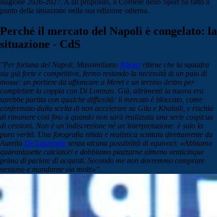
stagione 2026-2027. A tal proposito, il Corriere dello Sport ha fatto il
punto della situazione nella sua edizione odierna.
Perché il mercato del Napoli è congelato: la
situazione - CdS
"
Per fortuna del Napoli, Massimiliano
Allegri
ritiene che la squadra
sia già forte e competitiva, fermo restando la necessità di un paio di
mosse: un portiere da affiancare a Meret e un terzino destro per
completare la coppia con Di Lorenzo. Già, altrimenti la nuova era
sarebbe partita con qualche difficoltà: il mercato è bloccato, come
confermato dalla scelta di non accelerare su Gila e Khalaili, e rischia
di rimanere così fino a quando non sarà realizzata una serie cospicua
di cessioni.
Non è un’indiscrezione né un’interpretazione: è solo la
pura verità. Una fotografia nitida e realistica scattata direttamente da
Aurelio
De Laurentiis
senza alcuna possibilità di equivoci: «Abbiamo
quarantasette calciatori e dobbiamo piazzarne almeno venticinque
prima di parlare di acquisti. Secondo me non dovremmo comprare
nessuno e mandarne via molti»".