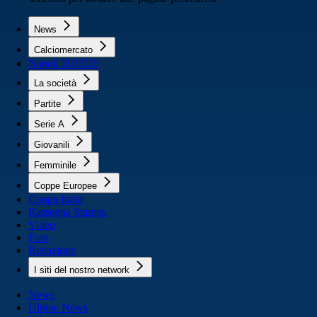
News
Calciomercato
Napoli 2025/26
La società
Partite
Serie A
Giovanili
Femminile
Coppe Europee
Coppa Italia
Rassegna Stampa
Video
Foto
Redazione
I siti del nostro network
News
Ultime News