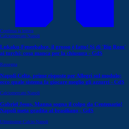
Continua la lettura
Calciomercato Napoli
Lukaku-Fenerbahce, il grosso è fatto! Sì di 'Big Rom'
ai turchi: cosa manca per la chiusura - GdS
Rassegna
Napoli-Celta, prime risposte per Allegri sul modulo:
ecco quale sistema fa giocare meglio gli azzurri - CdS
Calciomercato Napoli
Gabriel Jesus, Manna sogna il colpo da Centenario!
Napoli meta gradita al brasiliano - GdS
Ultimissime Calcio Napoli