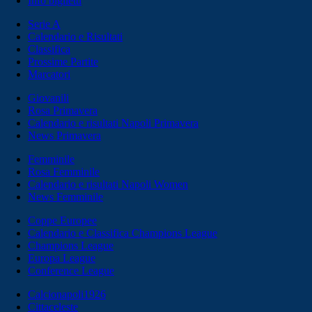
Info biglietti
Serie A
Calendario e Risultati
Classifica
Prossime Partite
Marcatori
Giovanili
Rosa Primavera
Calendario e risultati Napoli Primavera
News Primavera
Femminile
Rosa Femminile
Calendario e risultati Napoli Women
News Femminile
Coppe Europee
Calendario e Classifica Champions League
Champions League
Europa League
Conference League
Calcionapoli1926
Cittaceleste