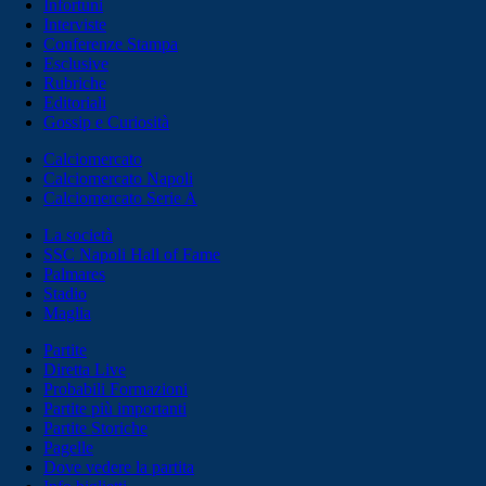
Infortuni
Interviste
Conferenze Stampa
Esclusive
Rubriche
Editoriali
Gossip e Curiosità
Calciomercato
Calciomercato Napoli
Calciomercato Serie A
La società
SSC Napoli Hall of Fame
Palmares
Stadio
Maglia
Partite
Diretta Live
Probabili Formazioni
Partite più importanti
Partite Storiche
Pagelle
Dove vedere la partita