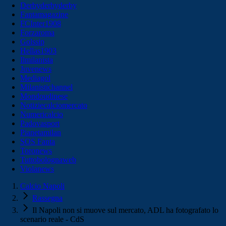
Derbyderbyderby
Fantamagazine
FCInter1908
Forzaroma
Golssip
Hellas1903
Ilmilanista
Juvenews
Mediagol
Milanistichannel
Mondoudinese
Notiziecalciomercato
Numericalcio
Padovasport
Pianetamilan
SOS Fanta
Toronews
Tuttobolognaweb
Violanews
Calcio Napoli
Rassegna
Il Napoli non si muove sul mercato, ADL ha fotografato lo
scenario reale - CdS