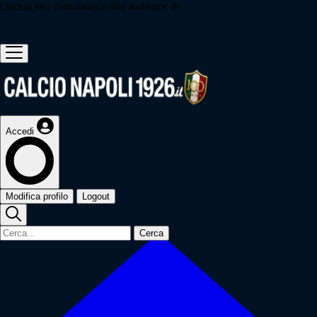
Questo sito contribuisce alla audience de
Accedi
Modifica profilo
Logout
Cerca