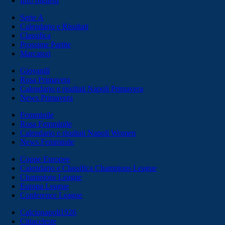
Info biglietti
Serie A
Calendario e Risultati
Classifica
Prossime Partite
Marcatori
Giovanili
Rosa Primavera
Calendario e risultati Napoli Primavera
News Primavera
Femminile
Rosa Femminile
Calendario e risultati Napoli Women
News Femminile
Coppe Europee
Calendario e Classifica Champions League
Champions League
Europa League
Conference League
Calcionapoli1926
Cittaceleste