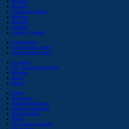
Infortuni
Interviste
Conferenze Stampa
Esclusive
Rubriche
Editoriali
Gossip e Curiosità
Calciomercato
Calciomercato Napoli
Calciomercato Serie A
La società
SSC Napoli Hall of Fame
Palmares
Stadio
Maglia
Partite
Diretta Live
Probabili Formazioni
Partite più importanti
Partite Storiche
Pagelle
Dove vedere la partita