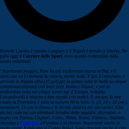
Romelu Lukaku è tornato a segnare e il Napoli è tornato a vincere. Ne
parla oggi il
Corriere dello Sport
, ecco quanto evidenziato dalla
nostra redazione:
"
Aspettando maggio, Rom ha già trasformato marzo in Big: s’è
sbloccato ed è ritornata la vittoria, niente male. E poi il crescendo: è
arrivato in doppia cifra (10 gol) per la quinta volta in Italia su cinque
campionati disputati con Inter (tre), Roma e Napoli; e per la
dodicesima volta nei cinque tornei top d’Europa. Soltanto
Lewandowski è riuscito a fare meglio con tredici. E ancora, la rete
contro la Fiorentina è stata la numero 80 in Serie A: 23, 24 e 10 con i
nerazzurri, 13 con la Roma e la decina azzurra nel suo carnet. Una
decina coincisa con altrettanti brindisi della squadra, dicevamo: a
segno con Parma, Cagliari, Como, Milan, Roma, Udinese, Atalanta,
Juventus e
Fiorentina
all’andata e al ritorno. Importante anche la
quota assist: 8 (più uno in Coppa Italia). Sono cresciute anche le cifre