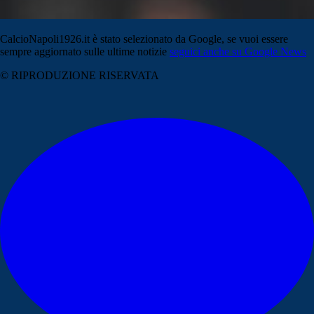
CalcioNapoli1926.it è stato selezionato da Google, se vuoi essere
sempre aggiornato sulle ultime notizie
seguici anche su Google News
© RIPRODUZIONE RISERVATA