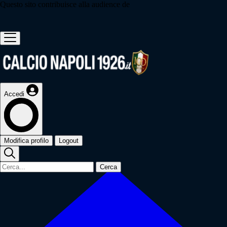
Questo sito contribuisce alla audience de
Accedi
Modifica profilo
Logout
Cerca