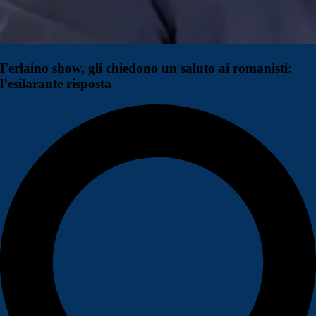
Ferlaino show, gli chiedono un saluto ai romanisti:
l’esilarante risposta