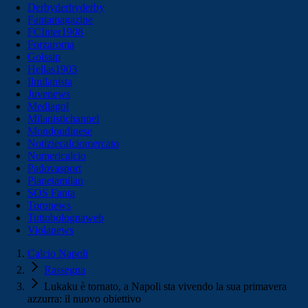
Derbyderbyderby
Fantamagazine
FCInter1908
Forzaroma
Golssip
Hellas1903
Ilmilanista
Juvenews
Mediagol
Milanistichannel
Mondoudinese
Notiziecalciomercato
Numericalcio
Padovasport
Pianetamilan
SOS Fanta
Toronews
Tuttobolognaweb
Violanews
Calcio Napoli
Rassegna
Lukaku è tornato, a Napoli sta vivendo la sua primavera
azzurra: il nuovo obiettivo