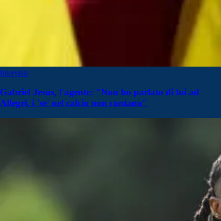
Interviste
Gabriel Jesus, l'agente: "Non ho parlato di lui ad
Allegri, i 'se' nel calcio non contano"