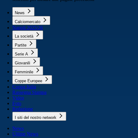
News
Calciomercato
Napoli 2025/26
La società
Partite
Serie A
Giovanili
Femminile
Coppe Europee
Coppa Italia
Rassegna Stampa
Video
Foto
Redazione
I siti del nostro network
News
Ultime News