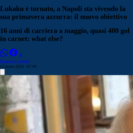
Lukaku è tornato, a Napoli sta vivendo la
sua primavera azzurra: il nuovo obiettivo
16 anni di carriera a maggio, quasi 400 gol
in carnet: what else?
Emanuela Castelli
12 marzo 2025 - 07:40