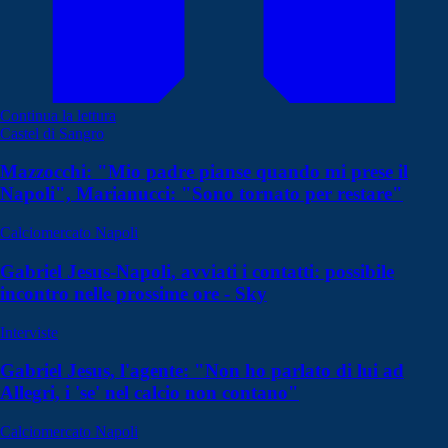
Continua la lettura
Castel di Sangro
Mazzocchi: "Mio padre pianse quando mi prese il
Napoli", Marianucci: "Sono tornato per restare"
Calciomercato Napoli
Gabriel Jesus-Napoli, avviati i contatti: possibile
incontro nelle prossime ore - Sky
Interviste
Gabriel Jesus, l'agente: "Non ho parlato di lui ad
Allegri, i 'se' nel calcio non contano"
Calciomercato Napoli