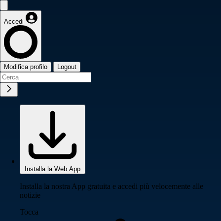
Accedi
Modifica profilo
Logout
Installa la Web App
Installa la nostra App gratuita e accedi più velocemente alle
notizie
Tocca