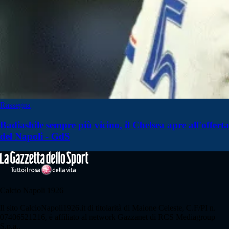
Rassegna
Badiashile sempre più vicino, il Chelsea apre all'offerta
del Napoli - GdS
Calcio Napoli 1926
Il sito CalcioNapoli1926.it di titolarità di Maione Celeste, C.F/PI n.
07406521216, è affiliato al network Gazzanet di RCS Mediagroup
S.p.a..