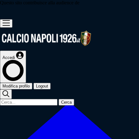
Questo sito contribuisce alla audience de
Accedi
Modifica profilo
Logout
Cerca