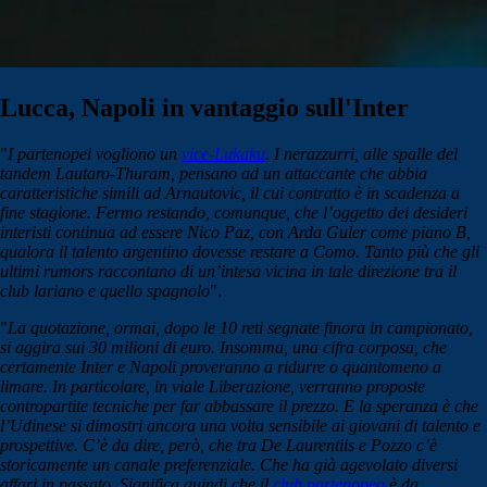
Lucca, Napoli in vantaggio sull'Inter
"
I partenopei vogliono un
vice-Lukaku
. I nerazzurri, alle spalle del
tandem Lautaro-Thuram, pensano ad un attaccante che abbia
caratteristiche simili ad Arnautovic, il cui contratto è in scadenza a
fine stagione. Fermo restando, comunque, che l’oggetto dei desideri
interisti continua ad essere Nico Paz, con Arda Guler come piano B,
qualora il talento argentino dovesse restare a Como. Tanto più che gli
ultimi rumors raccontano di un’intesa vicina in tale direzione tra il
club lariano e quello spagnolo
".
"
L
a quotazione, ormai, dopo le 10 reti segnate finora in campionato,
si aggira sui 30 milioni di euro. Insomma, una cifra corposa, che
certamente Inter e Napoli proveranno a ridurre o quantomeno a
limare. In particolare, in viale Liberazione, verranno proposte
contropartite tecniche per far abbassare il prezzo. E la speranza è che
l’Udinese si dimostri ancora una volta sensibile ai giovani di talento e
prospettive. C’è da dire, però, che tra De Laurentiis e Pozzo c’è
storicamente un canale preferenziale. Che ha già agevolato diversi
affari in passato. Significa quindi che il
club partenopeo
è da