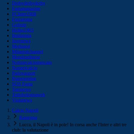
Derbyderbyderby
Fantamagazine
FCInter1908
Forzaroma
Golssip
Hellas1903
Ilmilanista
Juvenews
Mediagol
Milanistichannel
Mondoudinese
Notiziecalciomercato
Numericalcio
Padovasport
Pianetamilan
SOS Fanta
Toronews
Tuttobolognaweb
Violanews
Calcio Napoli
Rassegna
Lucca, il Napoli è in pole! In corsa anche l'Inter e altri tre
club: la valutazione