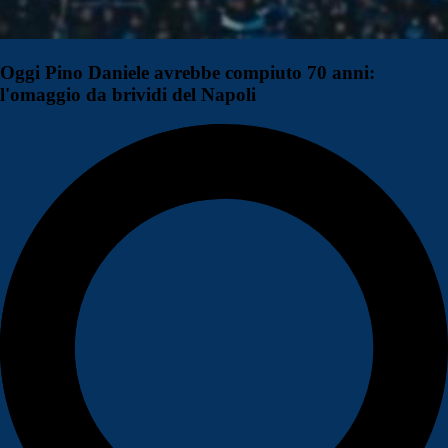
Oggi Pino Daniele avrebbe compiuto 70 anni:
l'omaggio da brividi del Napoli