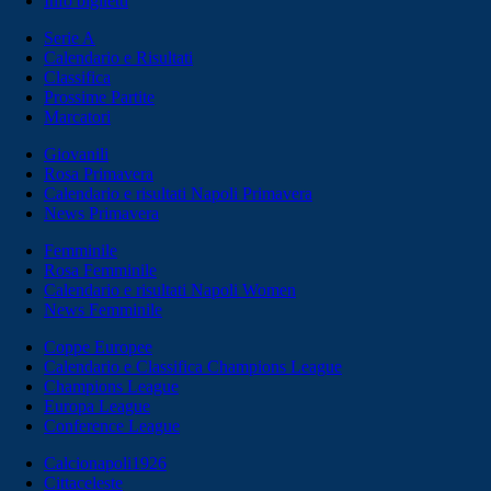
Info biglietti
Serie A
Calendario e Risultati
Classifica
Prossime Partite
Marcatori
Giovanili
Rosa Primavera
Calendario e risultati Napoli Primavera
News Primavera
Femminile
Rosa Femminile
Calendario e risultati Napoli Women
News Femminile
Coppe Europee
Calendario e Classifica Champions League
Champions League
Europa League
Conference League
Calcionapoli1926
Cittaceleste