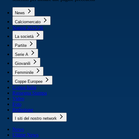
News
Calciomercato
Napoli 2025/26
La società
Partite
Serie A
Giovanili
Femminile
Coppe Europee
Coppa Italia
Rassegna Stampa
Video
Foto
Redazione
I siti del nostro network
News
Ultime News