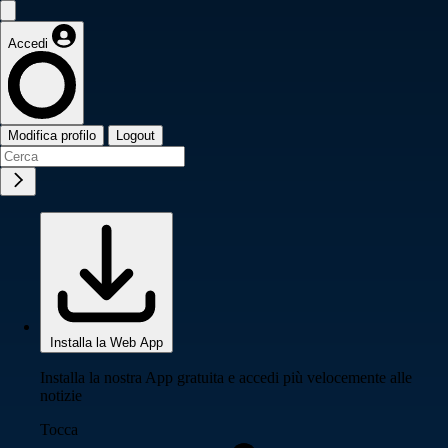
Accedi
Modifica profilo
Logout
Installa la Web App
Installa la nostra App gratuita e accedi più velocemente alle
notizie
Tocca