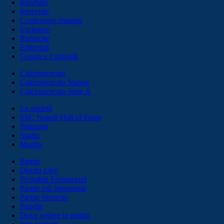
Infortuni
Interviste
Conferenze Stampa
Esclusive
Rubriche
Editoriali
Gossip e Curiosità
Calciomercato
Calciomercato Napoli
Calciomercato Serie A
La società
SSC Napoli Hall of Fame
Palmares
Stadio
Maglia
Partite
Diretta Live
Probabili Formazioni
Partite più importanti
Partite Storiche
Pagelle
Dove vedere la partita