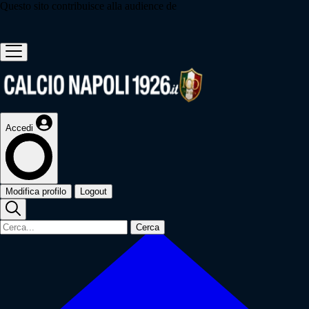
Questo sito contribuisce alla audience de
Accedi
Modifica profilo
Logout
Cerca