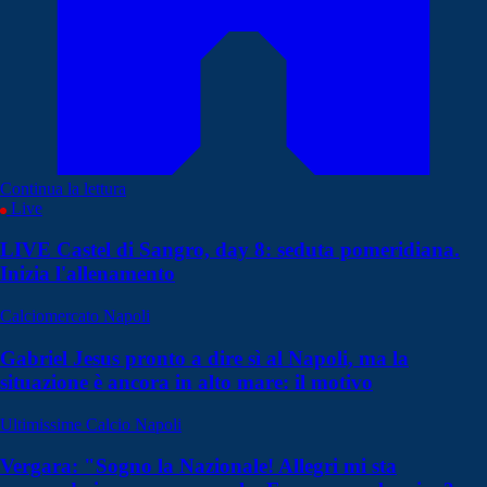
Continua la lettura
Live
LIVE Castel di Sangro, day 8: seduta pomeridiana.
Inizia l'allenamento
Calciomercato Napoli
Gabriel Jesus pronto a dire sì al Napoli, ma la
situazione è ancora in alto mare: il motivo
Ultimissime Calcio Napoli
Vergara: "Sogno la Nazionale! Allegri mi sta