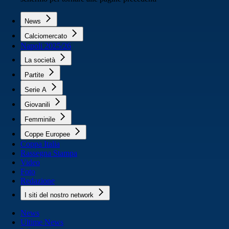
News
Calciomercato
Napoli 2025/26
La società
Partite
Serie A
Giovanili
Femminile
Coppe Europee
Coppa Italia
Rassegna Stampa
Video
Foto
Redazione
I siti del nostro network
News
Ultime News