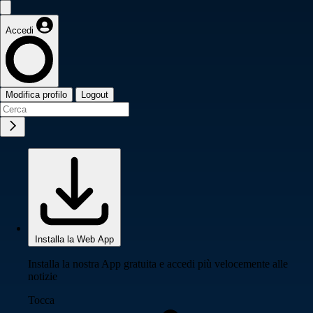
Accedi
Modifica profilo
Logout
Installa la Web App
Installa la nostra App gratuita e accedi più velocemente alle
notizie
Tocca