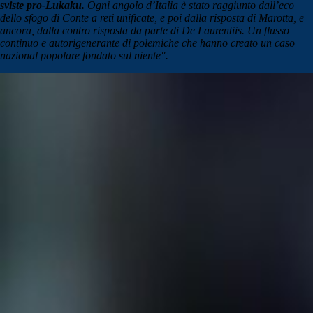
sviste pro-Lukaku.
Ogni angolo d’Italia è stato raggiunto dall’eco
dello sfogo di Conte a reti unificate, e poi dalla risposta di Marotta, e
ancora, dalla contro risposta da parte di De Laurentiis. Un flusso
continuo e autorigenerante di polemiche che hanno creato un caso
nazional popolare fondato sul niente".