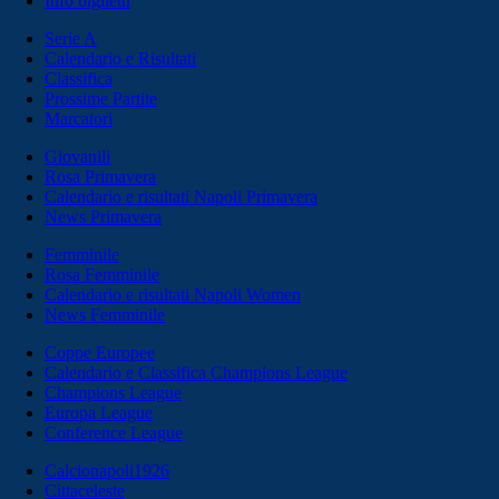
Info biglietti
Serie A
Calendario e Risultati
Classifica
Prossime Partite
Marcatori
Giovanili
Rosa Primavera
Calendario e risultati Napoli Primavera
News Primavera
Femminile
Rosa Femminile
Calendario e risultati Napoli Women
News Femminile
Coppe Europee
Calendario e Classifica Champions League
Champions League
Europa League
Conference League
Calcionapoli1926
Cittaceleste