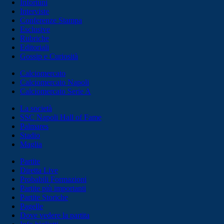
Infortuni
Interviste
Conferenze Stampa
Esclusive
Rubriche
Editoriali
Gossip e Curiosità
Calciomercato
Calciomercato Napoli
Calciomercato Serie A
La società
SSC Napoli Hall of Fame
Palmares
Stadio
Maglia
Partite
Diretta Live
Probabili Formazioni
Partite più importanti
Partite Storiche
Pagelle
Dove vedere la partita