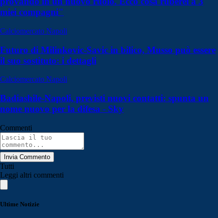
provando in un nuovo ruolo. Ecco cosa ruberei a 3
miei compagni"
Calciomercato Napoli
Futuro di Milinkovic-Savic in bilico, Musso può essere
il suo sostituto: i dettagli
Calciomercato Napoli
Badiashile-Napoli, previsti nuovi contatti: spunta un
nome nuovo per la difesa - Sky
Commenti
Invia Commento
Tutti
Leggi altri commenti
Ultime Notizie