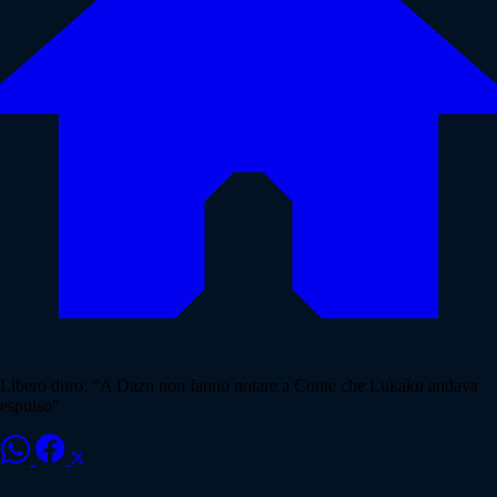
Libero duro: "A Dazn non fanno notare a Conte che Lukaku andava
espulso"