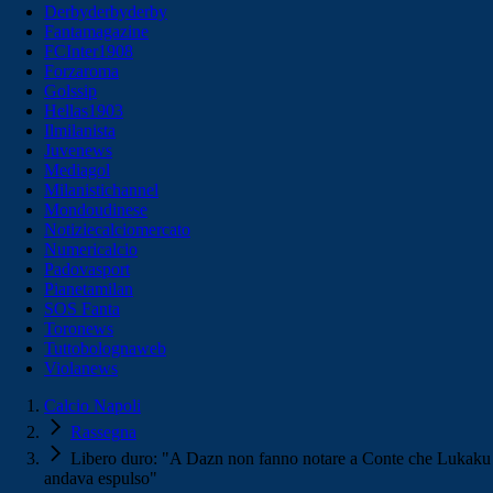
Derbyderbyderby
Fantamagazine
FCInter1908
Forzaroma
Golssip
Hellas1903
Ilmilanista
Juvenews
Mediagol
Milanistichannel
Mondoudinese
Notiziecalciomercato
Numericalcio
Padovasport
Pianetamilan
SOS Fanta
Toronews
Tuttobolognaweb
Violanews
Calcio Napoli
Rassegna
Libero duro: "A Dazn non fanno notare a Conte che Lukaku
andava espulso"