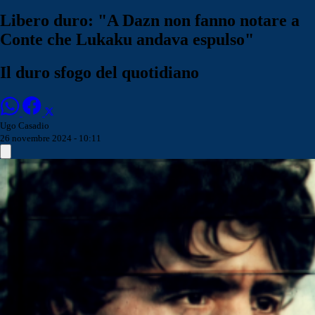
Libero duro: "A Dazn non fanno notare a
Conte che Lukaku andava espulso"
Il duro sfogo del quotidiano
Ugo Casadio
26 novembre 2024 - 10:11