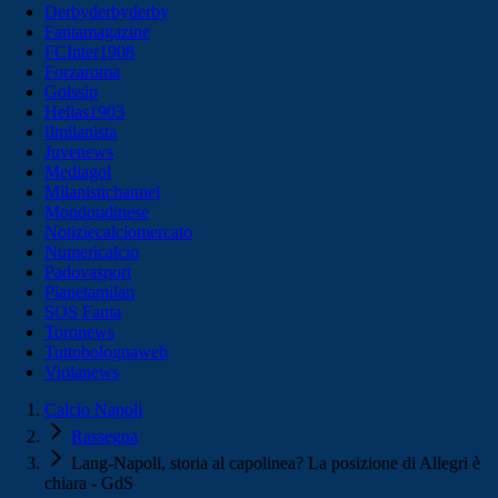
Derbyderbyderby
Fantamagazine
FCInter1908
Forzaroma
Golssip
Hellas1903
Ilmilanista
Juvenews
Mediagol
Milanistichannel
Mondoudinese
Notiziecalciomercato
Numericalcio
Padovasport
Pianetamilan
SOS Fanta
Toronews
Tuttobolognaweb
Violanews
Calcio Napoli
Rassegna
Lang-Napoli, storia al capolinea? La posizione di Allegri è
chiara - GdS