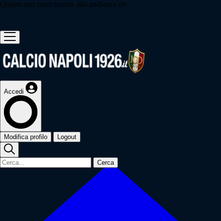
Questo sito contribuisce alla audience de
Accedi
Modifica profilo
Logout
Cerca