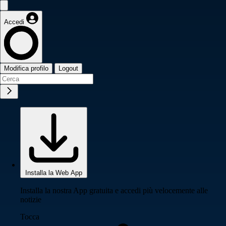
Accedi
Modifica profilo
Logout
Installa la Web App
Installa la nostra App gratuita e accedi più velocemente alle
notizie
Tocca