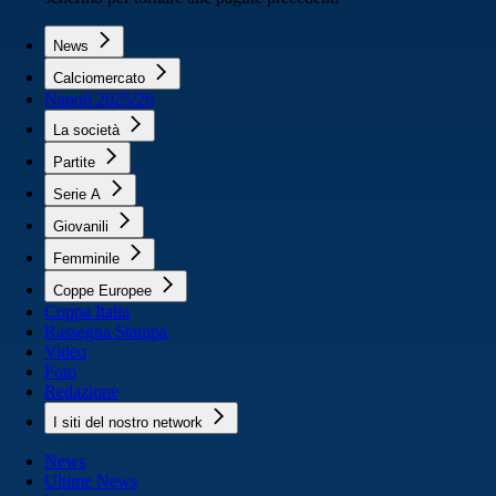
News
Calciomercato
Napoli 2025/26
La società
Partite
Serie A
Giovanili
Femminile
Coppe Europee
Coppa Italia
Rassegna Stampa
Video
Foto
Redazione
I siti del nostro network
News
Ultime News