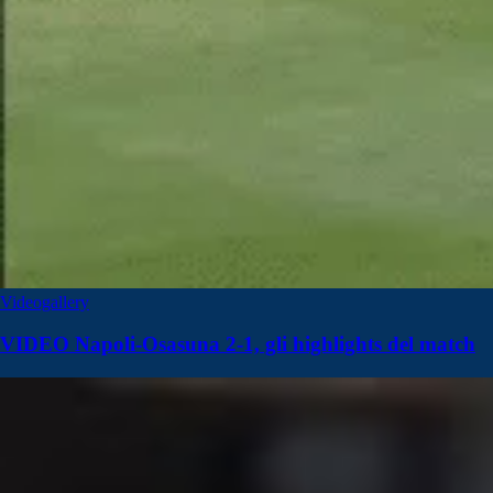
Videogallery
VIDEO Napoli-Osasuna 2-1, gli highlights del match