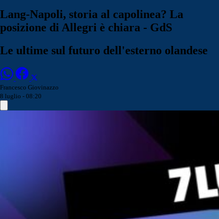
Lang-Napoli, storia al capolinea? La
posizione di Allegri è chiara - GdS
Le ultime sul futuro dell'esterno olandese
Francesco Giovinazzo
8 luglio - 08:20