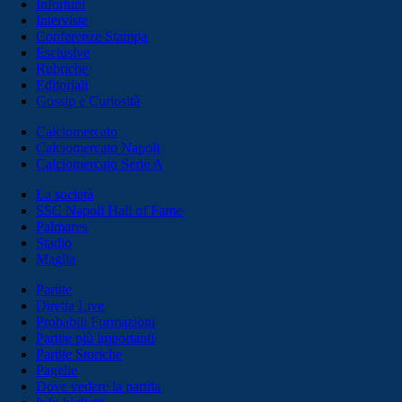
Infortuni
Interviste
Conferenze Stampa
Esclusive
Rubriche
Editoriali
Gossip e Curiosità
Calciomercato
Calciomercato Napoli
Calciomercato Serie A
La società
SSC Napoli Hall of Fame
Palmares
Stadio
Maglia
Partite
Diretta Live
Probabili Formazioni
Partite più importanti
Partite Storiche
Pagelle
Dove vedere la partita