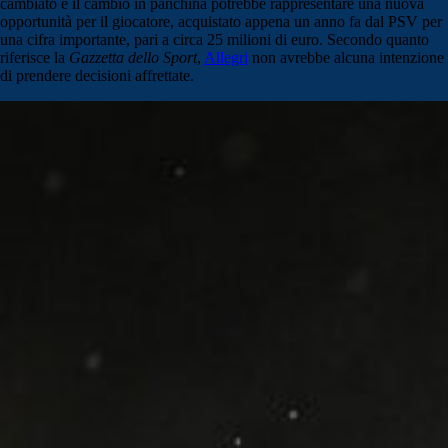
cambiato e il cambio in panchina potrebbe rappresentare una nuova
opportunità per il giocatore, acquistato appena un anno fa dal PSV per
una cifra importante, pari a circa 25 milioni di euro. Secondo quanto
riferisce la
Gazzetta dello Sport
,
Allegri
non avrebbe alcuna intenzione
di prendere decisioni affrettate.