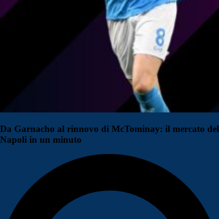
Da Garnacho al rinnovo di McTominay: il mercato del
Napoli in un minuto