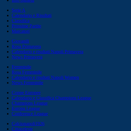
Info biglietti
Serie A
Calendario e Risultati
Classifica
Prossime Partite
Marcatori
Giovanili
Rosa Primavera
Calendario e risultati Napoli Primavera
News Primavera
Femminile
Rosa Femminile
Calendario e risultati Napoli Women
News Femminile
Coppe Europee
Calendario e Classifica Champions League
Champions League
Europa League
Conference League
Calcionapoli1926
Cittaceleste