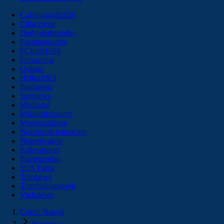
Calcionapoli1926
Cittaceleste
Derbyderbyderby
Fantamagazine
FCInter1908
Forzaroma
Golssip
Hellas1903
Ilmilanista
Juvenews
Mediagol
Milanistichannel
Mondoudinese
Notiziecalciomercato
Numericalcio
Padovasport
Pianetamilan
SOS Fanta
Toronews
Tuttobolognaweb
Violanews
Calcio Napoli
Rassegna