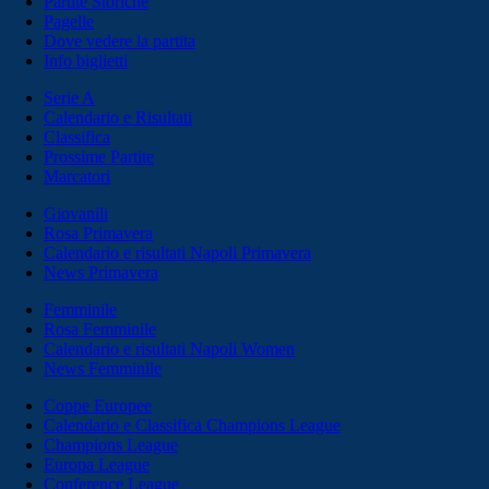
Partite Storiche
Pagelle
Dove vedere la partita
Info biglietti
Serie A
Calendario e Risultati
Classifica
Prossime Partite
Marcatori
Giovanili
Rosa Primavera
Calendario e risultati Napoli Primavera
News Primavera
Femminile
Rosa Femminile
Calendario e risultati Napoli Women
News Femminile
Coppe Europee
Calendario e Classifica Champions League
Champions League
Europa League
Conference League