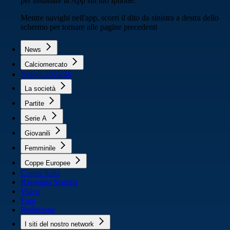
per installare la App sul tuo Iphone.
Mentre navighi nell'app, scorri il dito da sinistra a destra dello
schermo per tornare alle pagine precedenti
News
Calciomercato
Napoli 2025/26
La società
Partite
Serie A
Giovanili
Femminile
Coppe Europee
Coppa Italia
Rassegna Stampa
Video
Foto
Redazione
I siti del nostro network