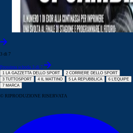
3 di 7
Prossima scheda 3 di 7
1
LA GAZZETTA DELLO SPORT
2
CORRIERE DELLO SPORT
3
TUTTOSPORT
4
IL MATTINO
5
LA REPUBBLICA
6
L'EQUIPE
7
MARCA
© RIPRODUZIONE RISERVATA