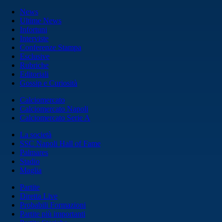
News
Ultime News
Infortuni
Interviste
Conferenze Stampa
Esclusive
Rubriche
Editoriali
Gossip e Curiosità
Calciomercato
Calciomercato Napoli
Calciomercato Serie A
La società
SSC Napoli Hall of Fame
Palmares
Stadio
Maglia
Partite
Diretta Live
Probabili Formazioni
Partite più importanti