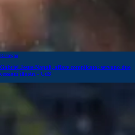
Rassegna
Gabriel Jesus-Napoli, affare complicato: servono due
cessioni illustri - CdS