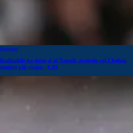
Rassegna
Badiashile ha detto sì al Napoli: accordo col Chelsea
sempre più vicino - CdS