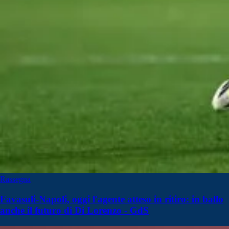
Rassegna
Favasuli-Napoli, oggi l'agente atteso in ritiro: in ballo
anche il futuro di Di Lorenzo - GdS