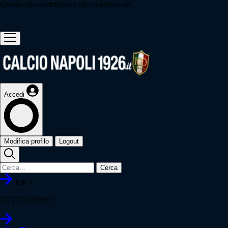
Questo sito contribuisce alla audience de
Accedi
Modifica profilo
Logout
Cerca
3
di
7
TUTTOSPORT