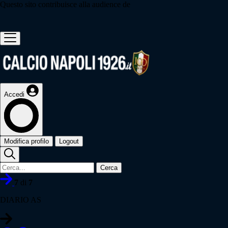
Questo sito contribuisce alla audience de
Accedi
Modifica profilo
Logout
Cerca
7
di
7
DIARIO AS