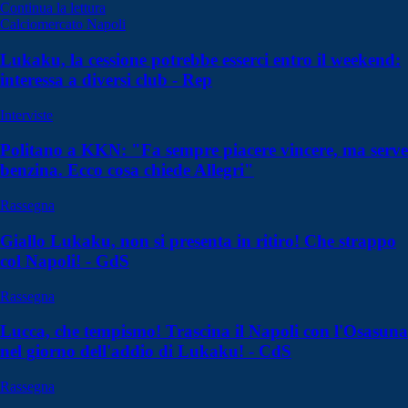
Continua la lettura
Calciomercato Napoli
Lukaku, la cessione potrebbe esserci entro il weekend:
interessa a diversi club - Rep
Interviste
Politano a KKN: "Fa sempre piacere vincere, ma serve
benzina. Ecco cosa chiede Allegri"
Rassegna
Giallo Lukaku, non si presenta in ritiro! Che strappo
col Napoli! - GdS
Rassegna
Lucca, che tempismo! Trascina il Napoli con l'Osasuna
nel giorno dell'addio di Lukaku! - CdS
Rassegna