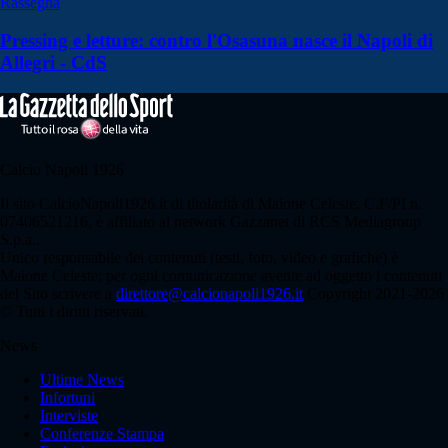
Rassegna
Pressing e letture: contro l'Osasuna nasce il Napoli di
Allegri - CdS
Calcio Napoli 1926
Il sito CalcioNapoli1926.it di titolarità di Maione Celeste, C.F/PI n.
07406521216, è affiliato al network Gazzanet di RCS Mediagroup
S.p.a..
Unico responsabile dei contenuti (testi, foto, video e grafiche) è
Maione Celeste; per ogni comunicazione avente ad oggetto i contenuti
del Sito scrivere a
direttore@calcionapoli1926.it
Copyright 2021-2026
© Tutti i diritti riservati.
News
Ultime News
Infortuni
Interviste
Conferenze Stampa