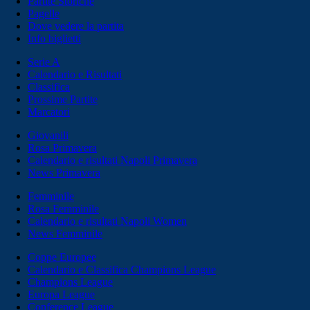
Partite Storiche
Pagelle
Dove vedere la partita
Info biglietti
Serie A
Calendario e Risultati
Classifica
Prossime Partite
Marcatori
Giovanili
Rosa Primavera
Calendario e risultati Napoli Primavera
News Primavera
Femminile
Rosa Femminile
Calendario e risultati Napoli Women
News Femminile
Coppe Europee
Calendario e Classifica Champions League
Champions League
Europa League
Conference League