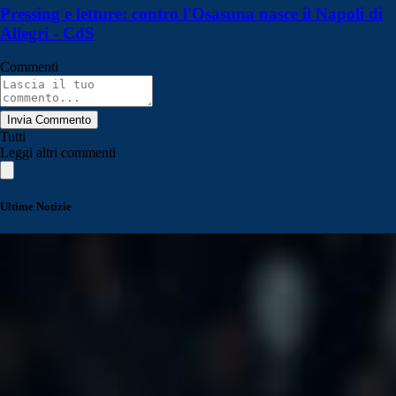
Pressing e letture: contro l'Osasuna nasce il Napoli di
Allegri - CdS
Commenti
Invia Commento
Tutti
Leggi altri commenti
Ultime Notizie