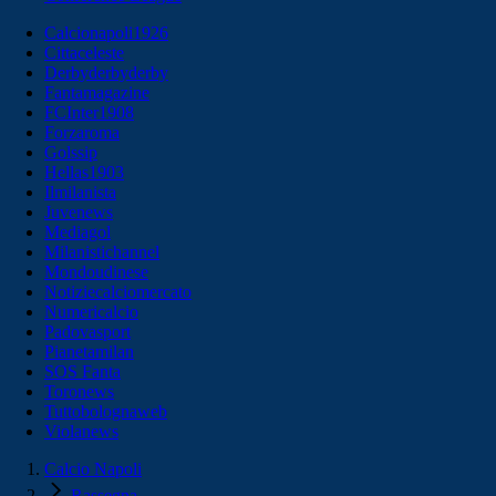
Calcionapoli1926
Cittaceleste
Derbyderbyderby
Fantamagazine
FCInter1908
Forzaroma
Golssip
Hellas1903
Ilmilanista
Juvenews
Mediagol
Milanistichannel
Mondoudinese
Notiziecalciomercato
Numericalcio
Padovasport
Pianetamilan
SOS Fanta
Toronews
Tuttobolognaweb
Violanews
Calcio Napoli
Rassegna