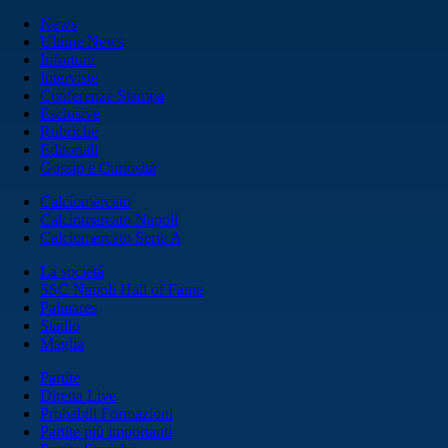
News
Ultime News
Infortuni
Interviste
Conferenze Stampa
Esclusive
Rubriche
Editoriali
Gossip e Curiosità
Calciomercato
Calciomercato Napoli
Calciomercato Serie A
La società
SSC Napoli Hall of Fame
Palmares
Stadio
Maglia
Partite
Diretta Live
Probabili Formazioni
Partite più importanti