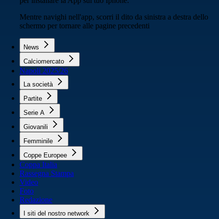
per installare la App sul tuo Iphone.
Mentre navighi nell'app, scorri il dito da sinistra a destra dello
schermo per tornare alle pagine precedenti
News
Calciomercato
Napoli 2025/26
La società
Partite
Serie A
Giovanili
Femminile
Coppe Europee
Coppa Italia
Rassegna Stampa
Video
Foto
Redazione
I siti del nostro network