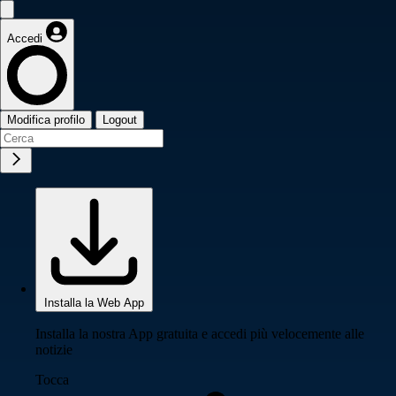
Accedi
Modifica profilo
Logout
Installa la Web App
Installa la nostra App gratuita e accedi più velocemente alle
notizie
Tocca