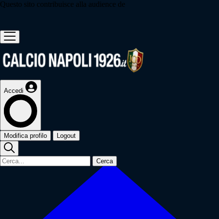
Questo sito contribuisce alla audience de
Accedi
Modifica profilo
Logout
Cerca