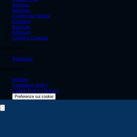
Infortuni
Interviste
Conferenze Stampa
Esclusive
Rubriche
Editoriali
Gossip e Curiosità
Informazioni
Redazione
Trasparenza
Sitemap
Community Policy
Cookie Policy e Privacy
Preferenze sui cookie