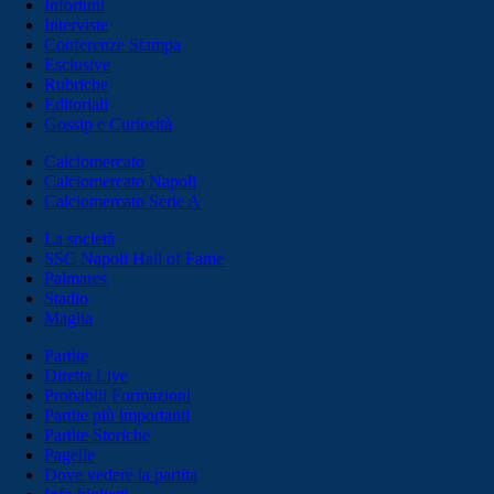
Infortuni
Interviste
Conferenze Stampa
Esclusive
Rubriche
Editoriali
Gossip e Curiosità
Calciomercato
Calciomercato Napoli
Calciomercato Serie A
La società
SSC Napoli Hall of Fame
Palmares
Stadio
Maglia
Partite
Diretta Live
Probabili Formazioni
Partite più importanti
Partite Storiche
Pagelle
Dove vedere la partita