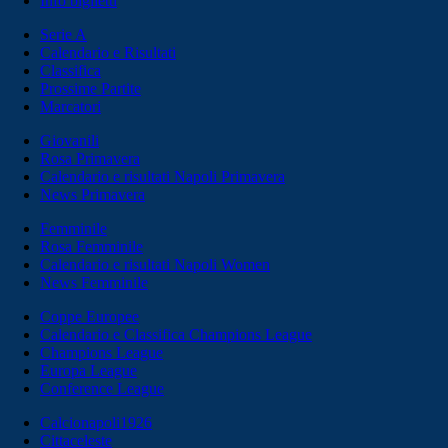
Info biglietti
Serie A
Calendario e Risultati
Classifica
Prossime Partite
Marcatori
Giovanili
Rosa Primavera
Calendario e risultati Napoli Primavera
News Primavera
Femminile
Rosa Femminile
Calendario e risultati Napoli Women
News Femminile
Coppe Europee
Calendario e Classifica Champions League
Champions League
Europa League
Conference League
Calcionapoli1926
Cittaceleste