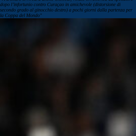
dopo l’infortunio contro Curaçao in amichevole (distorsione di
secondo grado al ginocchio destro) a pochi giorni dalla partenza per
la Coppa del Mondo"