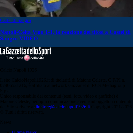
Castel di Sangro
Napoli-Celta Vigo 1-1, la reazione dei tifosi a Castel di
Sangro VIDEO
Calcio Napoli 1926
Il sito CalcioNapoli1926.it di titolarità di Maione Celeste, C.F/PI n.
07406521216, è affiliato al network Gazzanet di RCS Mediagroup
S.p.a..
Unico responsabile dei contenuti (testi, foto, video e grafiche) è
Maione Celeste; per ogni comunicazione avente ad oggetto i contenuti
del Sito scrivere a
direttore@calcionapoli1926.it
Copyright 2021-2026
© Tutti i diritti riservati.
News
Ultime News