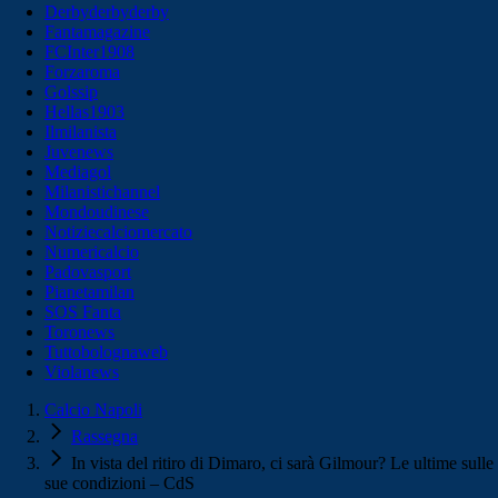
Derbyderbyderby
Fantamagazine
FCInter1908
Forzaroma
Golssip
Hellas1903
Ilmilanista
Juvenews
Mediagol
Milanistichannel
Mondoudinese
Notiziecalciomercato
Numericalcio
Padovasport
Pianetamilan
SOS Fanta
Toronews
Tuttobolognaweb
Violanews
Calcio Napoli
Rassegna
In vista del ritiro di Dimaro, ci sarà Gilmour? Le ultime sulle
sue condizioni – CdS