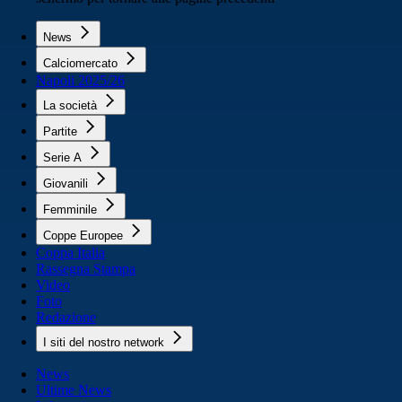
News
Calciomercato
Napoli 2025/26
La società
Partite
Serie A
Giovanili
Femminile
Coppe Europee
Coppa Italia
Rassegna Stampa
Video
Foto
Redazione
I siti del nostro network
News
Ultime News