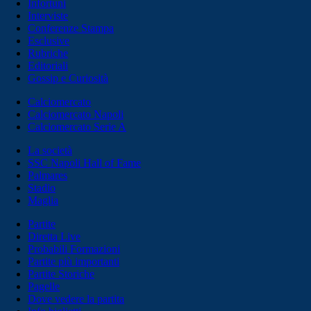
Infortuni
Interviste
Conferenze Stampa
Esclusive
Rubriche
Editoriali
Gossip e Curiosità
Calciomercato
Calciomercato Napoli
Calciomercato Serie A
La società
SSC Napoli Hall of Fame
Palmares
Stadio
Maglia
Partite
Diretta Live
Probabili Formazioni
Partite più importanti
Partite Storiche
Pagelle
Dove vedere la partita