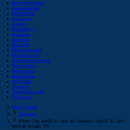
Derbyderbyderby
Fantamagazine
FCInter1908
Forzaroma
Golssip
Hellas1903
Ilmilanista
Juvenews
Mediagol
Milanistichannel
Mondoudinese
Notiziecalciomercato
Numericalcio
Padovasport
Pianetamilan
SOS Fanta
Toronews
Tuttobolognaweb
Violanews
Calcio Napoli
Rassegna
Affare Gila, duello in corso tra Atalanta e Napoli: la Lazio
spera in un'asta - TS