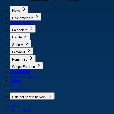
News
Calciomercato
Napoli 2025/26
La società
Partite
Serie A
Giovanili
Femminile
Coppe Europee
Coppa Italia
Rassegna Stampa
Video
Foto
Redazione
I siti del nostro network
News
Ultime News