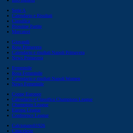
Info biglietti
Serie A
Calendario e Risultati
Classifica
Prossime Partite
Marcatori
Giovanili
Rosa Primavera
Calendario e risultati Napoli Primavera
News Primavera
Femminile
Rosa Femminile
Calendario e risultati Napoli Women
News Femminile
Coppe Europee
Calendario e Classifica Champions League
Champions League
Europa League
Conference League
Calcionapoli1926
Cittaceleste