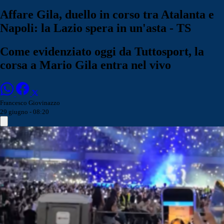
Affare Gila, duello in corso tra Atalanta e
Napoli: la Lazio spera in un'asta - TS
Come evidenziato oggi da Tuttosport, la
corsa a Mario Gila entra nel vivo
Francesco Giovinazzo
29 giugno - 08:20