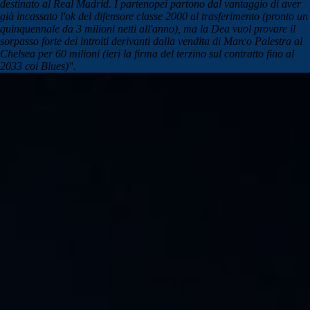
destinato al Real Madrid. I partenopei partono dal vantaggio di aver
già incassato l'ok del difensore classe 2000 al trasferimento (pronto un
quinquennale da 3 milioni netti all'anno), ma la Dea vuol provare il
sorpasso forte dei introiti derivanti dalla vendita di Marco Palestra al
Chelsea per 60 milioni (ieri la firma del terzino sul contratto fino al
2033 coi Blues)".