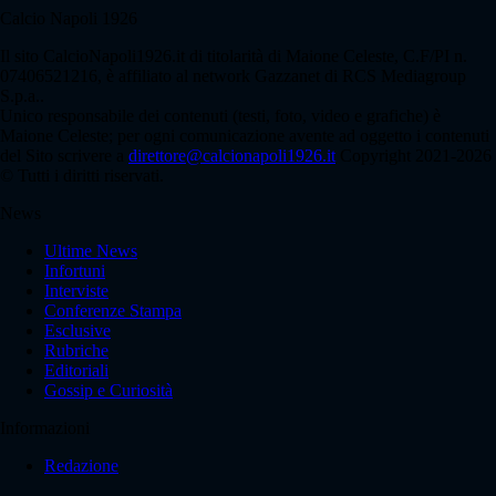
Calcio Napoli 1926
Il sito CalcioNapoli1926.it di titolarità di Maione Celeste, C.F/PI n.
07406521216, è affiliato al network Gazzanet di RCS Mediagroup
S.p.a..
Unico responsabile dei contenuti (testi, foto, video e grafiche) è
Maione Celeste; per ogni comunicazione avente ad oggetto i contenuti
del Sito scrivere a
direttore@calcionapoli1926.it
Copyright 2021-2026
© Tutti i diritti riservati.
News
Ultime News
Infortuni
Interviste
Conferenze Stampa
Esclusive
Rubriche
Editoriali
Gossip e Curiosità
Informazioni
Redazione