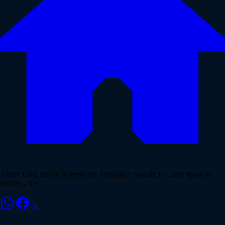
Affare Gila, duello in corso tra Atalanta e Napoli: la Lazio spera in
un'asta - TS