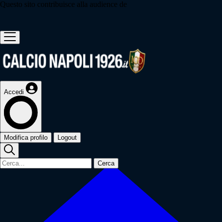
Questo sito contribuisce alla audience de
Accedi
Modifica profilo
Logout
Cerca