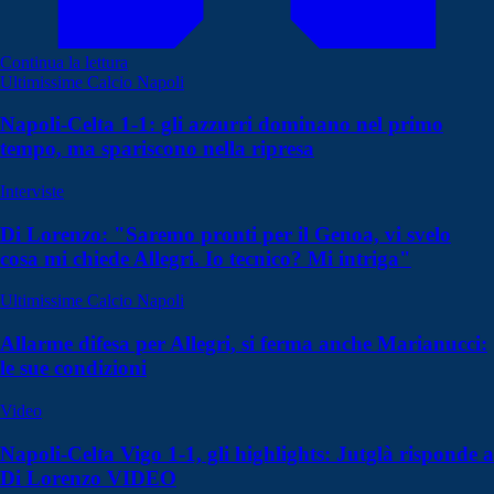
Continua la lettura
Ultimissime Calcio Napoli
Napoli-Celta 1-1: gli azzurri dominano nel primo
tempo, ma spariscono nella ripresa
Interviste
Di Lorenzo: "Saremo pronti per il Genoa, vi svelo
cosa mi chiede Allegri. Io tecnico? Mi intriga"
Ultimissime Calcio Napoli
Allarme difesa per Allegri, si ferma anche Marianucci:
le sue condizioni
Video
Napoli-Celta Vigo 1-1, gli highlights: Jutglà risponde a
Di Lorenzo VIDEO