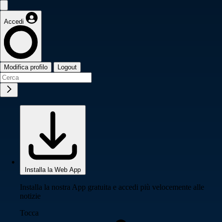
Accedi
Modifica profilo
Logout
Installa la Web App
Installa la nostra App gratuita e accedi più velocemente alle
notizie
Tocca