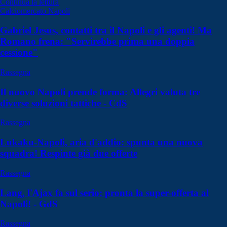
Continua la lettura
Calciomercato Napoli
Gabriel Jesus, contatti tra il Napoli e gli agenti! Ma
Romano frena: "Servirebbe prima una doppia
cessione"
Rassegna
Il nuovo Napoli prende forma: Allegri valuta tre
diverse soluzioni tattiche - CdS
Rassegna
Lukaku-Napoli, aria d'addio: spunta una nuova
squadra! Respinte già due offerte
Rassegna
Lang, l'Ajax fa sul serio: pronta la super-offerta al
Napoli! - GdS
Rassegna