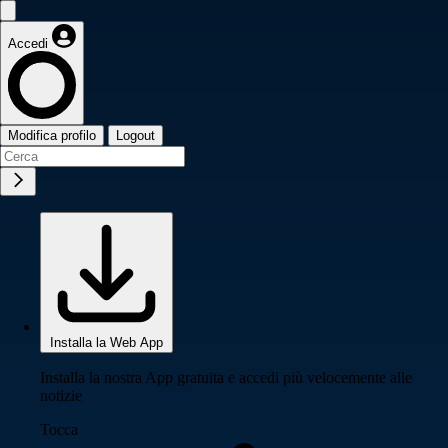
Accedi
Modifica profilo
Logout
Installa la Web App
Installa la nostra App gratuita e accedi più velocemente alle
notizie
Tocca