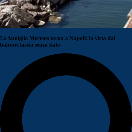
La famiglia Mertens torna a Napoli: la vista dal
balcone lascia senza fiato