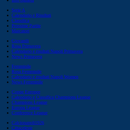
Info biglietti
Serie A
Calendario e Risultati
Classifica
Prossime Partite
Marcatori
Giovanili
Rosa Primavera
Calendario e risultati Napoli Primavera
News Primavera
Femminile
Rosa Femminile
Calendario e risultati Napoli Women
News Femminile
Coppe Europee
Calendario e Classifica Champions League
Champions League
Europa League
Conference League
Calcionapoli1926
Cittaceleste