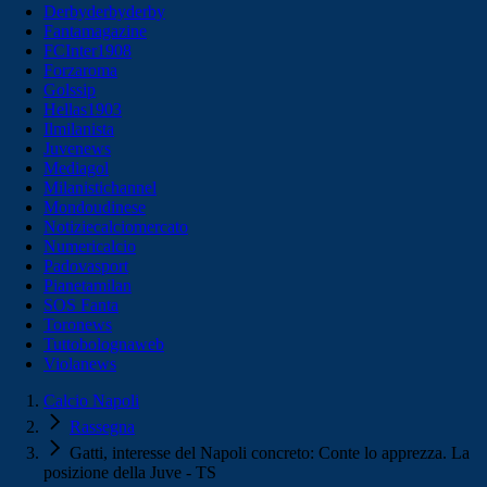
Derbyderbyderby
Fantamagazine
FCInter1908
Forzaroma
Golssip
Hellas1903
Ilmilanista
Juvenews
Mediagol
Milanistichannel
Mondoudinese
Notiziecalciomercato
Numericalcio
Padovasport
Pianetamilan
SOS Fanta
Toronews
Tuttobolognaweb
Violanews
Calcio Napoli
Rassegna
Gatti, interesse del Napoli concreto: Conte lo apprezza. La
posizione della Juve - TS