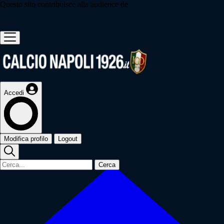
Questo sito contribuisce alla audience de
Accedi
Modifica profilo
Logout
Cerca