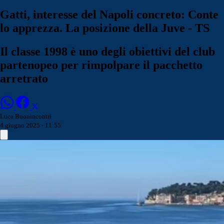
Gatti, interesse del Napoli concreto: Conte
lo apprezza. La posizione della Juve - TS
Il classe 1998 è uno degli obiettivi del club
partenopeo per rimpolpare il pacchetto
arretrato
Luca Buonincontri
4 giugno 2025 - 11:55