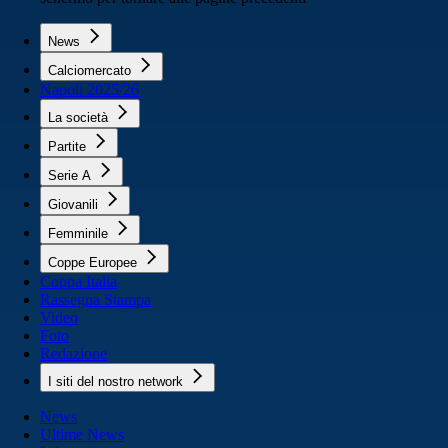
News
Calciomercato
Napoli 2025/26
La società
Partite
Serie A
Giovanili
Femminile
Coppe Europee
Coppa Italia
Rassegna Stampa
Video
Foto
Redazione
I siti del nostro network
News
Ultime News