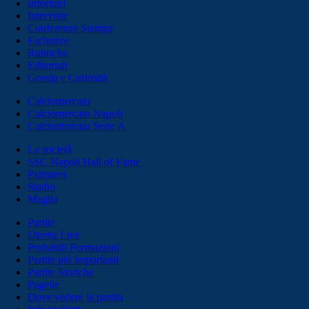
Infortuni
Interviste
Conferenze Stampa
Esclusive
Rubriche
Editoriali
Gossip e Curiosità
Calciomercato
Calciomercato Napoli
Calciomercato Serie A
La società
SSC Napoli Hall of Fame
Palmares
Stadio
Maglia
Partite
Diretta Live
Probabili Formazioni
Partite più importanti
Partite Storiche
Pagelle
Dove vedere la partita