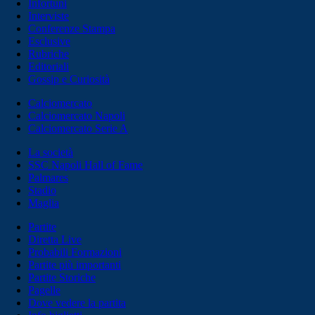
Infortuni
Interviste
Conferenze Stampa
Esclusive
Rubriche
Editoriali
Gossip e Curiosità
Calciomercato
Calciomercato Napoli
Calciomercato Serie A
La società
SSC Napoli Hall of Fame
Palmares
Stadio
Maglia
Partite
Diretta Live
Probabili Formazioni
Partite più importanti
Partite Storiche
Pagelle
Dove vedere la partita