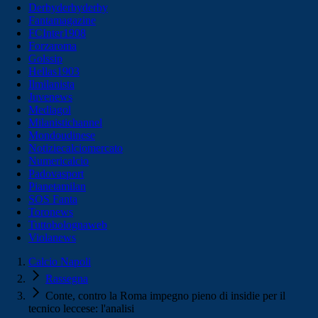
Derbyderbyderby
Fantamagazine
FCInter1908
Forzaroma
Golssip
Hellas1903
Ilmilanista
Juvenews
Mediagol
Milanistichannel
Mondoudinese
Notiziecalciomercato
Numericalcio
Padovasport
Pianetamilan
SOS Fanta
Toronews
Tuttobolognaweb
Violanews
Calcio Napoli
Rassegna
Conte, contro la Roma impegno pieno di insidie per il
tecnico leccese: l'analisi