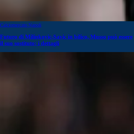
Calciomercato Napoli
Futuro di Milinkovic-Savic in bilico, Musso può essere
il suo sostituto: i dettagli