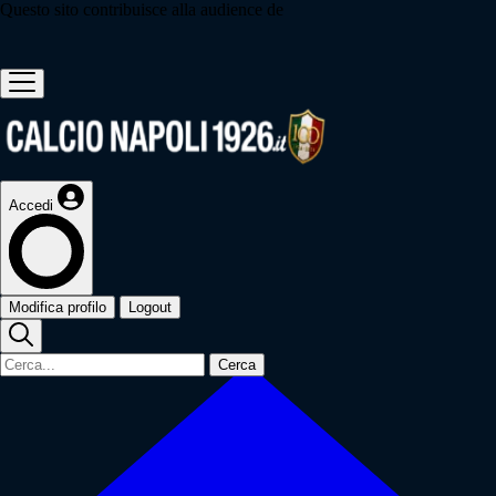
Questo sito contribuisce alla audience de
Accedi
Modifica profilo
Logout
Cerca