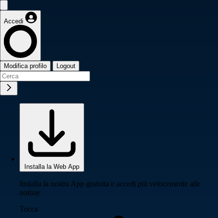
Accedi
Modifica profilo
Logout
Installa la Web App
Installa la nostra App gratuita e accedi più velocemente alle
notizie
Tocca