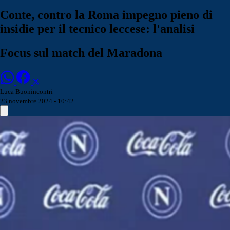
Conte, contro la Roma impegno pieno di
insidie per il tecnico leccese: l'analisi
Focus sul match del Maradona
Luca Buonincontri
23 novembre 2024 - 10:42