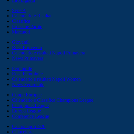
Info biglietti
Serie A
Calendario e Risultati
Classifica
Prossime Partite
Marcatori
Giovanili
Rosa Primavera
Calendario e risultati Napoli Primavera
News Primavera
Femminile
Rosa Femminile
Calendario e risultati Napoli Women
News Femminile
Coppe Europee
Calendario e Classifica Champions League
Champions League
Europa League
Conference League
Calcionapoli1926
Cittaceleste