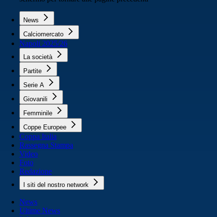
News
Calciomercato
Napoli 2025/26
La società
Partite
Serie A
Giovanili
Femminile
Coppe Europee
Coppa Italia
Rassegna Stampa
Video
Foto
Redazione
I siti del nostro network
News
Ultime News