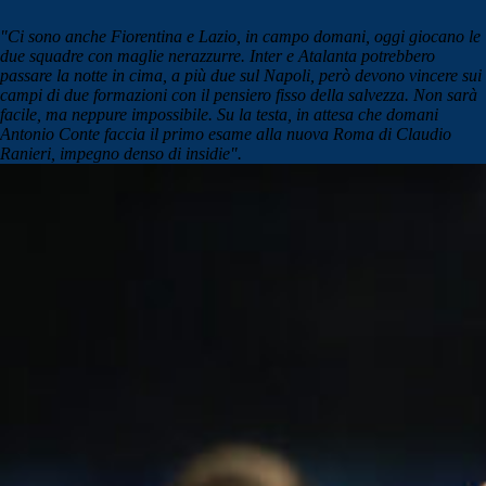
"
Ci sono anche Fiorentina e Lazio, in campo domani, oggi giocano le
due squadre con maglie nerazzurre. Inter e Atalanta potrebbero
passare la notte in cima, a più due sul Napoli, però devono vincere sui
campi di due formazioni con il pensiero fisso della salvezza. Non sarà
facile, ma neppure impossibile. Su la testa, in attesa che domani
Antonio Conte faccia il primo esame alla nuova Roma di Claudio
Ranieri, impegno denso di insidie".