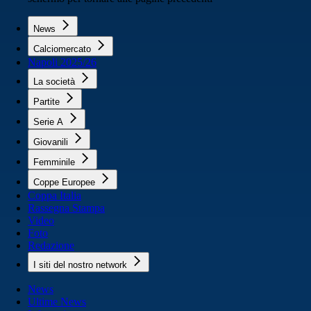
News
Calciomercato
Napoli 2025/26
La società
Partite
Serie A
Giovanili
Femminile
Coppe Europee
Coppa Italia
Rassegna Stampa
Video
Foto
Redazione
I siti del nostro network
News
Ultime News