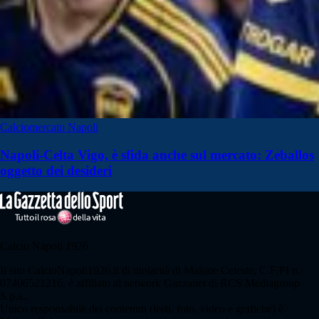
Calciomercato Napoli
Napoli-Celta Vigo, è sfida anche sul mercato: Zeballos
oggetto dei desideri
Calcio Napoli 1926
Il sito CalcioNapoli1926.it di titolarità di Maione Celeste, C.F/PI n.
07406521216, è affiliato al network Gazzanet di RCS Mediagroup
S.p.a..
Unico responsabile dei contenuti (testi, foto, video e grafiche) è