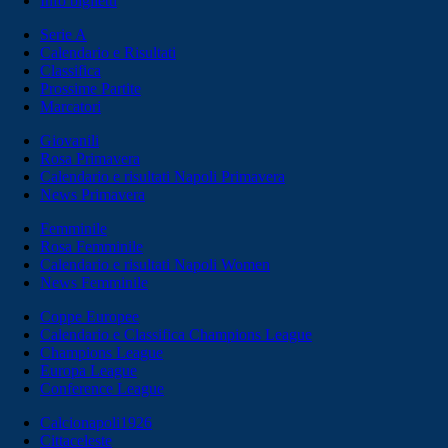
Info biglietti
Serie A
Calendario e Risultati
Classifica
Prossime Partite
Marcatori
Giovanili
Rosa Primavera
Calendario e risultati Napoli Primavera
News Primavera
Femminile
Rosa Femminile
Calendario e risultati Napoli Women
News Femminile
Coppe Europee
Calendario e Classifica Champions League
Champions League
Europa League
Conference League
Calcionapoli1926
Cittaceleste