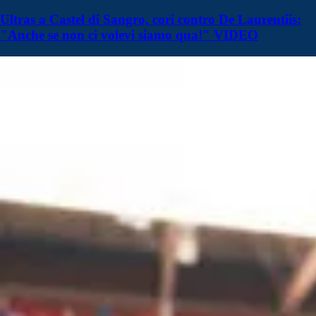
Ultras a Castel di Sangro, cori contro De Laurentiis:
"Anche se non ci volevi siamo qua!" VIDEO