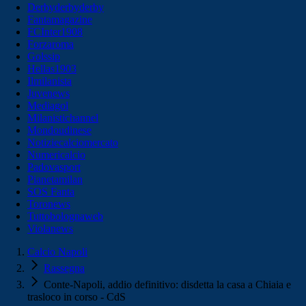
Derbyderbyderby
Fantamagazine
FCInter1908
Forzaroma
Golssip
Hellas1903
Ilmilanista
Juvenews
Mediagol
Milanistichannel
Mondoudinese
Notiziecalciomercato
Numericalcio
Padovasport
Pianetamilan
SOS Fanta
Toronews
Tuttobolognaweb
Violanews
Calcio Napoli
Rassegna
Conte-Napoli, addio definitivo: disdetta la casa a Chiaia e
trasloco in corso - CdS