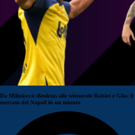
Da Milinkovic-Besiktas alle telenovele Rabiot e Gila: il
mercato del Napoli in un minuto