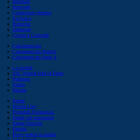
Infortuni
Interviste
Conferenze Stampa
Esclusive
Rubriche
Editoriali
Gossip e Curiosità
Calciomercato
Calciomercato Napoli
Calciomercato Serie A
La società
SSC Napoli Hall of Fame
Palmares
Stadio
Maglia
Partite
Diretta Live
Probabili Formazioni
Partite più importanti
Partite Storiche
Pagelle
Dove vedere la partita