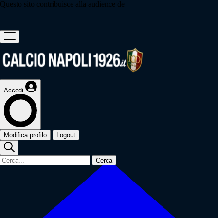
Questo sito contribuisce alla audience de
Accedi
Modifica profilo
Logout
Cerca