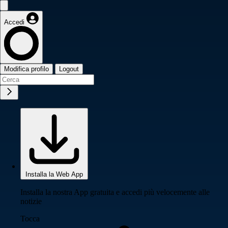
Accedi
Modifica profilo
Logout
Installa la Web App
Installa la nostra App gratuita e accedi più velocemente alle
notizie
Tocca