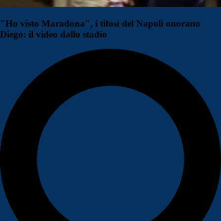
"Ho visto Maradona", i tifosi del Napoli onorano
Diego: il video dallo stadio