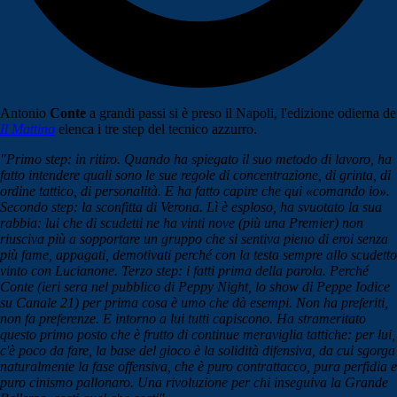
Antonio
Conte
a grandi passi si è preso il Napoli, l'edizione odierna de
Il Mattino
elenca i tre step del tecnico azzurro.
"Primo step: in ritiro. Quando ha spiegato il suo metodo di lavoro, ha
fatto intendere quali sono le sue regole di concentrazione, di grinta, di
ordine tattico, di personalità. E ha fatto capire che qui «comando io».
Secondo step: la sconfitta di Verona. Lì è esploso, ha svuotato la sua
rabbia: lui che di scudetti ne ha vinti nove (più una Premier) non
riusciva più a sopportare un gruppo che si sentiva pieno di eroi senza
più fame, appagati, demotivati perché con la testa sempre allo scudetto
vinto con Lucianone. Terzo step: i fatti prima della parola. Perché
Conte (ieri sera nel pubblico di Peppy Night, lo show di Peppe Iodice
su Canale 21) per prima cosa è umo che dà esempi. Non ha preferiti,
non fa preferenze. E intorno a lui tutti capiscono. Ha strameritato
questo primo posto che è frutto di continue meraviglia tattiche: per lui,
c'è poco da fare, la base del gioco è la solidità difensiva, da cui sgorga
naturalmente la fase offensiva, che è puro contrattacco, pura perfidia e
puro cinismo pallonaro. Una rivoluzione per chi inseguiva la Grande