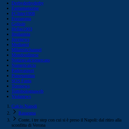
Derbyderbyderby
Fantamagazine
FCInter1908
Forzaroma
Golssip
Hellas1903
Ilmilanista
Juvenews
Mediagol
Milanistichannel
Mondoudinese
Notiziecalciomercato
Numericalcio
Padovasport
Pianetamilan
SOS Fanta
Toronews
Tuttobolognaweb
Violanews
Calcio Napoli
Rassegna
Conte, i tre step con cui si è preso il Napoli: dal ritiro alla
sconfitta di Verona