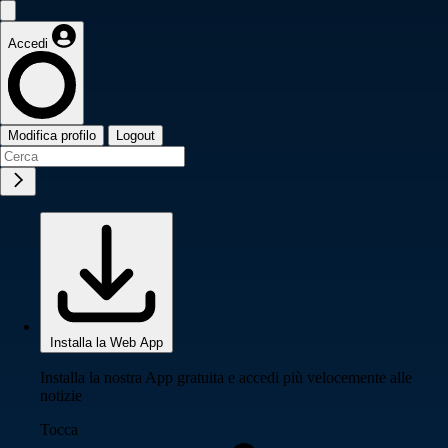
Accedi
Modifica profilo
Logout
Installa la Web App
Installa la nostra App gratuita e accedi più velocemente alle
notizie
Tocca