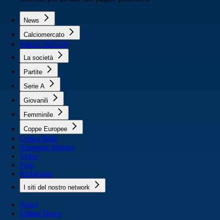
News
Calciomercato
Napoli 2025/26
La società
Partite
Serie A
Giovanili
Femminile
Coppe Europee
Coppa Italia
Rassegna Stampa
Video
Foto
Redazione
I siti del nostro network
News
Ultime News