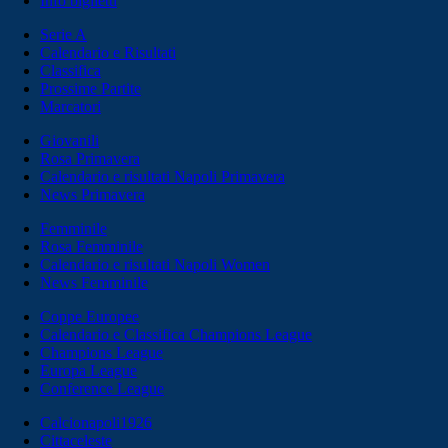
Info biglietti
Serie A
Calendario e Risultati
Classifica
Prossime Partite
Marcatori
Giovanili
Rosa Primavera
Calendario e risultati Napoli Primavera
News Primavera
Femminile
Rosa Femminile
Calendario e risultati Napoli Women
News Femminile
Coppe Europee
Calendario e Classifica Champions League
Champions League
Europa League
Conference League
Calcionapoli1926
Cittaceleste