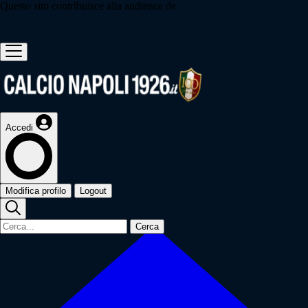
Questo sito contribuisce alla audience de
Accedi
Modifica profilo
Logout
Cerca