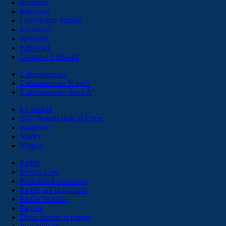
Infortuni
Interviste
Conferenze Stampa
Esclusive
Rubriche
Editoriali
Gossip e Curiosità
Calciomercato
Calciomercato Napoli
Calciomercato Serie A
La società
SSC Napoli Hall of Fame
Palmares
Stadio
Maglia
Partite
Diretta Live
Probabili Formazioni
Partite più importanti
Partite Storiche
Pagelle
Dove vedere la partita