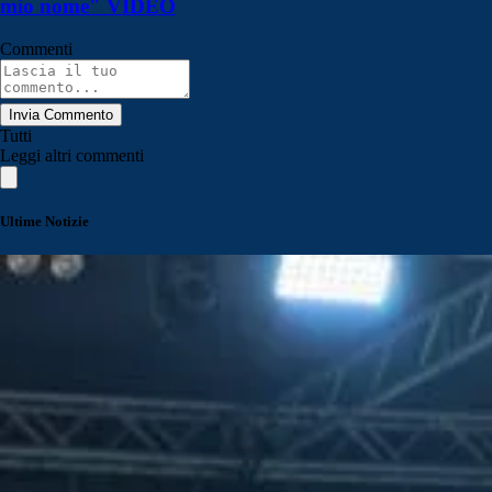
mio nome" VIDEO
Commenti
Invia Commento
Tutti
Leggi altri commenti
Ultime Notizie