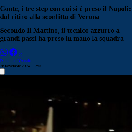
Conte, i tre step con cui si è preso il Napoli:
dal ritiro alla sconfitta di Verona
Secondo Il Mattino, il tecnico azzurro a
grandi passi ha preso in mano la squadra
Domenico D'Ausilio
26 novembre 2024 - 12:00