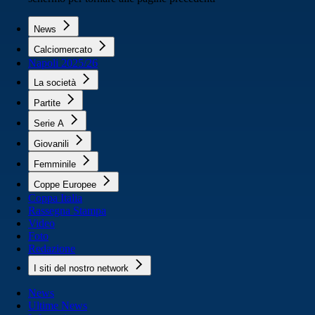
News
Calciomercato
Napoli 2025/26
La società
Partite
Serie A
Giovanili
Femminile
Coppe Europee
Coppa Italia
Rassegna Stampa
Video
Foto
Redazione
I siti del nostro network
News
Ultime News