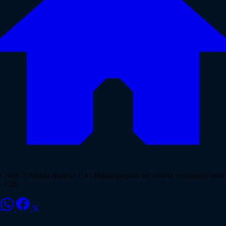
Conte, l’Arabia rilancia: l’Al-Ittihad prepara un’offerta veramente folle
- CdS