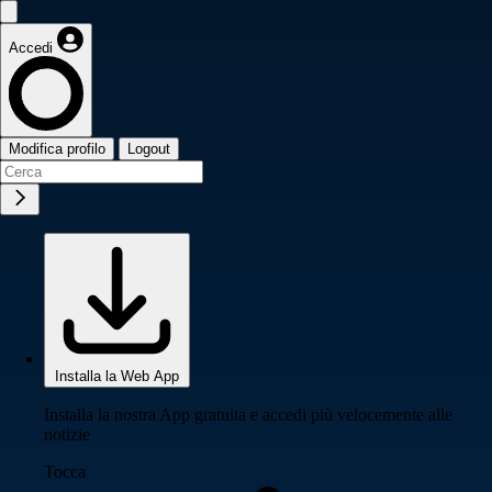
Accedi
Modifica profilo
Logout
Installa la Web App
Installa la nostra App gratuita e accedi più velocemente alle
notizie
Tocca