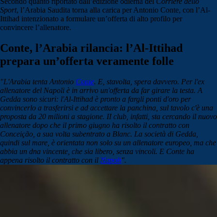
Secondo quanto riportato dall’edizione odierna del
Corriere dello
Sport
, l’Arabia Saudita torna alla carica per Antonio Conte, con l’Al-
Ittihad intenzionato a formulare un’offerta di alto profilo per
convincere l’allenatore.
Conte, l’Arabia rilancia: l’Al-Ittihad
prepara un’offerta veramente folle
"L'Arabia tenta Antonio
Conte
. E, stavolta, spera davvero. Per l'ex
allenatore del Napoli è in arrivo un'offerta da far girare la testa. A
Gedda sono sicuri: l'Al-Ittihad è pronto a fargli ponti d'oro per
convincerlo a trasferirsi e ad accettare la panchina, sul tavolo c'è una
proposta da 20 milioni a stagione. II club, infatti, sta cercando il nuovo
allenatore dopo che il primo giugno ha risolto il contratto con
Conceição, a sua volta subentrato a Blanc. La società di Gedda,
quindi sul mare, è orientata non solo su un allenatore europeo, ma che
abbia un dna vincente, che sia libero, senza vincoli. E Conte ha
appena risolto il contratto con il
Napoli
".