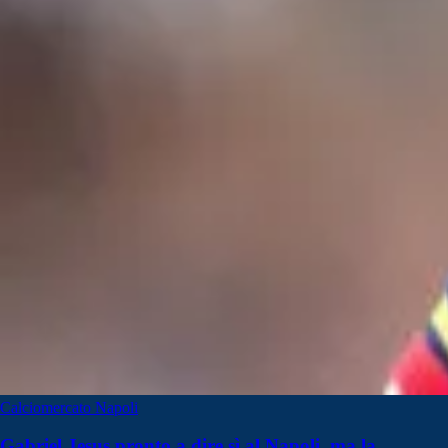
Calciomercato Napoli
Gabriel Jesus pronto a dire sì al Napoli, ma la