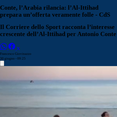
Conte, l’Arabia rilancia: l’Al-Ittihad
prepara un’offerta veramente folle - CdS
Il Corriere dello Sport racconta l’interesse
crescente dell’Al-Ittihad per Antonio Conte
Francesco Giovinazzo
30 giugno - 09:25