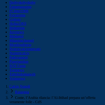
Derbyderbyderby
Fantamagazine
FCInter1908
Forzaroma
Golssip
Hellas1903
Ilmilanista
Juvenews
Mediagol
Milanistichannel
Mondoudinese
Notiziecalciomercato
Numericalcio
Padovasport
Pianetamilan
SOS Fanta
Toronews
Tuttobolognaweb
Violanews
Calcio Napoli
Rassegna
Conte, l’Arabia rilancia: l’Al-Ittihad prepara un’offerta
veramente folle - CdS