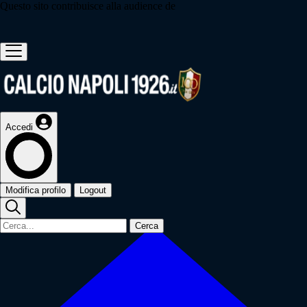
Questo sito contribuisce alla audience de
Accedi
Modifica profilo
Logout
Cerca