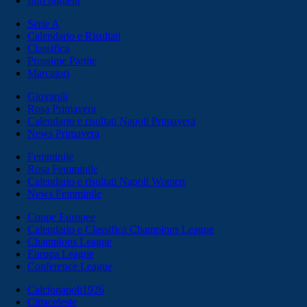
Info biglietti
Serie A
Calendario e Risultati
Classifica
Prossime Partite
Marcatori
Giovanili
Rosa Primavera
Calendario e risultati Napoli Primavera
News Primavera
Femminile
Rosa Femminile
Calendario e risultati Napoli Women
News Femminile
Coppe Europee
Calendario e Classifica Champions League
Champions League
Europa League
Conference League
Calcionapoli1926
Cittaceleste