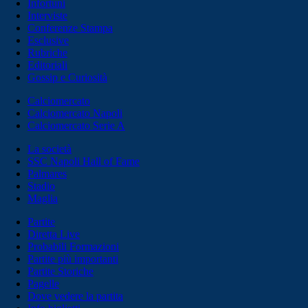
Infortuni
Interviste
Conferenze Stampa
Esclusive
Rubriche
Editoriali
Gossip e Curiosità
Calciomercato
Calciomercato Napoli
Calciomercato Serie A
La società
SSC Napoli Hall of Fame
Palmares
Stadio
Maglia
Partite
Diretta Live
Probabili Formazioni
Partite più importanti
Partite Storiche
Pagelle
Dove vedere la partita