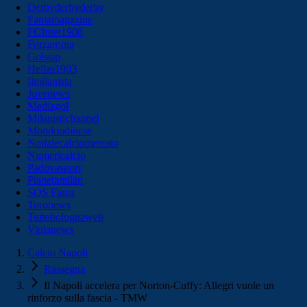
Derbyderbyderby
Fantamagazine
FCInter1908
Forzaroma
Golssip
Hellas1903
Ilmilanista
Juvenews
Mediagol
Milanistichannel
Mondoudinese
Notiziecalciomercato
Numericalcio
Padovasport
Pianetamilan
SOS Fanta
Toronews
Tuttobolognaweb
Violanews
Calcio Napoli
Rassegna
Il Napoli accelera per Norton-Cuffy: Allegri vuole un
rinforzo sulla fascia - TMW