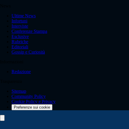
News
Ultime News
Infortuni
Interviste
Conferenze Stampa
Esclusive
Rubriche
Editoriali
Gossip e Curiosità
Informazioni
Redazione
Trasparenza
Sitemap
Community Policy
Cookie Policy e Privacy
Preferenze sui cookie