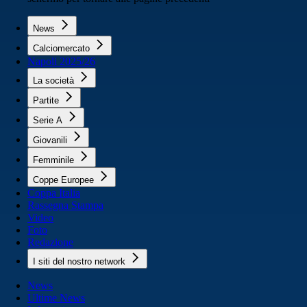
News
Calciomercato
Napoli 2025/26
La società
Partite
Serie A
Giovanili
Femminile
Coppe Europee
Coppa Italia
Rassegna Stampa
Video
Foto
Redazione
I siti del nostro network
News
Ultime News