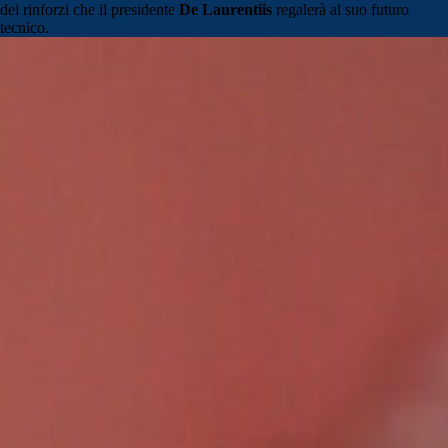
dei rinforzi che il presidente
De Laurentiis
regalerà al suo futuro
tecnico.