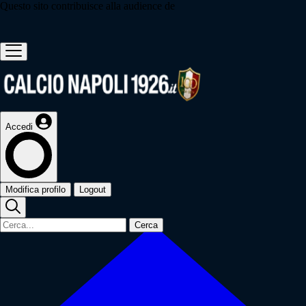
Questo sito contribuisce alla audience de
Accedi
Modifica profilo
Logout
Cerca