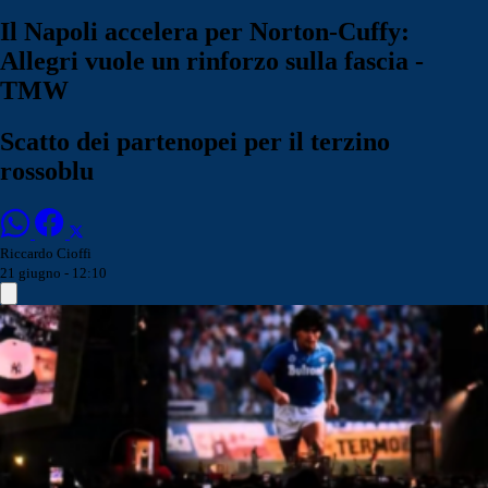
Il Napoli accelera per Norton-Cuffy:
Allegri vuole un rinforzo sulla fascia -
TMW
Scatto dei partenopei per il terzino
rossoblu
Riccardo Cioffi
21 giugno - 12:10