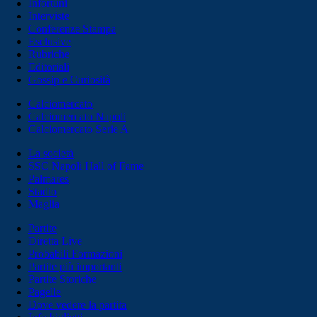
Infortuni
Interviste
Conferenze Stampa
Esclusive
Rubriche
Editoriali
Gossip e Curiosità
Calciomercato
Calciomercato Napoli
Calciomercato Serie A
La società
SSC Napoli Hall of Fame
Palmares
Stadio
Maglia
Partite
Diretta Live
Probabili Formazioni
Partite più importanti
Partite Storiche
Pagelle
Dove vedere la partita