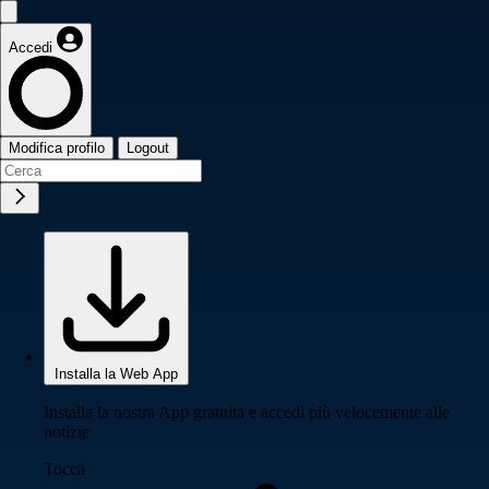
Accedi
Modifica profilo
Logout
Installa la Web App
Installa la nostra App gratuita e accedi più velocemente alle
notizie
Tocca