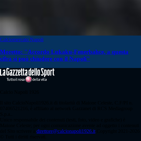
Calciomercato Napoli
Moretto: "Accordo Lukaku-Fenerbahce, a questa
cifra si può chiudere con il Napoli"
Calcio Napoli 1926
Il sito CalcioNapoli1926.it di titolarità di Maione Celeste, C.F/PI n.
07406521216, è affiliato al network Gazzanet di RCS Mediagroup
S.p.a..
Unico responsabile dei contenuti (testi, foto, video e grafiche) è
Maione Celeste; per ogni comunicazione avente ad oggetto i contenuti
del Sito scrivere a
direttore@calcionapoli1926.it
Copyright 2021-2026
© Tutti i diritti riservati.