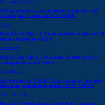
Ultimissime Calcio Napoli
Il Napoli domina nel primo tempo, ma sparisce nel
secondo pasticciando con Meret e KDB
Video
Napoli-Celta Vigo 1-1, Jutglà approfitta degli errori di
Meret e De Bruyne VIDEO
Videogallery
Napoli-Celta Vigo 1-0, Di Lorenzo di testa porta in
vantaggio gli azzurri VIDEO
Castel di Sangro
Ass. Ferrante a CN1926: "Uefa contenta del progetto
Maradona, ce la faremo per Euro 2032" VIDEO
Calciomercato Napoli
Moretto: "Accordo Lukaku-Fenerbahce, a questa