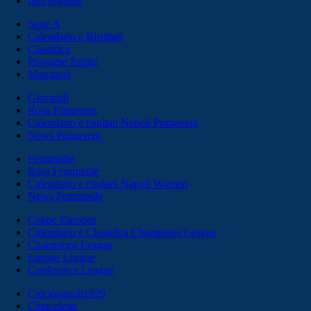
Info biglietti
Serie A
Calendario e Risultati
Classifica
Prossime Partite
Marcatori
Giovanili
Rosa Primavera
Calendario e risultati Napoli Primavera
News Primavera
Femminile
Rosa Femminile
Calendario e risultati Napoli Women
News Femminile
Coppe Europee
Calendario e Classifica Champions League
Champions League
Europa League
Conference League
Calcionapoli1926
Cittaceleste