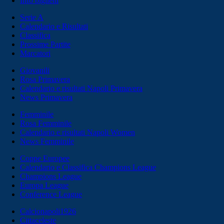
Info biglietti
Serie A
Calendario e Risultati
Classifica
Prossime Partite
Marcatori
Giovanili
Rosa Primavera
Calendario e risultati Napoli Primavera
News Primavera
Femminile
Rosa Femminile
Calendario e risultati Napoli Women
News Femminile
Coppe Europee
Calendario e Classifica Champions League
Champions League
Europa League
Conference League
Calcionapoli1926
Cittaceleste