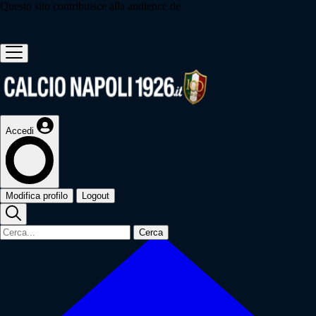
Questo sito contribuisce alla audience de
Accedi
Modifica profilo
Logout
Cerca