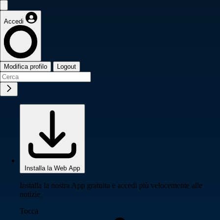
Accedi
Modifica profilo
Logout
Installa la Web App
Installa la nostra App gratuita e accedi più velocemente alle
notizie
Tocca