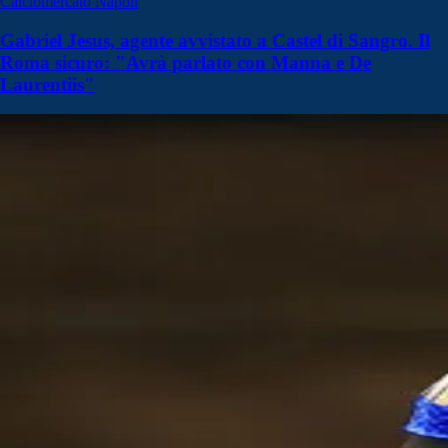
Calciomercato Napoli
Gabriel Jesus, agente avvistato a Castel di Sangro. Il
Roma sicuro: "Avrà parlato con Manna e De
Laurentiis"