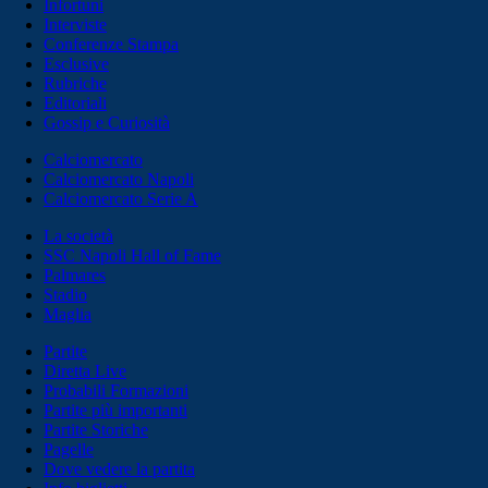
Infortuni
Interviste
Conferenze Stampa
Esclusive
Rubriche
Editoriali
Gossip e Curiosità
Calciomercato
Calciomercato Napoli
Calciomercato Serie A
La società
SSC Napoli Hall of Fame
Palmares
Stadio
Maglia
Partite
Diretta Live
Probabili Formazioni
Partite più importanti
Partite Storiche
Pagelle
Dove vedere la partita