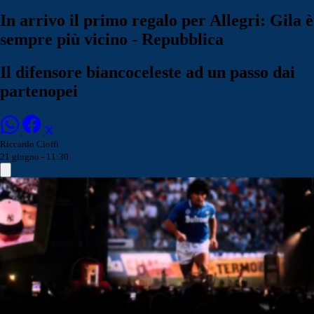
In arrivo il primo regalo per Allegri: Gila è
sempre più vicino - Repubblica
Il difensore biancoceleste ad un passo dai
partenopei
Riccardo Cioffi
21 giugno - 11:30