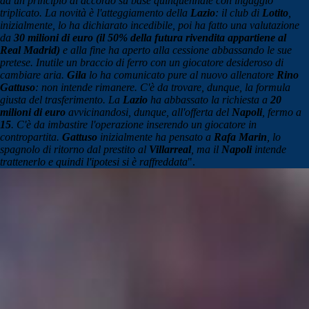
da un principio di accordo su base quinquennale con ingaggio
triplicato. La novità è l'atteggiamento della
Lazio
: il club di
Lotito
,
inizialmente, lo ha dichiarato incedibile, poi ha fatto una valutazione
da
30 milioni di euro (il 50% della futura rivendita appartiene al
Real Madrid)
e alla fine ha aperto alla cessione abbassando le sue
pretese. Inutile un braccio di ferro con un giocatore desideroso di
cambiare aria.
Gila
lo ha comunicato pure al nuovo allenatore
Rino
Gattuso
: non intende rimanere. C'è da trovare, dunque, la formula
giusta del trasferimento. La
Lazio
ha abbassato la richiesta a
20
milioni di euro
avvicinandosi, dunque, all'offerta del
Napoli
, fermo a
15
. C'è da imbastire l'operazione inserendo un giocatore in
contropartita.
Gattuso
inizialmente ha pensato a
Rafa Marin
, lo
spagnolo di ritorno dal prestito al
Villarreal
, ma il
Napoli
intende
trattenerlo e quindi l'ipotesi si è raffreddata
".