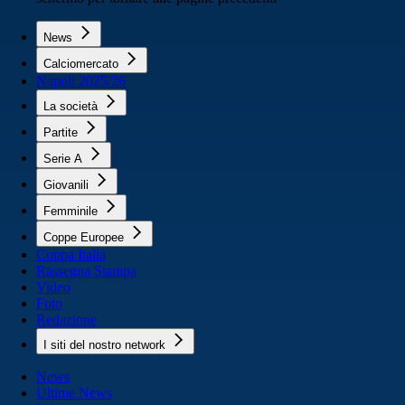
News
Calciomercato
Napoli 2025/26
La società
Partite
Serie A
Giovanili
Femminile
Coppe Europee
Coppa Italia
Rassegna Stampa
Video
Foto
Redazione
I siti del nostro network
News
Ultime News