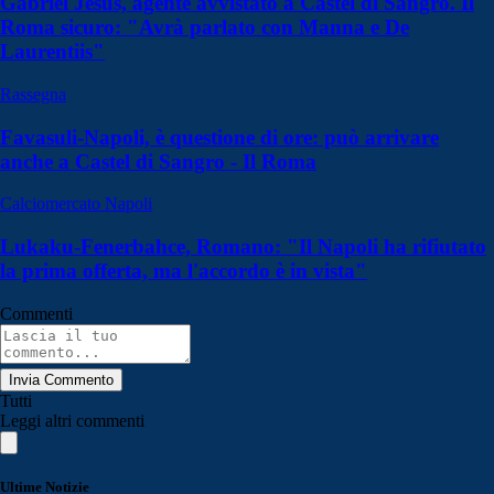
Gabriel Jesus, agente avvistato a Castel di Sangro. Il
Roma sicuro: "Avrà parlato con Manna e De
Laurentiis"
Rassegna
Favasuli-Napoli, è questione di ore: può arrivare
anche a Castel di Sangro - Il Roma
Calciomercato Napoli
Lukaku-Fenerbahce, Romano: "Il Napoli ha rifiutato
la prima offerta, ma l'accordo è in vista"
Commenti
Invia Commento
Tutti
Leggi altri commenti
Ultime Notizie