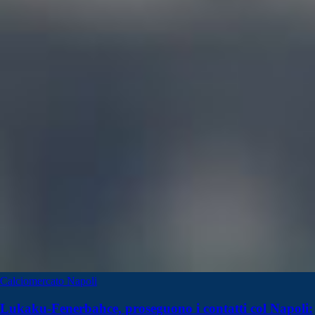
Calciomercato Napoli
Lukaku-Fenerbahce, proseguono i contatti col Napoli: