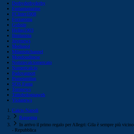
Derbyderbyderby
Fantamagazine
FCInter1908
Forzaroma
Golssip
Hellas1903
Ilmilanista
Juvenews
Mediagol
Milanistichannel
Mondoudinese
Notiziecalciomercato
Numericalcio
Padovasport
Pianetamilan
SOS Fanta
Toronews
Tuttobolognaweb
Violanews
Calcio Napoli
Rassegna
In arrivo il primo regalo per Allegri: Gila è sempre più vicino
- Repubblica