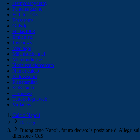
Derbyderbyderby
Fantamagazine
FCInter1908
Forzaroma
Golssip
Hellas1903
Ilmilanista
Juvenews
Mediagol
Milanistichannel
Mondoudinese
Notiziecalciomercato
Numericalcio
Padovasport
Pianetamilan
SOS Fanta
Toronews
Tuttobolognaweb
Violanews
Calcio Napoli
Rassegna
Buongiorno-Napoli, futuro deciso: la posizione di Allegri sul
difensore - CdS