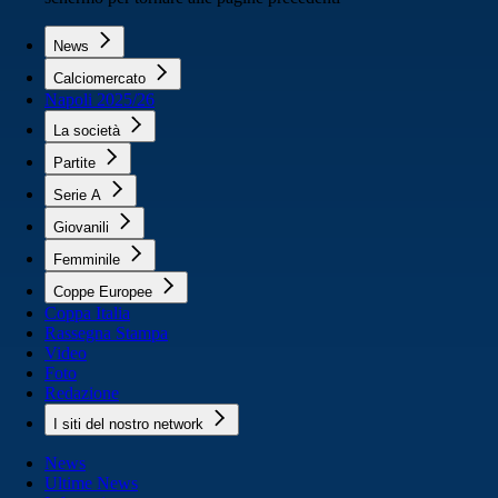
News
Calciomercato
Napoli 2025/26
La società
Partite
Serie A
Giovanili
Femminile
Coppe Europee
Coppa Italia
Rassegna Stampa
Video
Foto
Redazione
I siti del nostro network
News
Ultime News