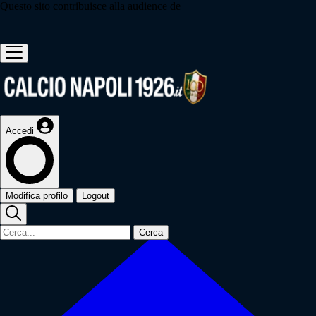
Questo sito contribuisce alla audience de
Accedi
Modifica profilo
Logout
Cerca