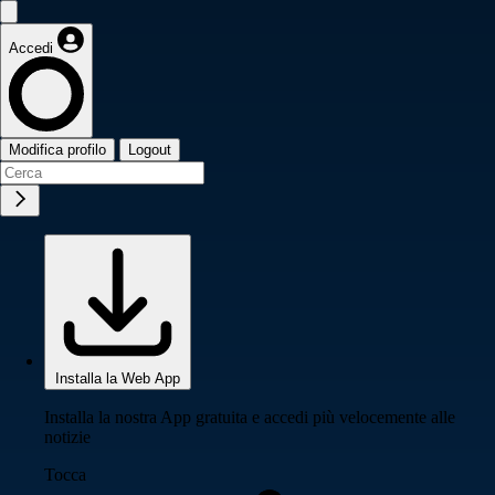
Accedi
Modifica profilo
Logout
Installa la Web App
Installa la nostra App gratuita e accedi più velocemente alle
notizie
Tocca