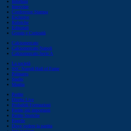
Infortuni
Interviste
Conferenze Stampa
Esclusive
Rubriche
Editoriali
Gossip e Curiosità
Calciomercato
Calciomercato Napoli
Calciomercato Serie A
La società
SSC Napoli Hall of Fame
Palmares
Stadio
Maglia
Partite
Diretta Live
Probabili Formazioni
Partite più importanti
Partite Storiche
Pagelle
Dove vedere la partita