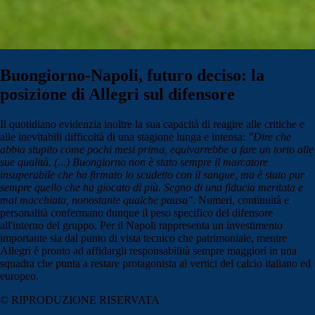
Buongiorno-Napoli, futuro deciso: la
posizione di Allegri sul difensore
Il quotidiano evidenzia inoltre la sua capacità di reagire alle critiche e
alle inevitabili difficoltà di una stagione lunga e intensa:
"Dire che
abbia stupito come pochi mesi prima, equivarrebbe a fare un torto alle
sue qualità. (...) Buongiorno non è stato sempre il marcatore
insuperabile che ha firmato lo scudetto con il sangue, ma è stato pur
sempre quello che ha giocato di più. Segno di una fiducia meritata e
mai macchiata, nonostante qualche pausa"
. Numeri, continuità e
personalità confermano dunque il peso specifico del difensore
all'interno del gruppo. Per il Napoli rappresenta un investimento
importante sia dal punto di vista tecnico che patrimoniale, mentre
Allegri è pronto ad affidargli responsabilità sempre maggiori in una
squadra che punta a restare protagonista ai vertici del calcio italiano ed
europeo.
© RIPRODUZIONE RISERVATA