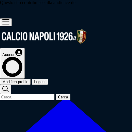
Questo sito contribuisce alla audience de
Accedi
Modifica profilo
Logout
Cerca