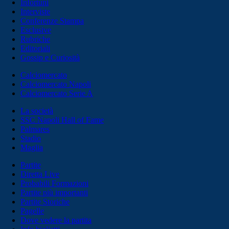
Infortuni
Interviste
Conferenze Stampa
Esclusive
Rubriche
Editoriali
Gossip e Curiosità
Calciomercato
Calciomercato Napoli
Calciomercato Serie A
La società
SSC Napoli Hall of Fame
Palmares
Stadio
Maglia
Partite
Diretta Live
Probabili Formazioni
Partite più importanti
Partite Storiche
Pagelle
Dove vedere la partita