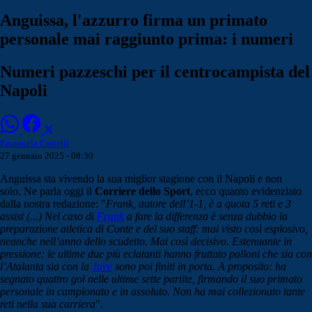
Anguissa, l'azzurro firma un primato
personale mai raggiunto prima: i numeri
Numeri pazzeschi per il centrocampista del
Napoli
Emanuela Castelli
27 gennaio 2025 - 08:30
Anguissa sta vivendo la sua miglior stagione con il Napoli e non
solo. Ne parla oggi il
Corriere dello Sport
, ecco quanto evidenziato
dalla nostra redazione: "
Frank, autore dell’1-1, è a quota 5 reti e 3
assist (...) Nel caso di
Frank
a fare la differenza è senza dubbio la
preparazione atletica di Conte e del suo staff: mai visto così esplosivo,
neanche nell’anno dello scudetto. Mai così decisivo. Estenuante in
pressione: le ultime due più eclatanti hanno fruttato palloni che sia con
l’Atalanta sia con la
Juve
sono poi finiti in porta. A proposito: ha
segnato quattro gol nelle ultime sette partite, firmando il suo primato
personale in campionato e in assoluto. Non ha mai collezionato tante
reti nella sua carriera
".