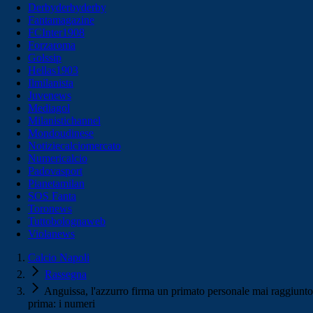
Derbyderbyderby
Fantamagazine
FCInter1908
Forzaroma
Golssip
Hellas1903
Ilmilanista
Juvenews
Mediagol
Milanistichannel
Mondoudinese
Notiziecalciomercato
Numericalcio
Padovasport
Pianetamilan
SOS Fanta
Toronews
Tuttobolognaweb
Violanews
Calcio Napoli
Rassegna
Anguissa, l'azzurro firma un primato personale mai raggiunto
prima: i numeri