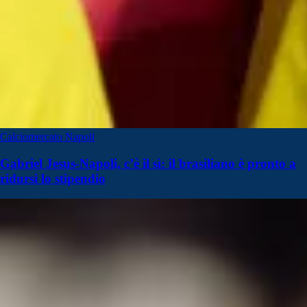
Calciomercato Napoli
Gabriel Jesus-Napoli, c’è il sì: il brasiliano è pronto a
ridursi lo stipendio