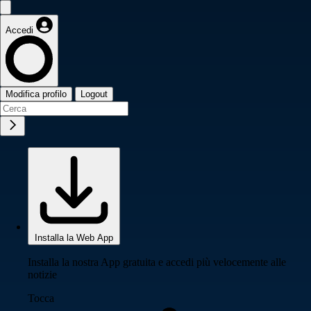
Accedi
Modifica profilo
Logout
Installa la Web App
Installa la nostra App gratuita e accedi più velocemente alle
notizie
Tocca