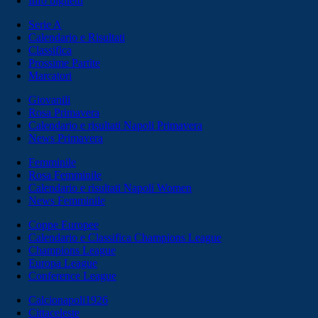
Info biglietti
Serie A
Calendario e Risultati
Classifica
Prossime Partite
Marcatori
Giovanili
Rosa Primavera
Calendario e risultati Napoli Primavera
News Primavera
Femminile
Rosa Femminile
Calendario e risultati Napoli Women
News Femminile
Coppe Europee
Calendario e Classifica Champions League
Champions League
Europa League
Conference League
Calcionapoli1926
Cittaceleste