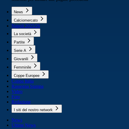
News
Calciomercato
Napoli 2025/26
La società
Partite
Serie A
Giovanili
Femminile
Coppe Europee
Coppa Italia
Rassegna Stampa
Video
Foto
Redazione
I siti del nostro network
News
Ultime News