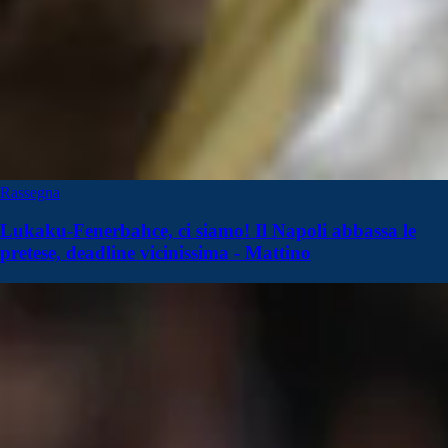
Rassegna
Lukaku-Fenerbahce, ci siamo! Il Napoli abbassa le
pretese, deadline vicinissima - Mattino