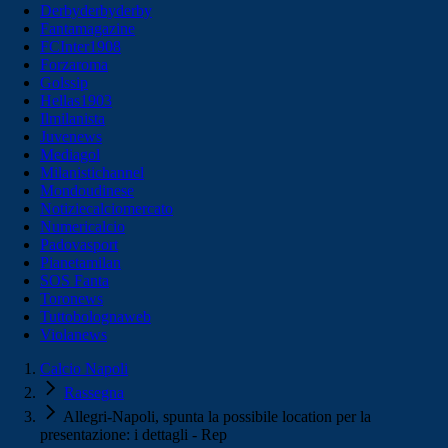
Derbyderbyderby
Fantamagazine
FCInter1908
Forzaroma
Golssip
Hellas1903
Ilmilanista
Juvenews
Mediagol
Milanistichannel
Mondoudinese
Notiziecalciomercato
Numericalcio
Padovasport
Pianetamilan
SOS Fanta
Toronews
Tuttobolognaweb
Violanews
Calcio Napoli
Rassegna
Allegri-Napoli, spunta la possibile location per la
presentazione: i dettagli - Rep