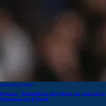
Calciomercato Napoli
Romano: "Badiashile ha altre offerte, ma vuole solo la
Champions con il Napoli"