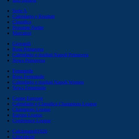
Info biglietti
Serie A
Calendario e Risultati
Classifica
Prossime Partite
Marcatori
Giovanili
Rosa Primavera
Calendario e risultati Napoli Primavera
News Primavera
Femminile
Rosa Femminile
Calendario e risultati Napoli Women
News Femminile
Coppe Europee
Calendario e Classifica Champions League
Champions League
Europa League
Conference League
Calcionapoli1926
Cittaceleste