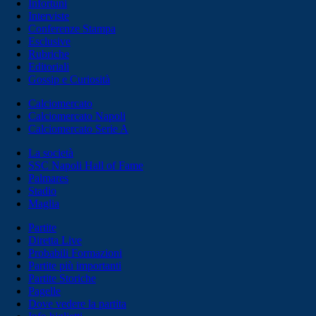
Infortuni
Interviste
Conferenze Stampa
Esclusive
Rubriche
Editoriali
Gossip e Curiosità
Calciomercato
Calciomercato Napoli
Calciomercato Serie A
La società
SSC Napoli Hall of Fame
Palmares
Stadio
Maglia
Partite
Diretta Live
Probabili Formazioni
Partite più importanti
Partite Storiche
Pagelle
Dove vedere la partita