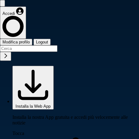
Accedi
Modifica profilo
Logout
Installa la Web App
Installa la nostra App gratuita e accedi più velocemente alle
notizie
Tocca