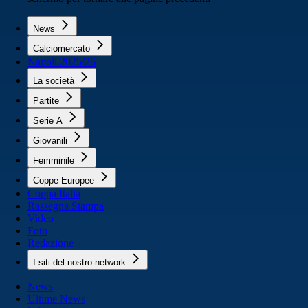
News
Calciomercato
Napoli 2025/26
La società
Partite
Serie A
Giovanili
Femminile
Coppe Europee
Coppa Italia
Rassegna Stampa
Video
Foto
Redazione
I siti del nostro network
News
Ultime News