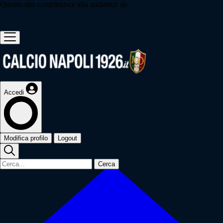
Questo sito contribuisce alla audience de
Accedi
Modifica profilo
Logout
Cerca