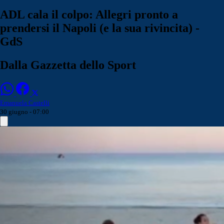
ADL cala il colpo: Allegri pronto a
prendersi il Napoli (e la sua rivincita) -
GdS
Dalla Gazzetta dello Sport
Emanuela Castelli
30 giugno - 07:00