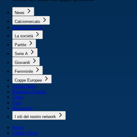
News
Calciomercato
Napoli 2025/26
La società
Partite
Serie A
Giovanili
Femminile
Coppe Europee
Coppa Italia
Rassegna Stampa
Video
Foto
Redazione
I siti del nostro network
News
Ultime News