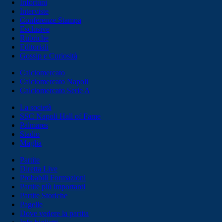
Infortuni
Interviste
Conferenze Stampa
Esclusive
Rubriche
Editoriali
Gossip e Curiosità
Calciomercato
Calciomercato Napoli
Calciomercato Serie A
La società
SSC Napoli Hall of Fame
Palmares
Stadio
Maglia
Partite
Diretta Live
Probabili Formazioni
Partite più importanti
Partite Storiche
Pagelle
Dove vedere la partita