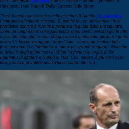
De Laurentiis lo
annuncerà
a breve, Allegri è pronto a prendersi il
(finalmente) suo Napoli! Dalla Gazzetta dello Sport:
"Sarà il tredicesimo tecnico della gestione di Aurelio
De Laurentiis
,
l’ennesimo allenatore vincente. E, perché no, un altro amico che il
presidente azzurro è riuscito a portare alla guida della sua squadra.
Dopo un lunghissimo corteggiamento, dopo averci pensato già in altre
occasioni negli anni scorsi. Ma questo era il momento giusto e Aurelio
non se l’è lasciato scappare: dopo Conte, serviva un tecnico dalla
forte personalità e l’abitudine a lottare per grandi traguardi. Neanche
la debacle degli ultimi mesi al Milan ha frenato la voglia di De
Laurentiis di affidare il Napoli al Max. Che, adesso, è più carico che
mai, pronto a prendersi una rivincita contro tutti (...)