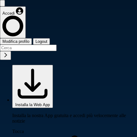
Accedi
Modifica profilo
Logout
Installa la Web App
Installa la nostra App gratuita e accedi più velocemente alle
notizie
Tocca