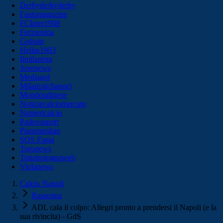
Derbyderbyderby
Fantamagazine
FCInter1908
Forzaroma
Golssip
Hellas1903
Ilmilanista
Juvenews
Mediagol
Milanistichannel
Mondoudinese
Notiziecalciomercato
Numericalcio
Padovasport
Pianetamilan
SOS Fanta
Toronews
Tuttobolognaweb
Violanews
Calcio Napoli
Rassegna
ADL cala il colpo: Allegri pronto a prendersi il Napoli (e la
sua rivincita) - GdS