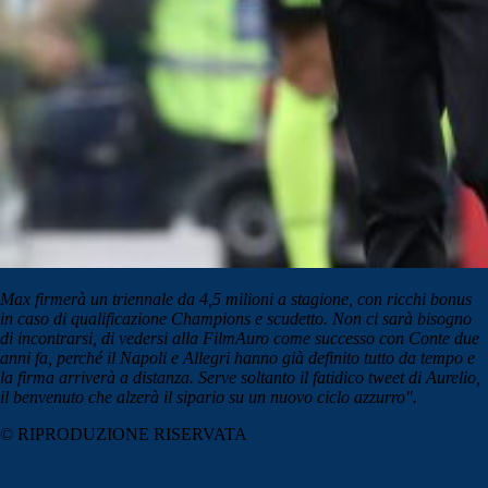
Max firmerà un triennale da 4,5 milioni a stagione, con ricchi bonus
in caso di qualificazione Champions e scudetto. Non ci sarà bisogno
di incontrarsi, di vedersi alla FilmAuro come successo con Conte due
anni fa, perché il Napoli e Allegri hanno già definito tutto da tempo e
la firma arriverà a distanza. Serve soltanto il fatidico tweet di Aurelio,
il benvenuto che alzerà il sipario su un nuovo ciclo azzurro".
© RIPRODUZIONE RISERVATA