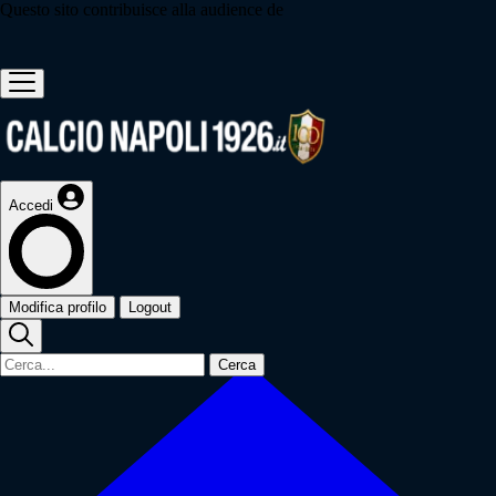
Questo sito contribuisce alla audience de
Accedi
Modifica profilo
Logout
Cerca