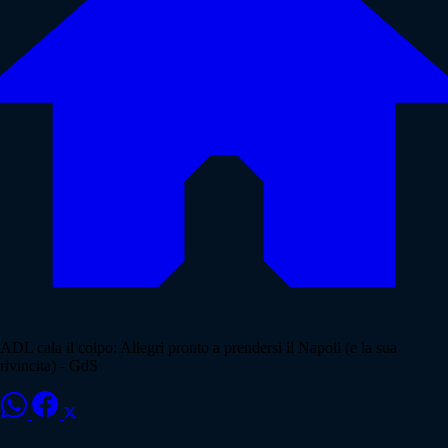
ADL cala il colpo: Allegri pronto a prendersi il Napoli (e la sua
rivincita) - GdS