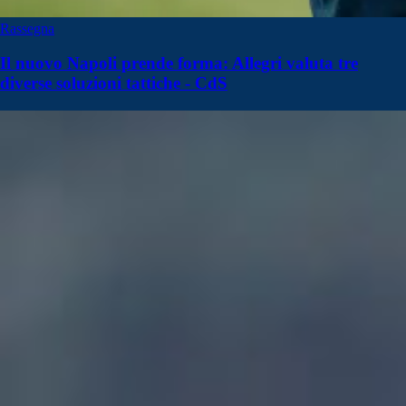
Rassegna
Il nuovo Napoli prende forma: Allegri valuta tre
diverse soluzioni tattiche - CdS