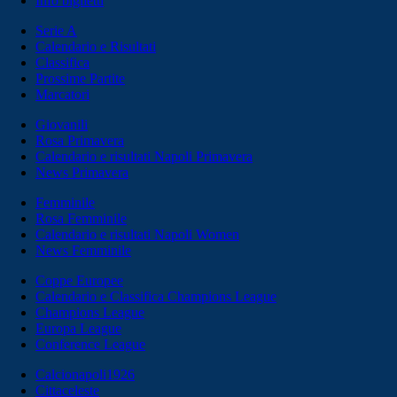
Info biglietti
Serie A
Calendario e Risultati
Classifica
Prossime Partite
Marcatori
Giovanili
Rosa Primavera
Calendario e risultati Napoli Primavera
News Primavera
Femminile
Rosa Femminile
Calendario e risultati Napoli Women
News Femminile
Coppe Europee
Calendario e Classifica Champions League
Champions League
Europa League
Conference League
Calcionapoli1926
Cittaceleste